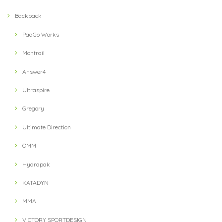
Backpack
PaaGo Works
Montrail
Answer4
Ultraspire
Gregory
Ultimate Direction
OMM
Hydrapak
KATADYN
MMA
VICTORY SPORTDESIGN