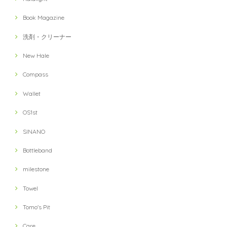
Book Magazine
洗剤・クリーナー
New Hale
Compass
Wallet
OS1st
SINANO
Bottleband
milestone
Towel
Tomo's Pit
Care