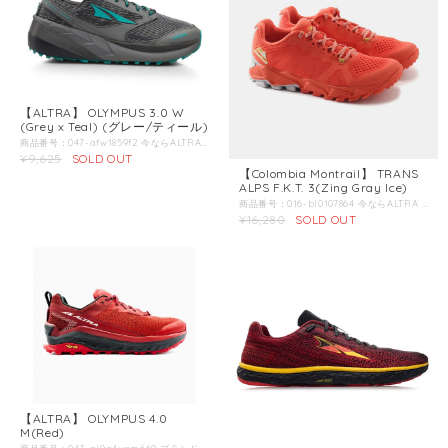
【ALTRA】 OLYMPUS 3.0 W
(Grey x Teal) (グレー/ティール)
商品番号：047-afw1859f2 今ならALTRA BUFFが付いてくる!! ブランド名：ALTRA / アルトラ 商品名：オリンパス 3.0 レディース (グレー/ティール) カラー：グレー/ティール 商品説明： オリンパス3は、より柔らかく、より安定したフィット感のためにまったく新しく再設計されました。InnerFlexの追加と3mmのスタックハイトの削減により、ミッドソールの柔軟性と応答性が向上し、プラットフォームとアウトソールの溝が広がり、あらゆる地形で優れた安定性が得られます。 Color： Grey x Teal アイテム名： トレイランニングシューズ ラスト： - スタックハイト： 33mm ソール： ミッドソール：デュアルレイヤーEVA / A-BOUND / インナーフレックス アウトソール：デュラブルラバー / ビブラム・メガグリップ インソール：5mmコンツアー フッドベッド アッパー： Abrasionレジスタント / ミニマム・シーム 用途： トレイルラン、ハイキング、ファストパッキング、トレイルレーシング 店長からの一言： 実際には2mm程度厚みが削減されているが、初見ではさらに厚みを帯びたように見える。 サイドにぶれやクッションに対して強度が増しているためそのように見える。 軽いトレイルの下りや走らされるロードのくだりではこのクッションが大きな武器となり、また、脚への負担を最大限に軽減してくれる。 ウルトラトレイルにチャレンジ予定の方は一番のお薦めシューズです。
¥9,625
SOLD OUT
【Colombia Montrail】 TRANS
ALPS F.K.T. 3(Zing Gray Ice)
商品番号：016-bl0107864 今ならALTRA BUFFが付いてくる！！ ブランド名：Colombia Montrail / コロンビアモントレイル / 商品名：トランスアルプスF.K.T 3 商品説明：岩場の多い山岳エリアでも軽量で扱いやすいマウンテンランニングシューズ Color：Zing Gray Ice About：足場の悪いトレイルで安定性と軽量で扱いやすさを求める女性ランナーのためのマウンテンランニングシューズ。岩場の多い山岳エリアに対応しつつ、ロングレースにも向いている、剛性、サポート性、グリップ性を合わせ持っています。 特長：【アッパー】 耐久性と通気性を備えたメッシュ素材とサポートパーツを溶着した縫製のないアッパー構造で軽量化を実現。保護パーツで守られたつま先とかかと部分により、険しい岩稜帯でも耐久性を確保します。また、伸縮性の高いストレッチメッシュライナーを内蔵し、抜群のフィット感を生み出します。 【ミッドソール】 FluidFoamミッドソールが並外れたクッション性、柔軟性、サポート性を実現。 【アウトソール】 全面に施されたのラバーアウトソールに、必要最低限のシールドを組み合わせ、中足部の捻れを防ぎつつ、軽量性を保ち、より自然な足さばきを実現します。 仕様：22.5-26cm サイズ：●ソールの厚さ つま先側：10mm かかと側：18mm ●ソール前後の高低差（ドロップ）：8mm ●アウトソール溝の深さ：6mm おすすめシーン：●森林限界を越える岩の露出の多いトレイル ●ガレ場やザレ場の登山道 ●砂混じりのトレイル ●距離：ロング ：
¥16,280
SOLD OUT
【ALTRA】 OLYMPUS 4.0
M(Red)