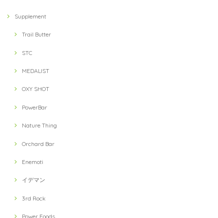
Supplement
Trail Butter
STC
MEDALIST
OXY SHOT
PowerBar
Nature Thing
Orchard Bar
Enemoti
イデマン
3rd Rock
Power Foods