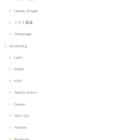
Honey Stinger
ミナト製薬
Challenger
Accessory
Light
Goodr
MSR
PaaGo Works
Cooker
PRO-TEC
Nathan
Raidlight