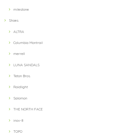
milestone
Shoes
ALTRA
Columbia Montrail
merrell
LUNA SANDALS
Teton Bros.
Raidlight
Salomon
THE NORTH FACE
inov-8
TOPO