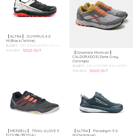
【ALTRA】 OLYMPUS 4.0
M(Black/White)
商品番号：047-al0a4vqm010 ブランド名：ALTRA / アルトラ / 商品名：オリンパス 4.0 メンズ BW 商品説明：マックスクッションシューズ・オリンパスが4となり全く新しい外観に生まれ変わり、機能面でも大きな進化を遂げました。それに伴い、エンジニアードメッシュアッパーは通気性と耐久性が強化されました。また、プレミアムタンが追加され、より快適な履き心地とホールド感が向上しました。かかとは丸みを帯びており、かかとからつま先までのスムーズな足運びを促し、InnerFlex?ミッドソールが柔軟性とパフォーマンスを向上させます。そして、スタックハイト が33mmあり、いわゆる厚底シューズでありながら、真上から見た際靴底に近くにつれ広がる形状やアウトソールの形状によって安定感を大きく向上させています。最後に、ビブラム?メガグリップ?アウトソールやゲイタートラップ?など、オリンパスの必需品はそのままにしておきました。 Color：Black/White＊第2画像以降の画像は別のカラーの商品を使用している場合があります。 こちらの商品のカラーは第1画像のカラーとなります。 インソール：- ミッドソール：コンプレッションモデル EVA アウトソール：Vibram?MegaGrip? スタックハイト：33mm アッパー：耐久性に優れたエンジニアードメッシュ 店長からの一言：一見見た目の変更のようだが、細部にわたってよく見ると、かなりのバージョンアップだということがわかってくる。 まずはアッパーの材質がこれまでより強度が増しているようにみえるが実際足を通すと思った以上に中の蒸れを感じない。つまり通気性が格段に向上している。これはロングを走るときに使用する私にとってとてもありがたいことです。 続いてアウトソールの中央に大きく割れ目のようにあるデザインがまた更に際立っている。これはダブルベットのコマーシャルでもよく紹介されるような、パートナーの邪魔をせずに寝がえりが打てる。つまり左右に来る衝撃をもう片方へ影響を軽減することができるということだ。 ヒールストライクを回避するシューズを作りたい：私の父は学生時代にアメリカンフットボールで膝を故障してしまい。医師からは「もう二度と走る事は出来ないだろう。」と言われていました。その後、父は独学で膝に衝撃のかからない走り方を学び「ヒールストライク」のしない走り方を実践するようになりました。それを続ける事でだんだんと走れるようになり、メジャーなマラソン大会で入賞出来るほどまでになりました。そして現在はシューズの専門家としてロッキーマウンテンにランニングショップを持っています。 ランニングショップをオープンしてから20年経ちますが未だに運動学的に自然で「正しい」シューズは存在せず、クライアントに対して最適なシューズを提供する事が出来ないでいました。 我々は沢山のリサーチをし、その結果「自然な体の動き」を実現させるために「ヒールストライク」を最小限に抑える靴にたどり着きました。 コンセプトは「自然な走り方」ができる究極のシューズ：その後、様々なエキスパート達と共に試行錯誤を繰り返し、我々の熱意が一つのシューズ「ALTRA Zero Drop シューズ」を作り出しました。それが今のバランスクッションに通じています。ここまでくるのに沢山の困難を乗り越えなくては行けませんでした。その中でも常にブレる事の無いコンセプトとして「自然の走り方」を実現させるためのシューズ作りを持ち続けていました。 我々は今後もその熱意を持ち続け、走る事の楽しみを伝えて行きたいと思っています。
¥21,450
SOLD OUT
【Colombia Montrail】
CALDORADO3(Slate Gray
Corange)
商品番号：016-bl1913098 今ならALTRA BUFFが付いてくる！！ ブランド名：Colombia Montrail / コロンビアモントレイル / 商品名：カルドラド3 商品説明：履く人を選ばない、最もバランスが取れたトレイルランニングシューズ Color：Slate Gray Corange About：トレラン初心者からレース志向の上級者まで、履く人を選ばないバランスの取れたトレイルランニングシューズ。グリップ性、クッション性、サポート性のバランスに優れ、ショートからロングレースまで対応します。 特長：【アッパー】 メッシュ生地を溶着プリントで補強した縫い目のないアッパーは、伸縮性に優れています。足幅が広い方でも当たりが少なく、快適な履き心地です。伸縮性のある平紐が、足がむくみやすいレース後半の圧迫感を和らげてくれます。 【ミッドソール】 適度な弾力性と反発性を持つクッションフォームが、レース後半までやさしくサポートします。土踏まずアーチのサポートは、段階的に硬さを調節しているので、足に負担の少ない自然なサポートが得られます。 【アウトソール】 クッションフォームに一体成型した靴底のシールドが、足裏からの突き上げをしっかりガード。様々な路面に対応したソールパターンでトレイルを走破できます。前足部分に彫られた横溝が屈曲性を高め、蹴り出しをしやすくしています。 仕様：22.5-26cm サイズ：●ソールの厚さ つま先側：11mm かかと側：19mm ●ソール前後の高低差（ドロップ）：8mm ●アウトソール溝の深さ：4mm おすすめシーン：●土のトレイル ●砂利混じりの林道やトレイル ●多少岩場が出てくる登山道 ●距離：ショート〜ロング ：
¥15,400
SOLD OUT
【MERRELL】 TRAIL GLOVE 5
【ALTRA】 Paradigm 5.0
ECO(BK/BOSSA)
M(Darkblue)