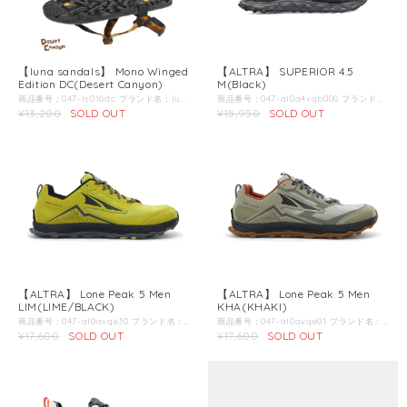
【luna sandals】 Mono Winged
【ALTRA】 SUPERIOR 4.5
Edition DC(Desert Canyon)
M(Black)
商品番号：047-ls016dc ブランド名：luna sandals / ルナサンダル / 商品名：モノ ウィングドエディション DC 商品説明：Mono Winged Edition Desert Canyonは、ストラップのウィングによって、どんなカカトの形の人でもストラップが落ちにくくなりました。従来のストラップよりも圧倒的に履きやすく、履いた状態からでもストラップの調整が可能になり、使い勝手が格段に向上。また、ストラップが地面と擦れないことで、耐久性も格段に上がりました。 LUNA SANDALSのシリーズの中でも汎用性の高さはピカイチのMonoシリーズは、在庫がなくなる前のマストバイな商品と言っていいでしょう。 街で、山で、川で、どこでも素晴らしい履きごこちと、自作のワラーチとは比べ物にならない耐久性をお楽しみください。 サイズ感についてですが、メンズのUS表記となっています。 こちらは足の実寸とほぼ同じサイズで履いていただくことをオススメしています。実寸がわからない方は、ランニングシューズにつま先が1cmくらい余裕があれば、そこから1cm小さいものを履くことをオススメします。 参考例）ALTRAランニングシューズでUS9（27cm）を履いてつま先に1cmくらい余裕がある方は、US8（26cm）を購入するのがオススメです Color：Desert Canyon＊第2画像以降の画像は別のカラーの商品を使用している場合があります。 こちらの商品のカラーは第1画像のカラーとなります。 ソール厚：ベース11mm ラグ：4mm ソール素材：vibram モルフレックスソール フットベット：MGT（Monkey Grip Technology） 店長からの一言：はだしランニング初心者ならこれ！ はじめは2?とかゆるーいジョグからスタート。はだしRUN初心者でも安心の厚みとおしゃれなデザインなので、普段にも使用できます。 ソールはビブラムを使用してるため、圧倒的グリップも体感できます。 やりすぎにはご注意を。 トレイルでも4mmのラグが聞いているので、OSOほどではないですが、使用可能です。 ：
商品番号：047-al0a4vqb000 ブランド名：ALTRA / アルトラ / 商品名：スペリオール 4.5 メンズ BK 商品説明：トレイルをスピーディに駆け抜ける Superior4.5は軽量かつグリップ力の高い粘着性ラバーアウトソールであるMaxTrac?、軽量で反応の良いQuantic?ミッドソールを搭載。新しいアッパーは硬めの作りになった事でブレを抑えホールド感が増すと共に耐久性も向上しました。更に通気性と排水性に関しても改良されどんなトレイルでも信頼できる一足となりました。 勿論、これまで同様、取り外し可能なStoneGuard?を搭載しているので、より足裏感覚が欲しい時は外し、突き上げから足を守りたい時は装着して様々なトレイルを楽しんでいただけます。 Color：Black＊第2画像以降の画像は別のカラーの商品を使用している場合があります。 こちらの商品のカラーは第1画像のカラーとなります。 インソール：取り外し可能なStoneGuard?を備えた6mmのコンターフットベッド ミッドソール：Quantic?とInnerFlex? アウトソール：TrailClaw?付きMaxTrac?ラバー スタックハイト：24mm アッパー：シームレスなラップアラウンドエンジニアリングニット 店長からの一言：トレイルの根っこや小石、地位さな凹凸もダイレクトに感じ、瞬時に反応できるトレイルシューズ。 2，3時間のトレイルランニングなら間違いなくこれを選びます。 ヒールストライクを回避するシューズを作りたい：私の父は学生時代にアメリカンフットボールで膝を故障してしまい。医師からは「もう二度と走る事は出来ないだろう。」と言われていました。その後、父は独学で膝に衝撃のかからない走り方を学び「ヒールストライク」のしない走り方を実践するようになりました。それを続ける事でだんだんと走れるようになり、メジャーなマラソン大会で入賞出来るほどまでになりました。そして現在はシューズの専門家としてロッキーマウンテンにランニングショップを持っています。 ランニングショップをオープンしてから20年経ちますが未だに運動学的に自然で「正しい」シューズは存在せず、クライアントに対して最適なシューズを提供する事が出来ないでいました。 我々は沢山のリサーチをし、その結果「自然な体の動き」を実現させるために「ヒールストライク」を最小限に抑える靴にたどり着きました。 コンセプトは「自然な走り方」ができる究極のシューズ：その後、様々なエキスパート達と共に試行錯誤を繰り返し、我々の熱意が一つのシューズ「ALTRA Zero Drop シューズ」を作り出しました。それが今のバランスクッションに通じています。ここまでくるのに沢山の困難を乗り越えなくては行けませんでした。その中でも常にブレる事の無いコンセプトとして「自然の走り方」を実現させるためのシューズ作りを持ち続けていました。 我々は今後もその熱意を持ち続け、走る事の楽しみを伝えて行きたいと思っています。
¥13,200
SOLD OUT
¥15,950
SOLD OUT
【ALTRA】 Lone Peak 5 Men
【ALTRA】 Lone Peak 5 Men
LIM(LIME/BLACK)
KHA(KHAKI)
商品番号：047-al0avqe30 ブランド名：ALTRA / アルトラ / 商品名：ローンピーク 5 メンズ トレイルランニング シューズ LIM 商品説明：約10年前に最初のモデルが発売されて以来、LONE PEAKは長い道のりを歩んできました。そしてLONE PEAK 5は、耐久性とフィット感を高め、より良い履き心地を追究しました。また、今回のモデルチェンジによって、ミッドルソールが反発性と耐久性に優れたALTRA EGOに変更。粘り気のあるグリップ力が好評のMaxTracアウトソールはそのままにTrail Clawのラグパターンを変更する事で一歩一歩踏み出す際に更なるグリップ力を生み出してくれます。改良されたSTONEGUARDは、軽量で通気性の良いものに変更しながらもしっかり足を守ってくれます。また、レーザーカットされた排水穴は、最大限の排水性を備えました。この進化した一足は、あらゆる地形のトレイルを安全に制覇する事が出来るでしょう。 Color：LIME/BLACK＊第2画像以降の画像は別のカラーの商品を使用している場合があります。 こちらの商品のカラーは第1画像のカラーとなります。 インソール：5 mmコンターフットベッド ミッドソール：ALTRA EGO?、StoneGuard? アウトソール：TrailClaw?付きMaxTrac?ラバー スタックハイト：25 mm アッパー：耐久性のある速乾性エアメッシュ 店長からの一言：当店一押し商品はこれ、ローンピーク。さらに完成度が高まって、アッパーの強度感、ソールの耐久性もローンピーク10年の歴史の集大成的一品に仕上がっています。初心者やショートレースにはもちろん、50?〜70?のミドルレンジまで対応可能です。 アウトソールはEGOに代わりよりソフトな着地から安定したけり出しを実現してくれます。 とにかく1足目、もしくは迷ったらこれですね。
商品番号：047-al0avqe01 ブランド名：ALTRA / アルトラ / 商品名：ローンピーク 5 メンズ トレイルランニング シューズ KHA 商品説明：約10年前に最初のモデルが発売されて以来、LONE PEAKは長い道のりを歩んできました。そしてLONE PEAK 5は、耐久性とフィット感を高め、より良い履き心地を追究しました。また、今回のモデルチェンジによって、ミッドルソールが反発性と耐久性に優れたALTRA EGOに変更。粘り気のあるグリップ力が好評のMaxTracアウトソールはそのままにTrail Clawのラグパターンを変更する事で一歩一歩踏み出す際に更なるグリップ力を生み出してくれます。改良されたSTONEGUARDは、軽量で通気性の良いものに変更しながらもしっかり足を守ってくれます。また、レーザーカットされた排水穴は、最大限の排水性を備えました。この進化した一足は、あらゆる地形のトレイルを安全に制覇する事が出来るでしょう。 Color：KHAKI＊第2画像以降の画像は別のカラーの商品を使用している場合があります。 こちらの商品のカラーは第1画像のカラーとなります。 インソール：5 mmコンターフットベッド ミッドソール：ALTRA EGO?、StoneGuard? アウトソール：TrailClaw?付きMaxTrac?ラバー スタックハイト：25 mm アッパー：耐久性のある速乾性エアメッシュ 店長からの一言：当店一押し商品はこれ、ローンピーク。さらに完成度が高まって、アッパーの強度感、ソールの耐久性もローンピーク10年の歴史の集大成的一品に仕上がっています。初心者やショートレースにはもちろん、50?〜70?のミドルレンジまで対応可能です。 アウトソールはEGOに代わりよりソフトな着地から安定したけり出しを実現してくれます。 とにかく1足目、もしくは迷ったらこれですね。
¥17,600
SOLD OUT
¥17,600
SOLD OUT