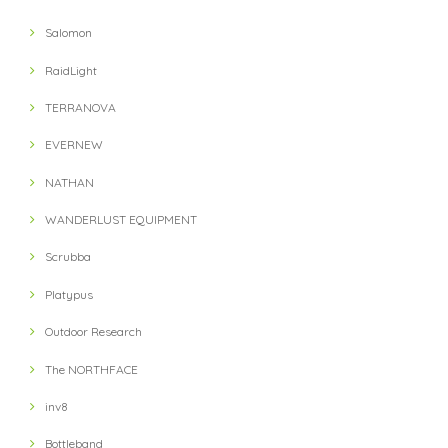
Salomon
RaidLight
TERRANOVA
EVERNEW
NATHAN
WANDERLUST EQUIPMENT
Scrubba
Platypus
Outdoor Research
The NORTHFACE
inv8
Bottleband