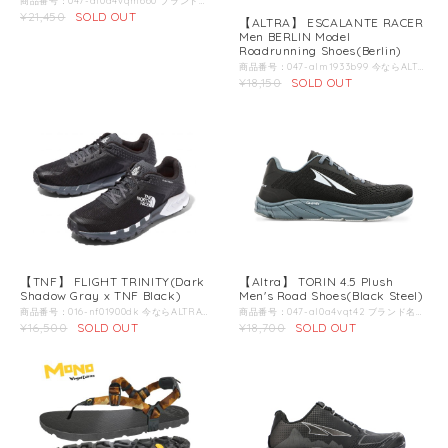
商品番号：047-al0a4vqm660 ブランド名：ALTRA / アルトラ / 商品名：オリンパス 4.0 メンズ RD 商品説明：マックスクッションシューズ・オリンパスが4となり全く新しい外観に生まれ変わり、機能面でも大きな進化を遂げました。それに伴い、エンジニアードメッシュアッパーは通気性と耐久性が強化されました。また、プレミアムタンが追加され、より快適な履き心地とホールド感が向上しました。かかとは丸みを帯びており、かかとからつま先までのスムーズな足運びを促し、InnerFlex?ミッドソールが柔軟性とパフォーマンスを向上させます。そして、スタックハイト が33mmあり、いわゆる厚底シューズでありながら、真上から見た際靴底に近くにつれ広がる形状やアウトソールの形状によって安定感を大きく向上させています。最後に、ビブラム?メガグリップ?アウトソールやゲイタートラップ?など、オリンパスの必需品はそのままにしておきました。 Color：Red＊第2画像以降の画像は別のカラーの商品を使用している場合があります。 こちらの商品のカラーは第1画像のカラーとなります。 インソール：- ミッドソール：コンプレッションモデル EVA アウトソール：Vibram?MegaGrip? スタックハイト：33mm アッパー：耐久性に優れたエンジニアードメッシュ 店長からの一言：一見見た目の変更のようだが、細部にわたってよく見ると、かなりのバージョンアップだということがわかってくる。 まずはアッパーの材質がこれまでより強度が増しているようにみえるが実際足を通すと思った以上に中の蒸れを感じない。つまり通気性が格段に向上している。これはロングを走るときに使用する私にとってとてもありがたいことです。 続いてアウトソールの中央に大きく割れ目のようにあるデザインがまた更に際立っている。これはダブルベットのコマーシャルでもよく紹介されるような、パートナーの邪魔をせずに寝がえりが打てる。つまり左右に来る衝撃をもう片方へ影響を軽減することができるということだ。 ヒールストライクを回避するシューズを作りたい：私の父は学生時代にアメリカンフットボールで膝を故障してしまい。医師からは「もう二度と走る事は出来ないだろう。」と言われていました。その後、父は独学で膝に衝撃のかからない走り方を学び「ヒールストライク」のしない走り方を実践するようになりました。それを続ける事でだんだんと走れるようになり、メジャーなマラソン大会で入賞出来るほどまでになりました。そして現在はシューズの専門家としてロッキーマウンテンにランニングショップを持っています。 ランニングショップをオープンしてから20年経ちますが未だに運動学的に自然で「正しい」シューズは存在せず、クライアントに対して最適なシューズを提供する事が出来ないでいました。 我々は沢山のリサーチをし、その結果「自然な体の動き」を実現させるために「ヒールストライク」を最小限に抑える靴にたどり着きました。 コンセプトは「自然な走り方」ができる究極のシューズ：その後、様々なエキスパート達と共に試行錯誤を繰り返し、我々の熱意が一つのシューズ「ALTRA Zero Drop シューズ」を作り出しました。それが今のバランスクッションに通じています。ここまでくるのに沢山の困難を乗り越えなくては行けませんでした。その中でも常にブレる事の無いコンセプトとして「自然の走り方」を実現させるためのシューズ作りを持ち続けていました。 我々は今後もその熱意を持ち続け、走る事の楽しみを伝えて行きたいと思っています。
¥21,450
SOLD OUT
【ALTRA】 ESCALANTE RACER
Men BERLIN Model
Roadrunning Shoes(Berlin)
商品番号：047-alm1933b99 今ならALTRA BUFFが付いてくる!! ブランド名：ALTRA / アルトラ / 商品名：エスカランテ レーサー ベルリンモデル ロードランニングシューズ 商品説明：発売と同時に完売したエスカランテレーサー（NYC）の後継モデルとして、今度はシックなベルリンモデルが登場。 アルトラのロードシューズとして最も完成度が高いと表現できるでしょう。高反発のALTRA EGOミッドソールはまさにレーシングシューズとして最適、通気性を最大限にしたニットアッパーは心地の良いホールド感を生み出します。外反母趾の人にもとても快適に履ける1足です。シューレースは解けにくく緩みにくい、ちょうどいい摩擦のものが採用されています。 Color：Berlin 用途：ロードレース、スピードワーク スタックハイト：22mm ミッドソール：アルトラEGO、インナーフレックス アウトソール：フットポッド プラットフォーム：Fully Cushioned Zero Drop? platform and FootShape? toe box インソール：5mmコンツアー・フットベッド アッパー：エンジニアード・ニット 店長からの一言：相変わらず、人気を継続している、エスカランテレーサー。今回はブラックシャドウで表現されたベルリンの町並みと黒、赤、黄色のカラーはベルリンのお洒落な雰囲気をそのまま表現していて、相変わらずですが、かっこよいモデルだ。
¥18,150
SOLD OUT
【TNF】 FLIGHT TRINITY(Dark
【Altra】 TORIN 4.5 Plush
Shadow Gray x TNF Black)
Men's Road Shoes(Black Steel)
商品番号：016-nf01900dk 今ならALTRA BUFFが付いてくる！！ ブランド名：TNF / ノースフェイス / 商品名：フライト トリニティー 商品説明：スピードを求めるショート〜ミドルレンジのレースを想定した、軽量なトレイルランニング用のシューズです。リップストップナイロンアッパーを使用し、シームレスに仕上げることで、軽さだけでなく高い通気性も確保。さらに、ライニングと一体化させたシームレスタンを採用することでフィット感を高めています。ミッドソールは、着地時の衝撃を推進力へ変える高反発素材のファストフォーム?を装備。また、ミッドフット構造を台形に仕上げることで、着地時のヨコぶれを軽減し、安定感を向上させています。アウトソールは、トレイルでの加速と減速、屈曲性のパフォーマンスを高めた、THE NORTH FACE独自開発のEXTS?システムで設計。テクニカルな足さばきを必要とするレースシーンの、さまざまな路面コンディションとフィールド状況に対応します。 Color：Dark Shadow Gray x TNF Black Fabric：＜アッパー＞リップストップテキスタイルアッパー、シームレスニットインナー、Ortholite?ハイリバウンドフットベッド、TPUヒールカウンター、ガゼットタン＜ボトムユニット＞FASTFOAM?＆EVA2層圧縮成型ミッドソール、EXTS?アウトソール Function：軽量＆高機能トレイルランニングシューズ／FASTFOAM?ミッドソール／EXTS?ラバーアウトソール／MAX CUSHIONテクノロジー／Ortholite?ハイリバウンドフットベッド／ヒール20mm/フォアフット12mm/オフセット8mm 原産国：中国 寸法： 7、7.5、8、8.5、9、9.5、10、10.5（USサイズ） FASTFORM：一般的なEVAクッション素材より柔らかく、さらに反発力の高いFASTFOAM?を中央に配置し、そのまわりを硬度の高いEVAで成形した2層構造のミッドソールテクノロジーです。荷重が集中的に加わる中央部分のみにハイレベルのクッション性と反発力を持たせることで、シューズ全体の安定感を高めながら、軽快な推進力を実現しています。 EXTS：ドライ＆ウエットのオールウェザーに対応するラバー材を使用し、前足部とかかと部に異なるラグパターンを配することで、加速速度とブレーキ力を両立。 ORTHOLITE：履き心地がよくドライ感を保つOrtholiteは、無数のミクロの空気穴から、湿気を逃がす「オープンセルポリウレタン」製で、衝撃吸収性や耐久性にも優れています。 ：
商品番号：047-al0a4vqt42 ブランド名：Altra / アルトラ / 商品名：トーリン 4.5 プラッシュ メンズ ロードシューズ 商品説明：orin 4.5 plushは、あなたの足に見た目も走りも贅沢にしてくれます。このシューズには、見た目以上の魅力があります。ニットアッパーはあなたの足をまるで王族のように扱ってくれ、より快適でホールド感のある履き心地を提供します。前回と同じプレミアムミッドソールとアウトソールでありながら、今回の新作は約28g軽量化しています。新作のニットアッパーはランナーの足に敬意を払いながらもさらなる快適さと安定感を与えています。一度履いてみてください、「最高の履き心地」以外に言葉がありません。 Color：Black Steel＊第2画像以降の画像は別のカラーの商品を使用している場合があります。 こちらの商品のカラーは第1画像のカラーとなります。 インソール：5mm プレミアム PU Sculpted フットベッド ミッドソール：Quantic アウトソール：FootPod?テクノロジー スタックハイト：28mm アッパー：通気性のあるエンジニアードニット 店長からの一言：アルトラのロードシューズで私が個人的に一番多く使っているシューズになります。 TORINも何世代も使用して、故障のリスクがないほどのクッション力と柔らかいタッチは何キロも走りたくなるような、履き心地です。 レースでも今年の別大で使用し、サブ3.5くらいのゆったりとしたストライドとペースならベストマッチなシューズです。 反発やスピードをもっと高めたい場合は逆に向いてないかもです。 フルマラソン、もしくはそれ以上のウルトラマラソンなどにおすすめします。
¥16,500
SOLD OUT
¥18,700
SOLD OUT