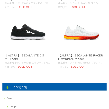
商品番号：100-066205 ブランド名：MERRELL / メレル / 商品名：トレイルグローブ 5エコ 商品説明：MERRELL TRAIL GLOVE 5 グリップ力が大幅アップした最新系！ 裸足感覚のフォアフットを身に着けて理想のトレイルの走りを身に着けよう。 Color：BK/BOSSA＊第2画像以降の画像は別のカラーの商品を使用している場合があります。 こちらの商品のカラーは第1画像のカラーとなります。 素材：◆30%リサイクルメッシュ&60%リサイクルTPUアッパー ◆100％リサイクル素材のシューレースを使用 ◆100%リサイクルTPUフィルムヒールカウンター：優れたホールド感と安定性を発揮。 ◆30%リサイクルメッシュインテグレーテッド インソール ◆ビーガンフレンドリー：環境に配慮した動物性由来以外の素材を採用。 機能：メレルベアフット2コンストラクション：様々な動作の中で体制知覚能力と安定性を高めるベアフット構造 ミッドソール：◆BLOOMパフォーマンスミッドソール：10%リサイクルアルジーバイオマス（藻類）を使用したBLOOM社のミッドソールに採用。 アウトソール：Vibramエコデュラアウトソール： SPEC：スタックハイト（ヒール/トゥ)：11.5mm/11.5mm ドロップ：0mm ラグ深：3mm MERRELL（メレル）とは：MERRELLは世界160ヵ国で愛され続けるアメリカ発祥のアウトドアブランドです。1981年、カスタムメイドのカウボーイブーツ職人ランディ・メレルが職人としての腕を試すため、ハイキングブーツを作ったことからアウトドアブランド「MERRELL」の歴史は始まりました。MERRELLは創業から現在に至るまで、これまでにない「新しさ」を常に追求し続け、ハイキングブーツやトレイルランニングシューズ、スポーツサンダルなど、アウトドアからライフスタイルまで、多彩なシューズを展開しています。世界中のバックパッカーから定評のある「モアブ」シリーズや、1998年の登場以来、累計販売1,700万足を超える「ジャングルモック」シリーズ、アウトドアシーンからタウンユースまで幅広いシーンで人気の「カメレオン」シリーズはMERRELLの代表作です。 20SSコレクションでは、「ONE SHOE, MANY ADVENTURES. 〜#どこだって冒険になる」をテーマに掲げ、ハイキングやキャンプシーン、トレイルランニングやデイリーユースまで多様なアウトドアライフスタイルにマッチするシューズを提案して参ります。 店長からの一言：ミニマリストには最高の1点。 足裏間隔を研ぎ澄ますことができるこちらのシューズはALTRA同様ZERO DROP仕様。 みずから前に動く、体重移動を自然に可能にすることが習得できる。 ミニマルなシューズではあるものの、やや硬めのアウトソールがしっかりとハードな着地での足を守ってくれる。 もちろん、足首のぐらつきは他のシューズに比べると、みずからコントロールする必要があるところから、初心者には不向きなシューズかもしれないが、一度このはだし間隔というのを肌で感じると、やめられない気持ちよさが身体にやどり、できればこのシューズで普段から歩きたい感じになってくる。 ：
商品番号：047-al0a4vq0442 ブランド名：ALTRA / アルトラ / 商品名：パラダイム 5.0 メンズ DB 商品説明：次のレベルのサポートシューズ パラダイム5は、最大のクッション性、最大のパフォーマンス、そしてもちろん最大のサポートという、すべてを最大限に引き出した次のレベルのサポートシューズです。軽量化、高速化を実現したパワフルなAltra EGO?ミッドソール、内側の必要な時にだけ作用するGuideRail?、カメラの三脚のように3点で安定感をもたらすStabiliPods?などの革新的な機能が搭載されています。パラダイム5でロードランニングのレベルアップを図りましょう。 Color：Darkblue＊第2画像以降の画像は別のカラーの商品を使用している場合があります。 こちらの商品のカラーは第1画像のカラーとなります。 インソール：5 mmスカルプトフットベッド ミッドソール：Altra EGO? アウトソール：FootPod?テクノロジー スタックハイト：30mm アッパー：エンジニアードニット 店長からの一言：ウルトラマラソンや100kmウォークなど、とにかくロングのロードからくる衝撃をしっかり吸収、長距離の後半内側地倒れこみからくる膝、腰のゆがみや痛みを軽減。 ヒールストライクを回避するシューズを作りたい：私の父は学生時代にアメリカンフットボールで膝を故障してしまい。医師からは「もう二度と走る事は出来ないだろう。」と言われていました。その後、父は独学で膝に衝撃のかからない走り方を学び「ヒールストライク」のしない走り方を実践するようになりました。それを続ける事でだんだんと走れるようになり、メジャーなマラソン大会で入賞出来るほどまでになりました。そして現在はシューズの専門家としてロッキーマウンテンにランニングショップを持っています。 ランニングショップをオープンしてから20年経ちますが未だに運動学的に自然で「正しい」シューズは存在せず、クライアントに対して最適なシューズを提供する事が出来ないでいました。 我々は沢山のリサーチをし、その結果「自然な体の動き」を実現させるために「ヒールストライク」を最小限に抑える靴にたどり着きました。 コンセプトは「自然な走り方」ができる究極のシューズ：その後、様々なエキスパート達と共に試行錯誤を繰り返し、我々の熱意が一つのシューズ「ALTRA Zero Drop シューズ」を作り出しました。それが今のバランスクッションに通じています。ここまでくるのに沢山の困難を乗り越えなくては行けませんでした。その中でも常にブレる事の無いコンセプトとして「自然の走り方」を実現させるためのシューズ作りを持ち続けていました。 我々は今後もその熱意を持ち続け、走る事の楽しみを伝えて行きたいと思っています。
¥9,856
SOLD OUT
¥19,250
SOLD OUT
【ALTRA】 ESCALANTE 2.5
【ALTRA】 ESCALANTE RACER
M(Black)
M(White/Orange)
商品番号：047-al04vqa000 ブランド名：ALTRA / アルトラ / 商品名：エスカランテ 2.5 メンズ BK 商品説明：一日中履いていられます いつでも走り出せて、いつでもリラックスできるシューズ、これがエスカランテ2.5です。あなたの足にも、スケジュールにも快適にフィットします。靴下のような履き心地のアッパーは、パフォーマンスと一日中の快適さの両方をもたらし、通気性を高めるための細かい通気孔を加えました。くつろげて、カジュアルで、走り出せてと様々な場面で使用できます。「気が付けば、いつだってエスカランテ2.5を履いている。」そんなシューズです。 Color：Black＊第2画像以降の画像は別のカラーの商品を使用している場合があります。 こちらの商品のカラーは第1画像のカラーとなります。 インソール：6 mmコンターフットベッド ミッドソール：Altra EGO? アウトソール：FootPod?テクノロジー スタックハイト：24mm アッパー：エンジニアードニット 店長からの一言：エスカランテレーサーのミッドソール2mm、インソールの1?計3mm厚めからくる安心感と柔らかい着地ながらも、地面からの反発をしっかりと受けられる、とにかく気持ちよく走れるランニング シューズ。 ヒールストライクを回避するシューズを作りたい：私の父は学生時代にアメリカンフットボールで膝を故障してしまい。医師からは「もう二度と走る事は出来ないだろう。」と言われていました。その後、父は独学で膝に衝撃のかからない走り方を学び「ヒールストライク」のしない走り方を実践するようになりました。それを続ける事でだんだんと走れるようになり、メジャーなマラソン大会で入賞出来るほどまでになりました。そして現在はシューズの専門家としてロッキーマウンテンにランニングショップを持っています。 ランニングショップをオープンしてから20年経ちますが未だに運動学的に自然で「正しい」シューズは存在せず、クライアントに対して最適なシューズを提供する事が出来ないでいました。 我々は沢山のリサーチをし、その結果「自然な体の動き」を実現させるために「ヒールストライク」を最小限に抑える靴にたどり着きました。 コンセプトは「自然な走り方」ができる究極のシューズ：その後、様々なエキスパート達と共に試行錯誤を繰り返し、我々の熱意が一つのシューズ「ALTRA Zero Drop シューズ」を作り出しました。それが今のバランスクッションに通じています。ここまでくるのに沢山の困難を乗り越えなくては行けませんでした。その中でも常にブレる事の無いコンセプトとして「自然の走り方」を実現させるためのシューズ作りを持ち続けていました。 我々は今後もその熱意を持ち続け、走る事の楽しみを伝えて行きたいと思っています。
商品番号：047-alm1933b108 ブランド名：ALTRA / アルトラ / 商品名：エスカランテ レーサー メンズ WO 商品説明：今まで限定モデルとしていくつか発売されてきたエスカランテ レーサーですが、そのランニングシューズとしての完成度に毎回大人気となっており「限定盤だけではもったい」というお声が沢山上がっていました。そんな期待にお応えする形で、どこかの都市の限定デザインではないモデルとして発売する事になりました。 エスカランテレーサーは、パフォーマンスのために作られておりオリジナルのエスカランテに比べ、少し硬めで高反発な Altra EGO? ミッドソールを使用しています。そのためランニング中の加速を後押ししてくれサブ3を目指す等スピードを求めるランナーにおすすめです。アッパーは硬めで通気性が非常によく、コーナーリングと快適性に優れています。 Color：White/Orange＊第2画像以降の画像は別のカラーの商品を使用している場合があります。 こちらの商品のカラーは第1画像のカラーとなります。 インソール：5 mmコンターフットベッド ミッドソール：InnerFlex? 搭載のレースチューニングAltra EGO? アウトソール：FootPod?テクノロジー スタックハイト：22 mm アッパー：エンジニアードスタティックメッシュ 店長からの一言：足裏でダイレクトに突き上げを感じ、はだしランニングに極力近い感覚を保つことができるシューズ。 ミッドソールに使用されているALTRA EGOが薄いながらも程よいクッションを持っているため、履いていてとても気持ち良い。 ヒールストライクを回避するシューズを作りたい：私の父は学生時代にアメリカンフットボールで膝を故障してしまい。医師からは「もう二度と走る事は出来ないだろう。」と言われていました。その後、父は独学で膝に衝撃のかからない走り方を学び「ヒールストライク」のしない走り方を実践するようになりました。それを続ける事でだんだんと走れるようになり、メジャーなマラソン大会で入賞出来るほどまでになりました。そして現在はシューズの専門家としてロッキーマウンテンにランニングショップを持っています。 ランニングショップをオープンしてから20年経ちますが未だに運動学的に自然で「正しい」シューズは存在せず、クライアントに対して最適なシューズを提供する事が出来ないでいました。 我々は沢山のリサーチをし、その結果「自然な体の動き」を実現させるために「ヒールストライク」を最小限に抑える靴にたどり着きました。 コンセプトは「自然な走り方」ができる究極のシューズ：その後、様々なエキスパート達と共に試行錯誤を繰り返し、我々の熱意が一つのシューズ「ALTRA Zero Drop シューズ」を作り出しました。それが今のバランスクッションに通じています。ここまでくるのに沢山の困難を乗り越えなくては行けませんでした。その中でも常にブレる事の無いコンセプトとして「自然の走り方」を実現させるためのシューズ作りを持ち続けていました。 我々は今後もその熱意を持ち続け、走る事の楽しみを伝えて行きたいと思っています。
¥18,150
SOLD OUT
¥18,150
SOLD OUT
Category
Wear
TNF