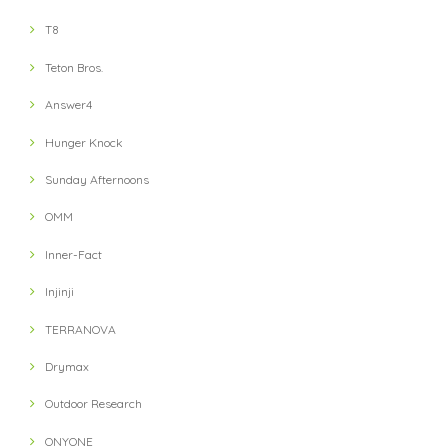
T8
Teton Bros.
Answer4
Hunger Knock
Sunday Afternoons
OMM
Inner-Fact
Injinji
TERRANOVA
Drymax
Outdoor Research
ONYONE