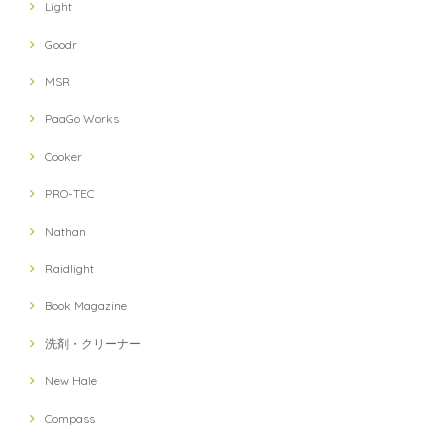
Light
Goodr
MSR
PaaGo Works
Cooker
PRO-TEC
Nathan
Raidlight
Book Magazine
洗剤・クリーナー
New Hale
Compass