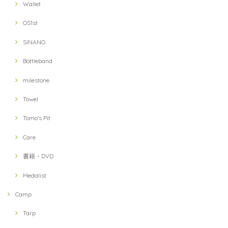
Wallet
OS1st
SINANO
Bottleband
milestone
Towel
Tomo's Pit
Care
書籍・DVD
Medalist
Camp
Tarp