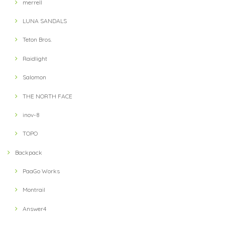
merrell
LUNA SANDALS
Teton Bros.
Raidlight
Salomon
THE NORTH FACE
inov-8
TOPO
Backpack
PaaGo Works
Montrail
Answer4