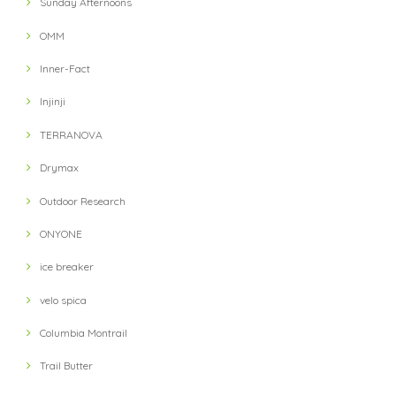
Sunday Afternoons
OMM
Inner-Fact
Injinji
TERRANOVA
Drymax
Outdoor Research
ONYONE
ice breaker
velo spica
Columbia Montrail
Trail Butter