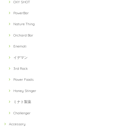
OXY SHOT
PowerBar
Nature Thing
Orchard Bar
Enemoti
イデマン
3rd Rock
Power Foods
Honey Stinger
ミナト製薬
Challenger
Accessory