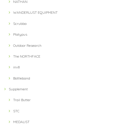
NATHAN
WANDERLUST EQUIPMENT
Scrubba
Platypus
Outdoor Research
The NORTHFACE
inv8
Bottleband
Supplement
Trail Butter
STC
MEDALIST