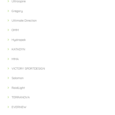
Ultraspire
Gregory
Ultimate Direction
OMM
Hydrapak
KATADYN
MMA
VICTORY SPORTDESIGN
Salomon
RaidLight
TERRANOVA
EVERNEW