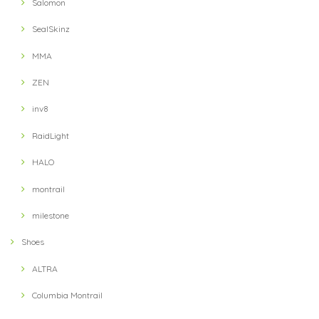
Salomon
SealSkinz
MMA
ZEN
inv8
RaidLight
HALO
montrail
milestone
Shoes
ALTRA
Columbia Montrail