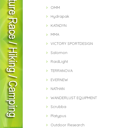
OMM
Hydrapak
KATADYN
MMA
VICTORY SPORTDESIGN
Salomon
RaidLight
TERRANOVA
EVERNEW
NATHAN
WANDERLUST EQUIPMENT
Scrubba
Platypus
Outdoor Research