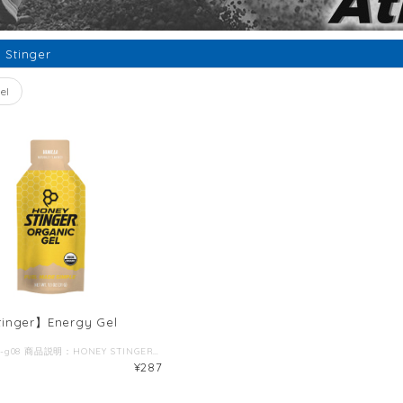
 Stinger
el
inger】Energy Gel
商品番号：021-g08 商品説明：HONEY STINGERTM オーガニックエナジージェルは、USDAオーガニック認証＊のオーガニックはちみつ、オーガニックタピオカシロップなどのオーガニック成分に加え疲労回復の効果があるクエン酸やミネラルが入った体にやさしいエナジージェルです。＜各100Kcal / 32g＞ 【バニラ】 ほのかなバニラの風味とさっぱりとした後味。 口当たりが軽く飲みやすいジェルです。 栄養成分/1本(32g)当り：エネルギー 100kcal、 たんぱく質・脂肪0g、炭水化物 24g、ナトリウム 50mg、カリウム 50mg 原材料名：オーガニックタピオカシロップ、オーガニック蜂蜜、水、クエン酸カリウム、天然香料、クエン酸、塩
¥287