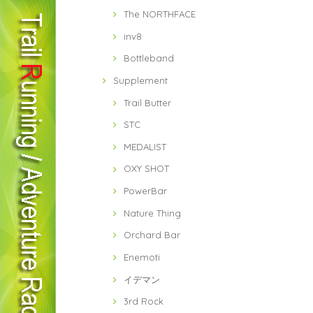
The NORTHFACE
inv8
Bottleband
Supplement
Trail Butter
STC
MEDALIST
OXY SHOT
PowerBar
Nature Thing
Orchard Bar
Enemoti
イデマン
3rd Rock