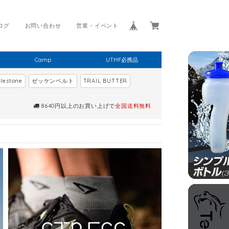
ログ
お問い合わせ
営業・イベント
Camp
UTMF必携品
lestone
ゼッケンベルト
TRAIL BUTTER
8640円以上のお買い上げで
全国送料無料