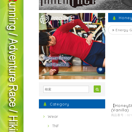
Honey
Energy G
Category
【HoneySt
(Vanilla)
Wear
TNF