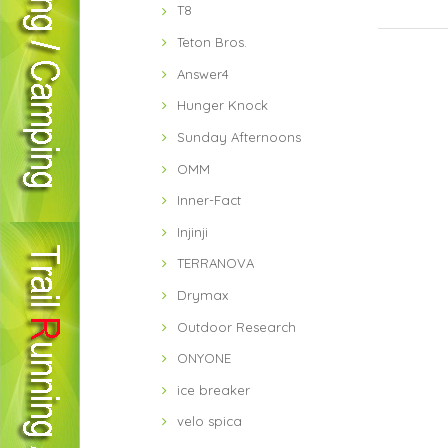
T8
Teton Bros.
Answer4
Hunger Knock
Sunday Afternoons
OMM
Inner-Fact
Injinji
TERRANOVA
Drymax
Outdoor Research
ONYONE
ice breaker
velo spica