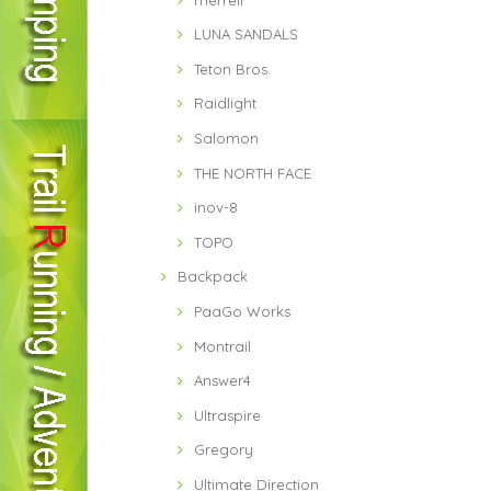
LUNA SANDALS
Teton Bros.
Raidlight
Salomon
THE NORTH FACE
inov-8
TOPO
Backpack
PaaGo Works
Montrail
Answer4
Ultraspire
Gregory
Ultimate Direction