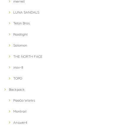
merrell
LUNA SANDALS
Teton Bros.
Raidlight
Salomon
THE NORTH FACE
inov-8
TOPO
Backpack
PaaGo Works
Montrail
Answer4