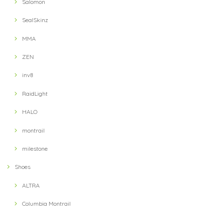
Salomon
SealSkinz
MMA
ZEN
inv8
RaidLight
HALO
montrail
milestone
Shoes
ALTRA
Columbia Montrail