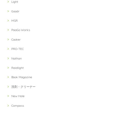
Light
Goodr
MSR
PaaGo Works
Cooker
PRO-TEC
Nathan
Raidlight
Book Magazine
洗剤・クリーナー
New Hale
Compass