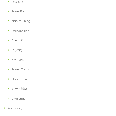
OXY SHOT
PowerBar
Nature Thing
Orchard Bar
Enemoti
イデマン
3rd Rock
Power Foods
Honey Stinger
ミナト製薬
Challenger
Accessory