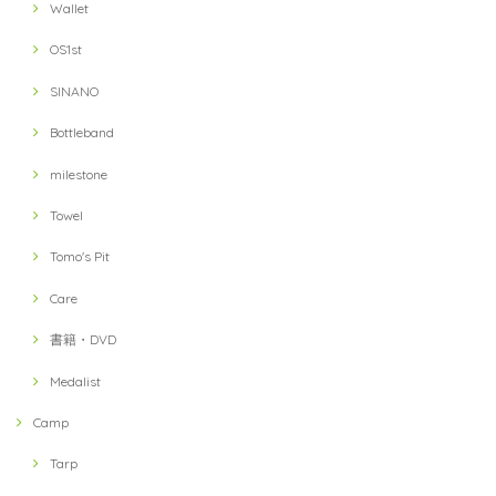
Wallet
OS1st
SINANO
Bottleband
milestone
Towel
Tomo's Pit
Care
書籍・DVD
Medalist
Camp
Tarp