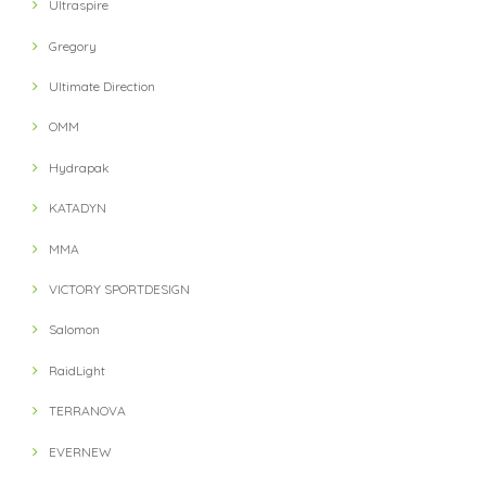
Ultraspire
Gregory
Ultimate Direction
OMM
Hydrapak
KATADYN
MMA
VICTORY SPORTDESIGN
Salomon
RaidLight
TERRANOVA
EVERNEW