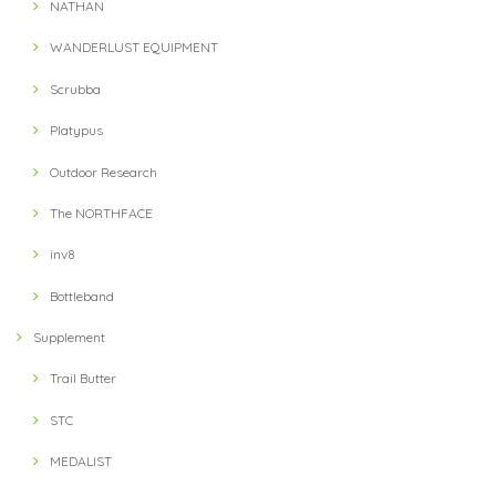
NATHAN
WANDERLUST EQUIPMENT
Scrubba
Platypus
Outdoor Research
The NORTHFACE
inv8
Bottleband
Supplement
Trail Butter
STC
MEDALIST