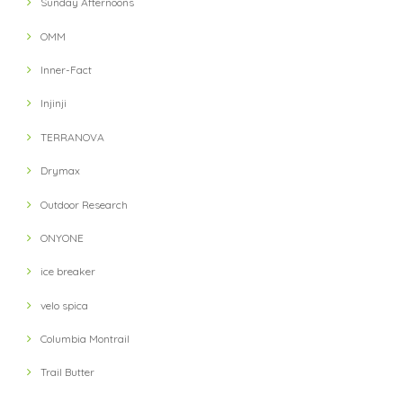
Sunday Afternoons
OMM
Inner-Fact
Injinji
TERRANOVA
Drymax
Outdoor Research
ONYONE
ice breaker
velo spica
Columbia Montrail
Trail Butter