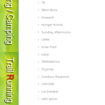
T8
Teton Bros.
Answer4
Hunger Knock
Sunday Afternoons
OMM
Inner-Fact
Injinji
TERRANOVA
Drymax
Outdoor Research
ONYONE
ice breaker
velo spica