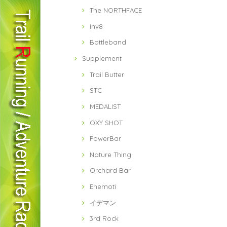
The NORTHFACE
inv8
Bottleband
Supplement
Trail Butter
STC
MEDALIST
OXY SHOT
PowerBar
Nature Thing
Orchard Bar
Enemoti
イデマン
3rd Rock