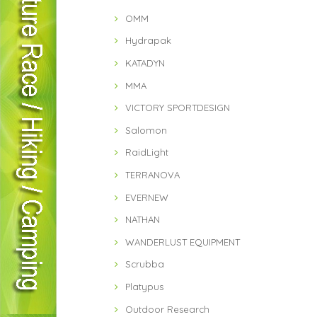
OMM
Hydrapak
KATADYN
MMA
VICTORY SPORTDESIGN
Salomon
RaidLight
TERRANOVA
EVERNEW
NATHAN
WANDERLUST EQUIPMENT
Scrubba
Platypus
Outdoor Research