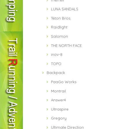
LUNA SANDALS
Teton Bros.
Raidlight
Salomon
THE NORTH FACE
inov-8
TOPO
Backpack
PaaGo Works
Montrail
Answer4
Ultraspire
Gregory
Ultimate Direction