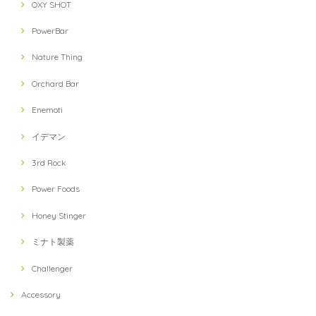
OXY SHOT
PowerBar
Nature Thing
Orchard Bar
Enemoti
イデマン
3rd Rock
Power Foods
Honey Stinger
ミナト製薬
Challenger
Accessory