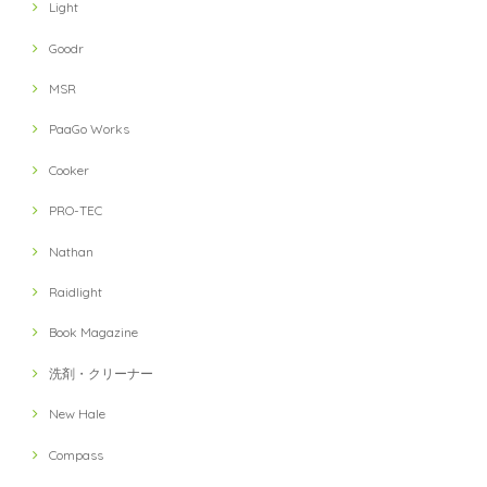
Light
Goodr
MSR
PaaGo Works
Cooker
PRO-TEC
Nathan
Raidlight
Book Magazine
洗剤・クリーナー
New Hale
Compass