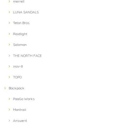
merrell
LUNA SANDALS
Teton Bros.
Raidlight
Salomon
THE NORTH FACE
inov-8
TOPO
Backpack
PaaGo Works
Montrail
Answer4