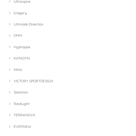
Ultraspire
Gregory
Ultimate Direction
OMM
Hydrapak
KATADYN
MMA
VICTORY SPORTDESIGN
Salomon
RaidLight
TERRANOVA
EVERNEW