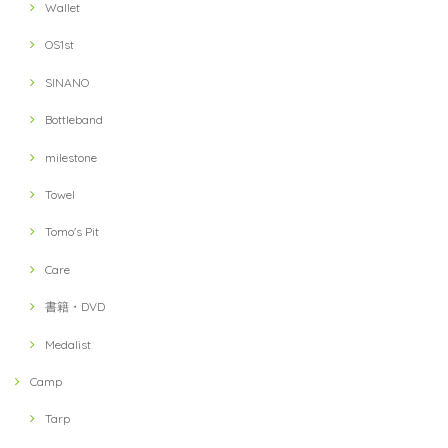
Wallet
OS1st
SINANO
Bottleband
milestone
Towel
Tomo's Pit
Care
書籍・DVD
Medalist
Camp
Tarp