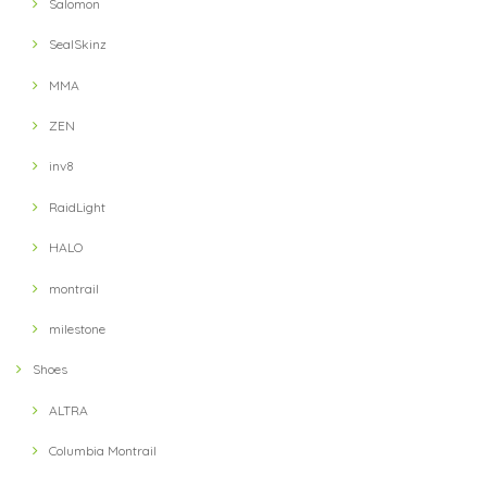
Salomon
SealSkinz
MMA
ZEN
inv8
RaidLight
HALO
montrail
milestone
Shoes
ALTRA
Columbia Montrail