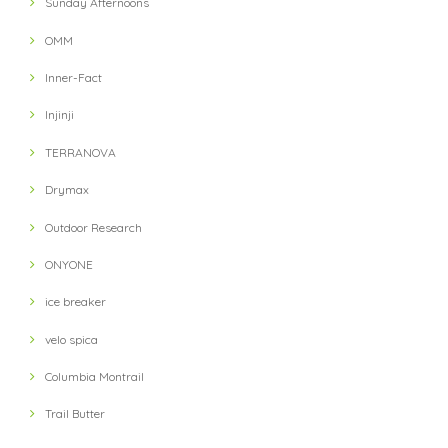
Sunday Afternoons
OMM
Inner-Fact
Injinji
TERRANOVA
Drymax
Outdoor Research
ONYONE
ice breaker
velo spica
Columbia Montrail
Trail Butter