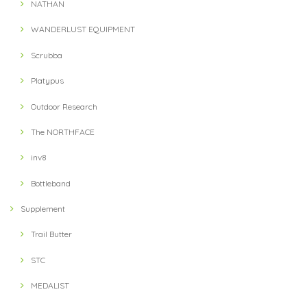
NATHAN
WANDERLUST EQUIPMENT
Scrubba
Platypus
Outdoor Research
The NORTHFACE
inv8
Bottleband
Supplement
Trail Butter
STC
MEDALIST