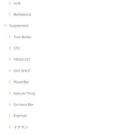
inv8
Bottleband
Supplement
Trail Butter
STC
MEDALIST
OXY SHOT
PowerBar
Nature Thing
Orchard Bar
Enemoti
イデマン