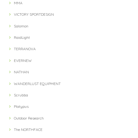
MMA
VICTORY SPORTDESIGN
Salomon
RaidLight
TERRANOVA
EVERNEW
NATHAN
WANDERLUST EQUIPMENT
Scrubba
Platypus
Outdoor Research
The NORTHFACE