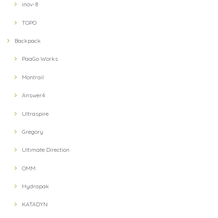
inov-8
TOPO
Backpack
PaaGo Works
Montrail
Answer4
Ultraspire
Gregory
Ultimate Direction
OMM
Hydrapak
KATADYN