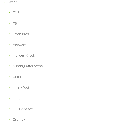
Wear
TNF
T8
Teton Bros.
Answer4
Hunger Knock
Sunday Afternoons
OMM
Inner-Fact
Injinji
TERRANOVA
Drymax