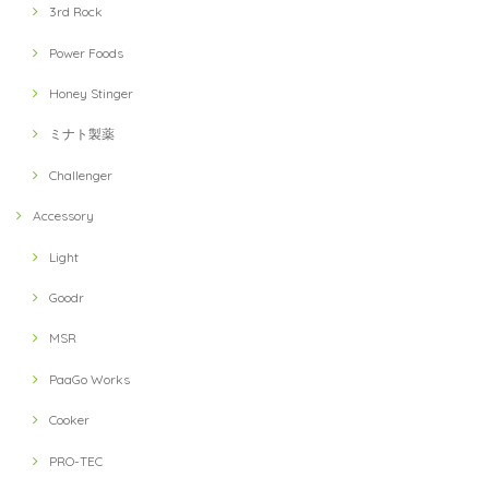
3rd Rock
Power Foods
Honey Stinger
ミナト製薬
Challenger
Accessory
Light
Goodr
MSR
PaaGo Works
Cooker
PRO-TEC