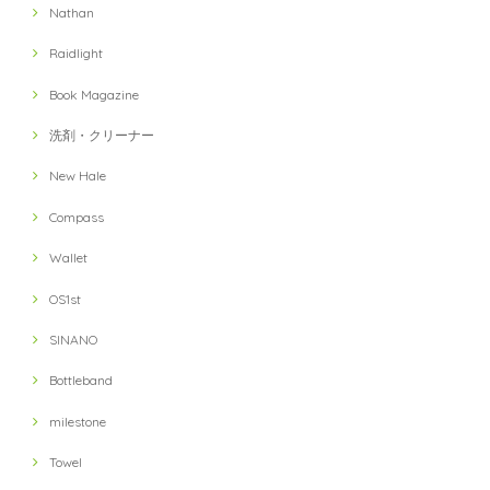
Nathan
Raidlight
Book Magazine
洗剤・クリーナー
New Hale
Compass
Wallet
OS1st
SINANO
Bottleband
milestone
Towel