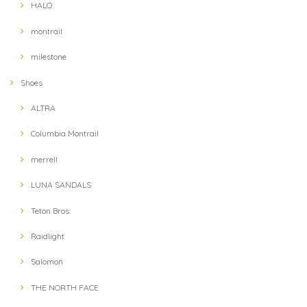
HALO
montrail
milestone
Shoes
ALTRA
Columbia Montrail
merrell
LUNA SANDALS
Teton Bros.
Raidlight
Salomon
THE NORTH FACE