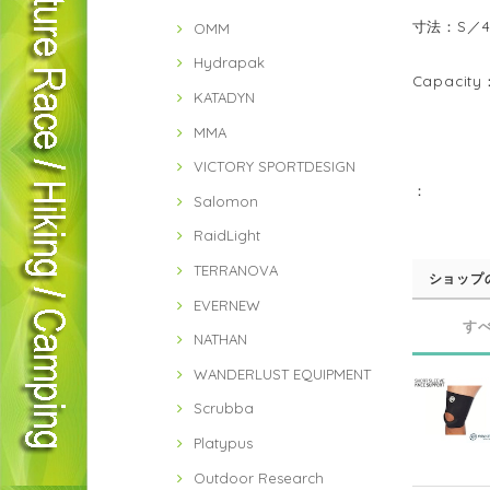
寸法：S／40
OMM
Hydrapak
Capacit
KATADYN
MMA
VICTORY SPORTDESIGN
：
Salomon
RaidLight
TERRANOVA
ショップ
EVERNEW
す
NATHAN
WANDERLUST EQUIPMENT
Scrubba
Platypus
Outdoor Research