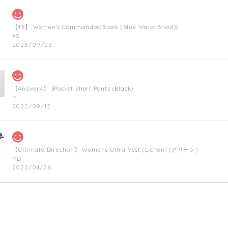
【T8】 Women's Commandos(Black (Blue Waist Bnad))
XS
2023/09/23
【Answer4】 3Pocket Short Pants (Black)
M
2022/09/12
【Ultimate Direction】 Womens Ultra Vest (Lichen) (グリーン)
MD
2022/04/26
【Hunger Knock】 TRAIL FIGHTER CAP ON THE HEART(Militarygreen)
2021/12/06