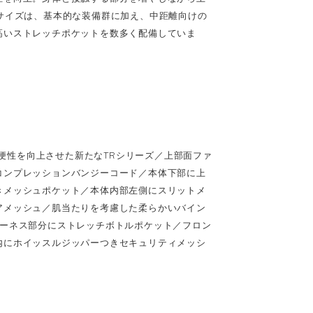
サイズは、基本的な装備群に加え、中距離向けの
高いストレッチポケットを数多く配備していま
利便性を向上させた新たなTRシリーズ／上部面ファ
コンプレッションバンジーコード／本体下部に上
きメッシュポケット／本体内部左側にスリットメ
アメッシュ／肌当たりを考慮した柔らかいバイン
ハーネス部分にストレッチボトルポケット／フロン
内にホイッスルジッパーつきセキュリティメッシ