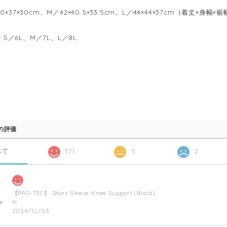
×37×30cm、M／42×40.5×33.5cm、L／44×44×37cm（着丈×身幅×
y：S／6L、M／7L、L／8L
の評価
べて
171
5
2
【PRO-TEC】 Short Sleeve Knee Support (Black)
M
2024/12/03