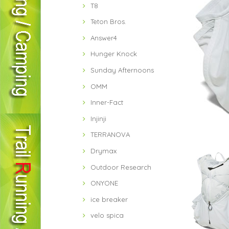
T8
Teton Bros.
Answer4
Hunger Knock
Sunday Afternoons
OMM
Inner-Fact
Injinji
TERRANOVA
Drymax
Outdoor Research
ONYONE
ice breaker
velo spica