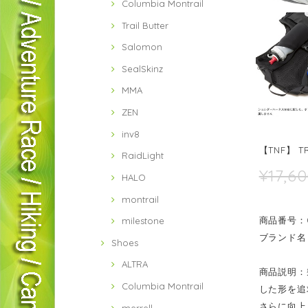
Columbia Montrail
Trail Butter
Salomon
SealSkinz
MMA
ZEN
inv8
【TNF】 TR
RaidLight
¥17,6
HALO
montrail
商品番号：01
milestone
ブランド名：
Shoes
ALTRA
商品説明：
Columbia Montrail
した形を追
さらに向上
merrell