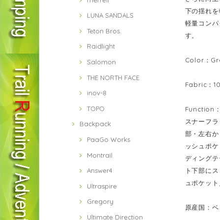
下の揺れを
LUNA SANDALS
軽量コンパ
Teton Bros.
す。
Raidlight
Color：Gr
Salomon
THE NORTH FACE
Fabric
inov-8
TOPO
Funct
スナーフラ
Backpack
部・左右か
PaaGo Works
ッシュポケ
Montrail
ディングテ
ト下部にス
Answer4
ュポケット
Ultraspire
Gregory
原産国：ベ
Ultimate Direction