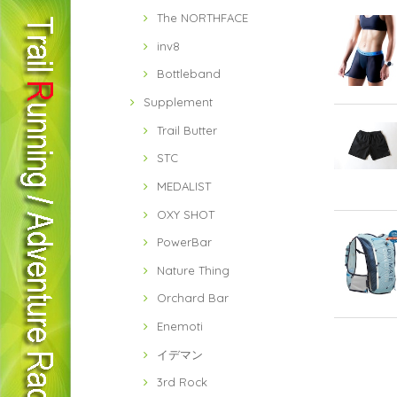
The NORTHFACE
inv8
Bottleband
Supplement
Trail Butter
STC
MEDALIST
OXY SHOT
PowerBar
Nature Thing
Orchard Bar
Enemoti
イデマン
3rd Rock