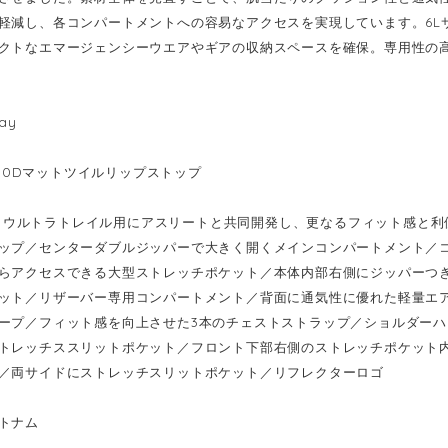
軽減し、各コンパートメントへの容易なアクセスを実現しています。6L
クトなエマージェンシーウエアやギアの収納スペースを確保。専用性の
ay
：100Dマットツイルリップストップ
ion：ウルトラトレイル用にアスリートと共同開発し、更なるフィット感と
ップ／センターダブルジッパーで大きく開くメインコンパートメント／
らアクセスできる大型ストレッチポケット／本体内部右側にジッパーつ
ット／リザーバー専用コンパートメント／背面に通気性に優れた軽量エ
ープ／フィット感を向上させた3本のチェストストラップ／ショルダー
トレッチススリットポケット／フロント下部右側のストレッチポケット
／両サイドにストレッチスリットポケット／リフレクターロゴ
トナム