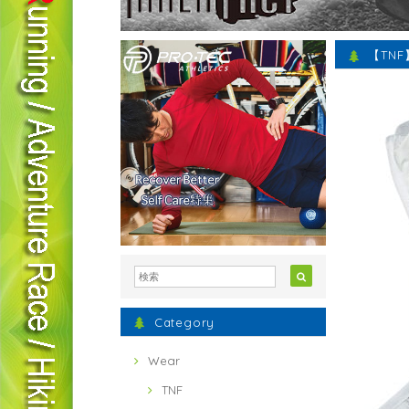
【TNF】
Category
Wear
TNF