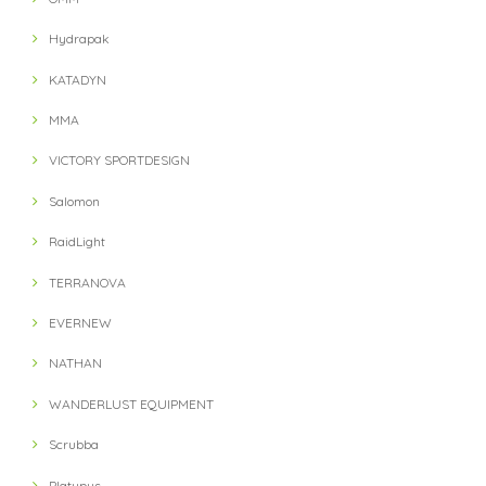
Hydrapak
KATADYN
MMA
VICTORY SPORTDESIGN
Salomon
RaidLight
TERRANOVA
EVERNEW
NATHAN
WANDERLUST EQUIPMENT
Scrubba
Platypus