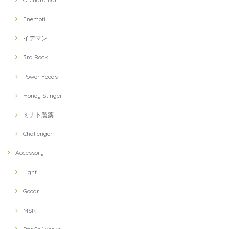
Enemoti
イデマン
3rd Rock
Power Foods
Honey Stinger
ミナト製薬
Challenger
Accessory
Light
Goodr
MSR