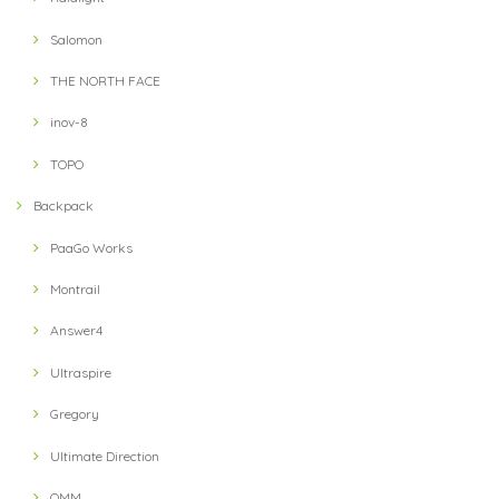
Salomon
THE NORTH FACE
inov-8
TOPO
Backpack
PaaGo Works
Montrail
Answer4
Ultraspire
Gregory
Ultimate Direction
OMM