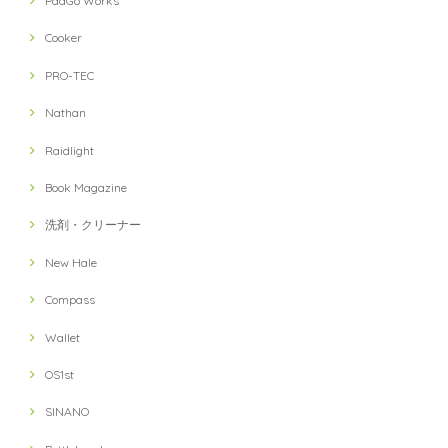
PaaGo Works
Cooker
PRO-TEC
Nathan
Raidlight
Book Magazine
洗剤・クリーナー
New Hale
Compass
Wallet
OS1st
SINANO