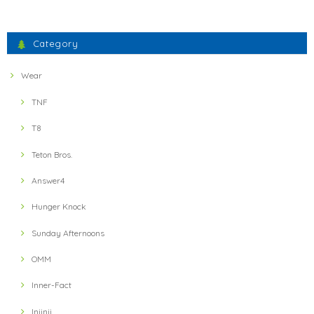
Category
Wear
TNF
T8
Teton Bros.
Answer4
Hunger Knock
Sunday Afternoons
OMM
Inner-Fact
Injinji