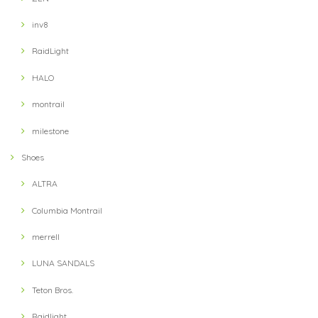
inv8
RaidLight
HALO
montrail
milestone
Shoes
ALTRA
Columbia Montrail
merrell
LUNA SANDALS
Teton Bros.
Raidlight