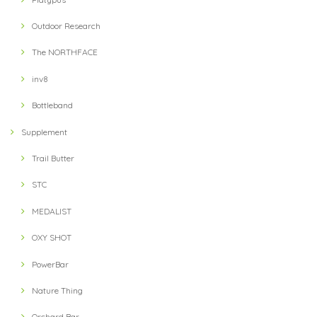
Outdoor Research
The NORTHFACE
inv8
Bottleband
Supplement
Trail Butter
STC
MEDALIST
OXY SHOT
PowerBar
Nature Thing
Orchard Bar