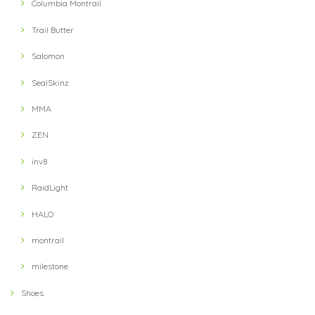
Columbia Montrail
2021/10/03
Trail Butter
Salomon
【velo spica】 Pig Snout Camp Caps(HUNT)
2021/10/02
SealSkinz
MMA
【Answer4】 3Inch Short Pants (Grey)
ZEN
XS
2021/09/13
inv8
RaidLight
【Ultimate Direction】 Womens Ultra Vest (Lichen) (グリーン)
HALO
MD
2021/09/13
montrail
milestone
【Hunger Knock】 LOST CAP(Black / Khaki)
Shoes
2021/09/11