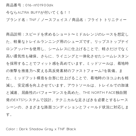
商品番号：016-nf01900dk
今ならALTRA BUFFが付いてくる！！
ブランド名：TNF / ノースフェイス / 商品名：フライト トリニティー
商品説明：スピードを求めるショート〜ミドルレンジのレースを想定し
た、軽量なトレイルランニング用のシューズです。リップストップナイ
ロンアッパーを使用し、シームレスに仕上げることで、軽さだけでなく
高い通気性も確保。さらに、ライニングと一体化させたシームレスタン
を採用することでフィット感を高めています。ミッドソールは、着地時
の衝撃を推進力へ変える高反発素材のファストフォーム?を装備。ま
た、ミッドフット構造を台形に仕上げることで、着地時のヨコぶれを軽
減し、安定感を向上させています。アウトソールは、トレイルでの加速
と減速、屈曲性のパフォーマンスを高めた、THE NORTH FACE独自開
発のEXTS?システムで設計。テクニカルな足さばきを必要とするレース
シーンの、さまざまな路面コンディションとフィールド状況に対応しま
す。
Color：Dark Shadow Gray x TNF Black