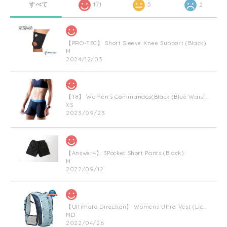
すべて
171
5
2
【PRO-TEC】 Short Sleeve Knee Support (Black)
M
2024/12/03
【T8】 Women's Commandos(Black (Blue Waist Bnad))
XS
2023/09/23
【Answer4】 3Pocket Short Pants (Black)
M
2022/09/12
【Ultimate Direction】 Womens Ultra Vest (Lichen) (グリーン)
MD
2022/04/26