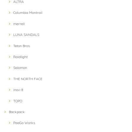
ALTRA
Columbia Montrail
【Hunger Knock】 LOST CAP(Navy / Blue)
2021/09/11
merrell
LUNA SANDALS
Teton Bros.
【teton bros】 MS Wind River Hoody BLU (Blue)
S
Raidlight
2021/08/14
Salomon
THE NORTH FACE
【Teton Bros】 ELV1000 5in Hybrid Short(Blue)
M
inov-8
2021/08/10
TOPO
Backpack
【milestone】 MSC-013-blk Cap(Black)
2021/07/31
PaaGo Works