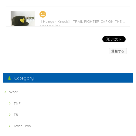
【Hunger Knock】 TRAIL FIGHTER CAP ON THE HEART(Militarygreen)
2021/12/06
【inner-fact】 Feather Weight Socks Middle (Crew)(Black x Red)
通報する
S
2021/11/23
間違えた物が送られてきましたが、素早い対応で素晴らしかったです。
Category
ミスしたにもかかわらず、とても暖かいお言葉に感謝いた
します。 フェザーウェイトの軽さとドライ感、実感いただ
Wear
けたでしょうか？ 引き続きよろしくお願いします。
TNF
T8
【ULTRA LUNCH】 Bivouac Ration Hotter than Curry
2021/11/13
Teton Bros.