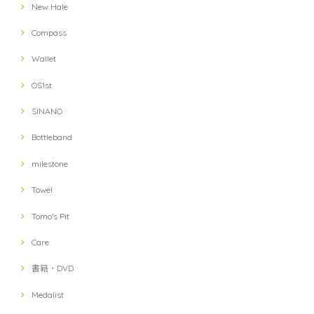
New Hale
Compass
Wallet
OS1st
SINANO
Bottleband
milestone
Towel
Tomo's Pit
Care
書籍・DVD
Medalist