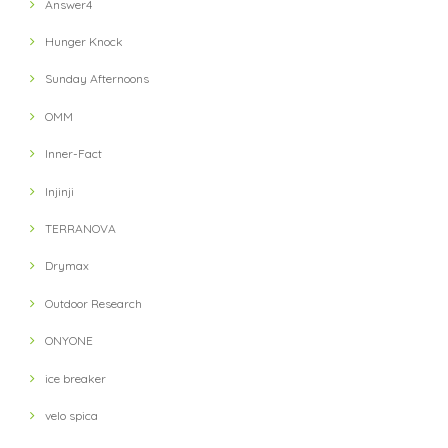
Answer4
【ULTRA LUNCH】 The Pod Ultra Lunch Original(Black)
2021/11/13
Hunger Knock
Sunday Afternoons
【ULTRA LUNCH】 Bivouac Ration Japanese Risotto
OMM
2021/11/13
Inner-Fact
Injinji
【ULTRA LUNCH】 Bivouac Ration Porcini Cr?me
2021/11/13
TERRANOVA
Drymax
【milestone】 MSC-010-gry Cap(Gray)
Outdoor Research
2021/10/12
ONYONE
対応が遅い
ice breaker
velo spica
【petzl】 IKO 350 Headlight(Black)