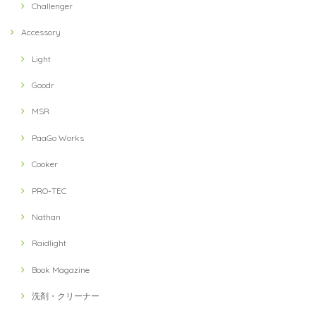
Challenger
Accessory
Light
Goodr
MSR
PaaGo Works
Cooker
PRO-TEC
Nathan
Raidlight
Book Magazine
洗剤・クリーナー