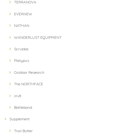
TERRANOVA
EVERNEW
NATHAN
WANDERLUST EQUIPMENT
Scrubba
Platypus
Outdoor Research
The NORTHFACE
inv8
Bottleband
Supplement
Trail Butter