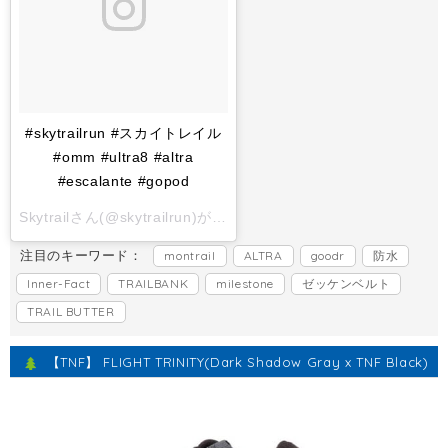
#skytrailrun #スカイトレイル
#omm #ultra8 #altra
#escalante #gopod
Skytrailさん(@skytrailrun)がシェアした投稿 -
2017 11月 1 6:
注目のキーワード：
montrail
ALTRA
goodr
防水
Inner-Fact
TRAILBANK
milestone
ゼッケンベルト
TRAIL BUTTER
【TNF】 FLIGHT TRINITY(Dark Shadow Gray x TNF Black)