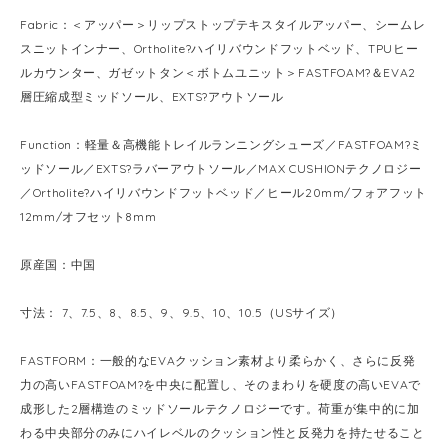
Fabric：＜アッパー＞リップストップテキスタイルアッパー、シームレ
スニットインナー、Ortholite?ハイリバウンドフットベッド、TPUヒー
ルカウンター、ガゼットタン＜ボトムユニット＞FASTFOAM?＆EVA2
層圧縮成型ミッドソール、EXTS?アウトソール
Function：軽量＆高機能トレイルランニングシューズ／FASTFOAM?ミ
ッドソール／EXTS?ラバーアウトソール／MAX CUSHIONテクノロジー
／Ortholite?ハイリバウンドフットベッド／ヒール20mm/フォアフット
12mm/オフセット8mm
原産国：中国
寸法： 7、7.5、8、8.5、9、9.5、10、10.5（USサイズ）
FASTFORM：一般的なEVAクッション素材より柔らかく、さらに反発
力の高いFASTFOAM?を中央に配置し、そのまわりを硬度の高いEVAで
成形した2層構造のミッドソールテクノロジーです。荷重が集中的に加
わる中央部分のみにハイレベルのクッション性と反発力を持たせること