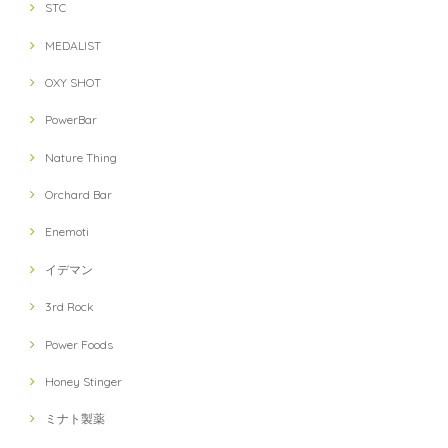
STC
MEDALIST
OXY SHOT
PowerBar
Nature Thing
Orchard Bar
Enemoti
イデマン
3rd Rock
Power Foods
Honey Stinger
ミナト製薬