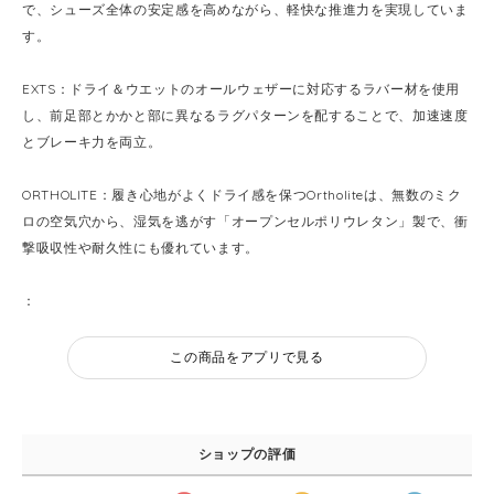
で、シューズ全体の安定感を高めながら、軽快な推進力を実現していま
す。
EXTS：ドライ＆ウエットのオールウェザーに対応するラバー材を使用
し、前足部とかかと部に異なるラグパターンを配することで、加速速度
とブレーキ力を両立。
ORTHOLITE：履き心地がよくドライ感を保つOrtholiteは、無数のミク
ロの空気穴から、湿気を逃がす「オープンセルポリウレタン」製で、衝
撃吸収性や耐久性にも優れています。
：
この商品をアプリで見る
ショップの評価