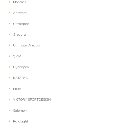
Montrail
Answer4
Ultraspire
Gregory
Ultimate Direction
OMM
Hydrapak
KATADYN
MMA
VICTORY SPORTDESIGN
Salomon
RaidLight