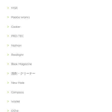
MSR
PaaGo Works
Cooker
PRO-TEC
Nathan
Raidlight
Book Magazine
洗剤・クリーナー
New Hale
Compass
Wallet
OS1st