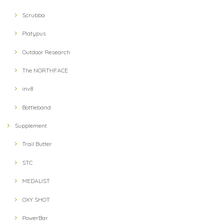
Scrubba
Platypus
Outdoor Research
The NORTHFACE
inv8
Bottleband
Supplement
Trail Butter
STC
MEDALIST
OXY SHOT
PowerBar