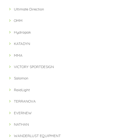
Ultimate Direction
OMM
Hydrapak
KATADYN
MMA
VICTORY SPORTDESIGN
Salomon
RaidLight
TERRANOVA
EVERNEW
NATHAN
WANDERLUST EQUIPMENT