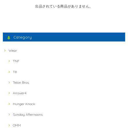
出品されている商品がありません。
Category
Wear
TNF
T8
Teton Bros.
Answer4
Hunger Knock
Sunday Afternoons
OMM