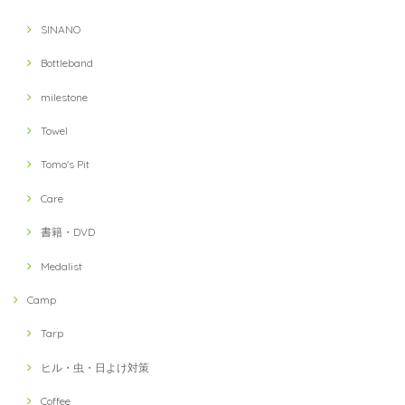
SINANO
Bottleband
milestone
Towel
Tomo's Pit
Care
書籍・DVD
Medalist
Camp
Tarp
ヒル・虫・日よけ対策
Coffee