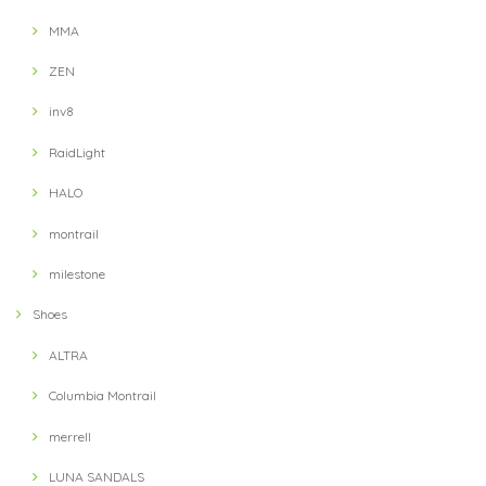
MMA
ZEN
inv8
RaidLight
HALO
montrail
milestone
Shoes
ALTRA
Columbia Montrail
merrell
LUNA SANDALS