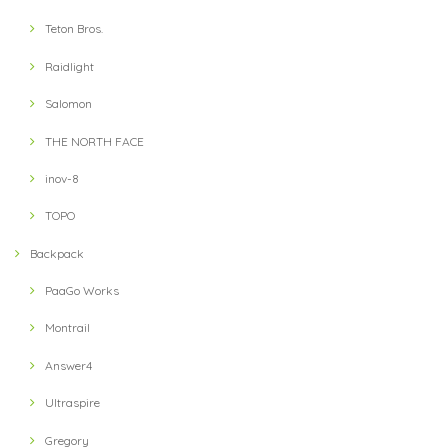
Teton Bros.
Raidlight
Salomon
THE NORTH FACE
inov-8
TOPO
Backpack
PaaGo Works
Montrail
Answer4
Ultraspire
Gregory