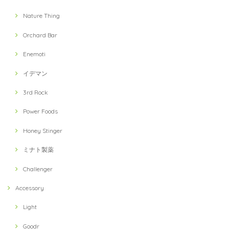
Nature Thing
Orchard Bar
Enemoti
イデマン
3rd Rock
Power Foods
Honey Stinger
ミナト製薬
Challenger
Accessory
Light
Goodr