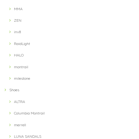
MMA
ZEN
inv8
RaidLight
HALO
montrail
milestone
Shoes
ALTRA
Columbia Montrail
merrell
LUNA SANDALS