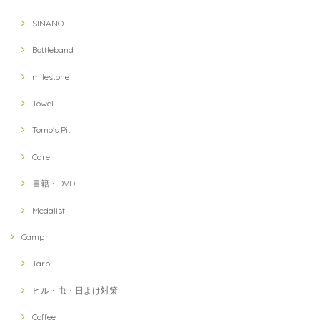
SINANO
Bottleband
milestone
Towel
Tomo's Pit
Care
書籍・DVD
Medalist
Camp
Tarp
ヒル・虫・日よけ対策
Coffee