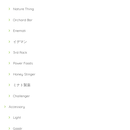
Nature Thing
Orchard Bar
Enemoti
イデマン
3rd Rock
Power Foods
Honey Stinger
ミナト製薬
Challenger
Accessory
Light
Goodr