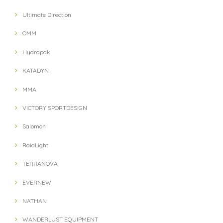
Ultimate Direction
OMM
Hydrapak
KATADYN
MMA
VICTORY SPORTDESIGN
Salomon
RaidLight
TERRANOVA
EVERNEW
NATHAN
WANDERLUST EQUIPMENT