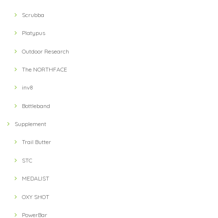
Scrubba
Platypus
Outdoor Research
The NORTHFACE
inv8
Bottleband
Supplement
Trail Butter
STC
MEDALIST
OXY SHOT
PowerBar