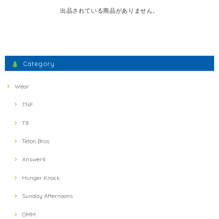
出品されている商品がありません。
Category
Wear
TNF
T8
Teton Bros.
Answer4
Hunger Knock
Sunday Afternoons
OMM