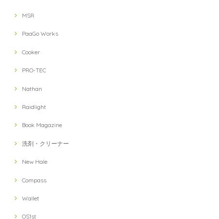
MSR
PaaGo Works
Cooker
PRO-TEC
Nathan
Raidlight
Book Magazine
洗剤・クリーナー
New Hale
Compass
Wallet
OS1st