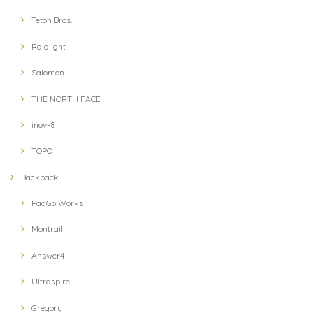
Teton Bros.
Raidlight
Salomon
THE NORTH FACE
inov-8
TOPO
Backpack
PaaGo Works
Montrail
Answer4
Ultraspire
Gregory