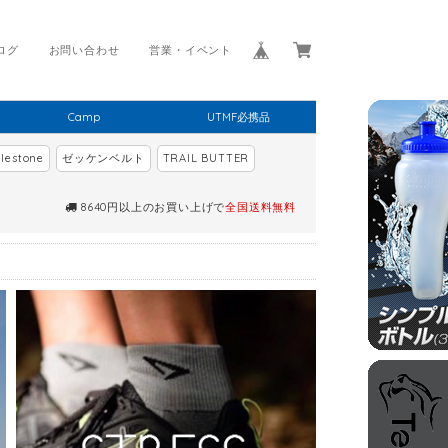
ログ
お問い合わせ
営業・イベント
Camp
UTMF必携品
lestone
ゼッケンベルト
TRAIL BUTTER
8640円以上のお買い上げで
全国送料無料