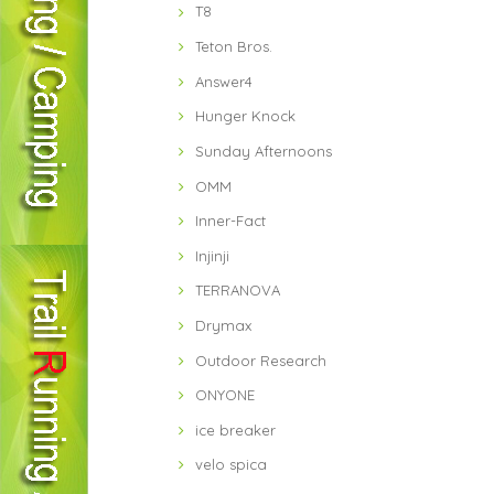
T8
Teton Bros.
Answer4
Hunger Knock
Sunday Afternoons
OMM
Inner-Fact
Injinji
TERRANOVA
Drymax
Outdoor Research
ONYONE
ice breaker
velo spica