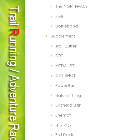
The NORTHFACE
inv8
Bottleband
Supplement
Trail Butter
STC
MEDALIST
OXY SHOT
PowerBar
Nature Thing
Orchard Bar
Enemoti
イデマン
3rd Rock