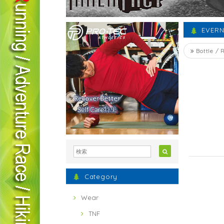
EVER
Bottle / 
Category
Wear
TNF