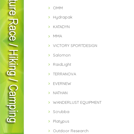
OMM
Hydrapak
KATADYN
MMA
VICTORY SPORTDESIGN
Salomon
RaidLight
TERRANOVA
EVERNEW
NATHAN
WANDERLUST EQUIPMENT
Scrubba
Platypus
Outdoor Research