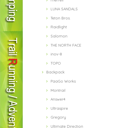
LUNA SANDALS
Teton Bros.
Raidlight
Salomon
THE NORTH FACE
inov-8
TOPO
Backpack
PaaGo Works
Montrail
Answer4
Ultraspire
Gregory
Ultimate Direction