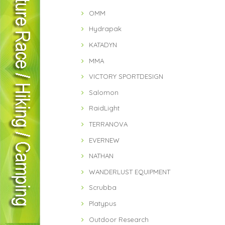
OMM
Hydrapak
KATADYN
MMA
VICTORY SPORTDESIGN
Salomon
RaidLight
TERRANOVA
EVERNEW
NATHAN
WANDERLUST EQUIPMENT
Scrubba
Platypus
Outdoor Research