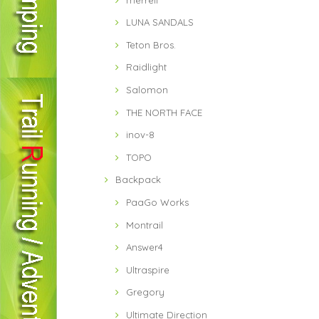
LUNA SANDALS
Teton Bros.
Raidlight
Salomon
THE NORTH FACE
inov-8
TOPO
Backpack
PaaGo Works
Montrail
Answer4
Ultraspire
Gregory
Ultimate Direction