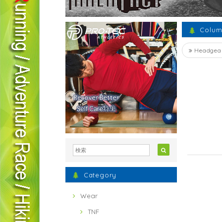
Colum
Headgea
Category
Wear
TNF