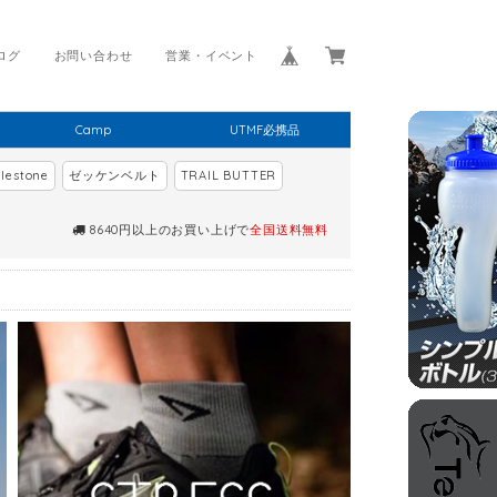
ログ
お問い合わせ
営業・イベント
Camp
UTMF必携品
lestone
ゼッケンベルト
TRAIL BUTTER
8640円以上のお買い上げで
全国送料無料