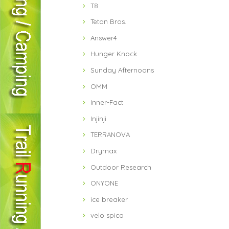
T8
Teton Bros.
Answer4
Hunger Knock
Sunday Afternoons
OMM
Inner-Fact
Injinji
TERRANOVA
Drymax
Outdoor Research
ONYONE
ice breaker
velo spica