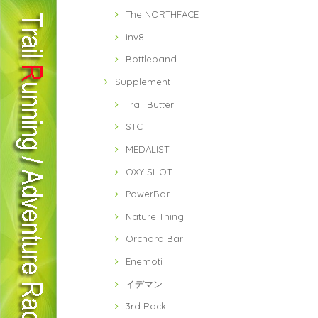
The NORTHFACE
inv8
Bottleband
Supplement
Trail Butter
STC
MEDALIST
OXY SHOT
PowerBar
Nature Thing
Orchard Bar
Enemoti
イデマン
3rd Rock