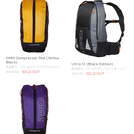
OMM Compressor Pod (Yellow
Black)
Ultra 12 (Black Edition)
商品番号：041-og012-3 COMPRESSOR PODは既存のOMMパックの機能を拡張するための追加ストレージパックです。 バックパックのコンプレッションと5リットル分の容量追加という２つの機能がこのアイテムひとつで同時に行えます。それにより既存のOMMパックの可能性とアクテビティの幅を広げます。 例えばULTRA12,15, ADVENTURE20 , Phantom12,20 などの小型パックをオーバーナイトを要するファストパッキングや縦走登山などのアクティビティにも積極的に投入することも可能になるでしょう。 5リットルという容量は行動中にすぐに取り出したいアイテムを収納するためには理想的なサイズ。さらにザック本体とCOMPRESSOR PODの間にはレインジャケット等を挟み込むこともできるため、実際には5リットル以上の容量UPも期待できます。 ◆特徴：・デュアル圧縮コード ・すべてのパックにフィット ・複数の圧縮点 ・Additionlストレージ ・ディテール反射 ◆重量 60g ◆容量 5L ◆生地 210T ◆カラー ブルーブラック ◆DUAL COMPRESSION コンプレッサーポッドは、すべてのOMMパックに対応します。上の画像のようにすべてのOMMパックに搭載されているリンクハーネスにコード通して装着してください。
商品番号：041-of0133 ブランド名：OMM/オリジナルマウンテンマラソン 商品名：ウルトラ１２ (ブラックエディション) バックパック 販売価格：10,500円(税抜) 商品説明： 『ランニングパックとしてもっとも重要な要素とはなにか？』 それはランニング時にかかる身体の負担を”最小減にすること” そして、荷物を最大に入れた状態でもそのパフォーマンスが変わらないこと。 OMMは一貫してこのコンセプトのもとにすべてのバックパックをデザインしています。ULTRA12は、そのシンプルな見た目とは裏腹に、どのようなシーンでも抜群の背負い心地を提供します。 マラソン、トレイルランニング、クロスカントリー等、あらゆるマルチスポーツから、通勤時にノートパソコンや着替えを入れて走ってもまったくストレス無く吸い付くようなフィッティングで、あなたのランニングライフを快適なものにしてくれるでしょう。 特長： ・LeanWeightシャーシ ・ホイッスル付きのチェストストラップ ・軽量メッシュショルダーハーネス ・反射板採用 ・フロントポケット ・メッシュのサイドポケット ・取り外し可能なウエストベルト ・フロントと腰ポケットの中にセキュリティキークリップ ・取り外し可能なバックパディング ・互換性のあるハイドレーションポケット ・互換性のあるリンクシステム ・アクティブフィット仕様・全重量：350g ・LeanWeight：315g ・容量：12L ・バックパディング：9mmEVAパッド ・ポケット ： 両サイドメッシュポケット / 両ウエストベルト / フロントジップ ・背面長 ： 40センチメートル ・生地 ： 210T / HTTF ・カラー ： ブラック
¥6,050
SOLD OUT
¥5,775
SOLD OUT