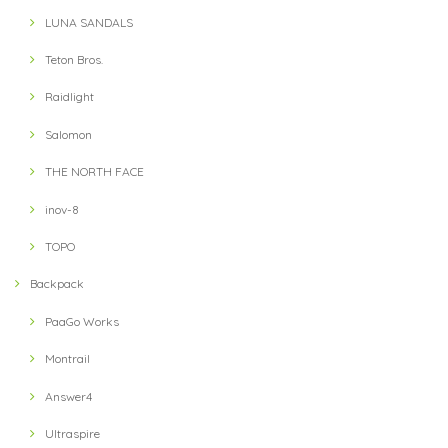
LUNA SANDALS
Teton Bros.
Raidlight
Salomon
THE NORTH FACE
inov-8
TOPO
Backpack
PaaGo Works
Montrail
Answer4
Ultraspire