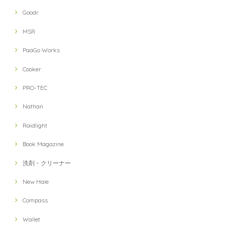
Goodr
MSR
PaaGo Works
Cooker
PRO-TEC
Nathan
Raidlight
Book Magazine
洗剤・クリーナー
New Hale
Compass
Wallet