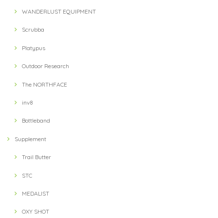
WANDERLUST EQUIPMENT
Scrubba
Platypus
Outdoor Research
The NORTHFACE
inv8
Bottleband
Supplement
Trail Butter
STC
MEDALIST
OXY SHOT