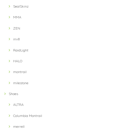
SealSkinz
MMA
ZEN
inv8
RaidLight
HALO
montrail
milestone
Shoes
ALTRA
Columbia Montrail
merrell