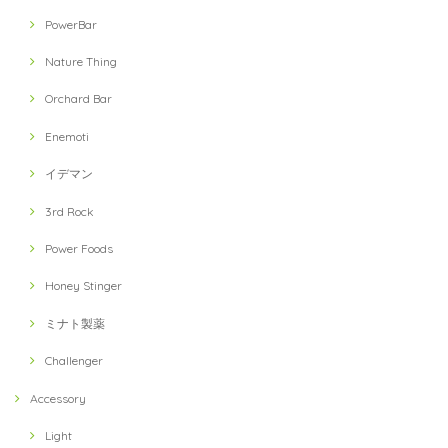
PowerBar
Nature Thing
Orchard Bar
Enemoti
イデマン
3rd Rock
Power Foods
Honey Stinger
ミナト製薬
Challenger
Accessory
Light