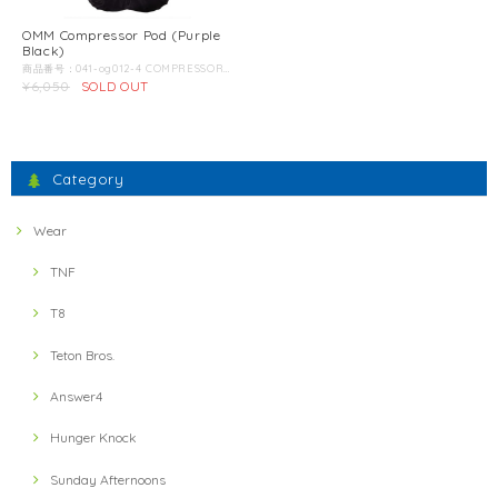
OMM Compressor Pod (Purple
Black)
商品番号：041-og012-4 COMPRESSOR PODは既存のOMMパックの機能を拡張するための追加ストレージパックです。 バックパックのコンプレッションと5リットル分の容量追加という２つの機能がこのアイテムひとつで同時に行えます。それにより既存のOMMパックの可能性とアクテビティの幅を広げます。 例えばULTRA12,15, ADVENTURE20 , Phantom12,20 などの小型パックをオーバーナイトを要するファストパッキングや縦走登山などのアクティビティにも積極的に投入することも可能になるでしょう。 5リットルという容量は行動中にすぐに取り出したいアイテムを収納するためには理想的なサイズ。さらにザック本体とCOMPRESSOR PODの間にはレインジャケット等を挟み込むこともできるため、実際には5リットル以上の容量UPも期待できます。 ◆特徴：・デュアル圧縮コード ・すべてのパックにフィット ・複数の圧縮点 ・Additionlストレージ ・ディテール反射 ◆重量 60g ◆容量 5L ◆生地 210T ◆カラー ブルーブラック ◆DUAL COMPRESSION コンプレッサーポッドは、すべてのOMMパックに対応します。上の画像のようにすべてのOMMパックに搭載されているリンクハーネスにコード通して装着してください。
¥6,050
SOLD OUT
Category
Wear
TNF
T8
Teton Bros.
Answer4
Hunger Knock
Sunday Afternoons