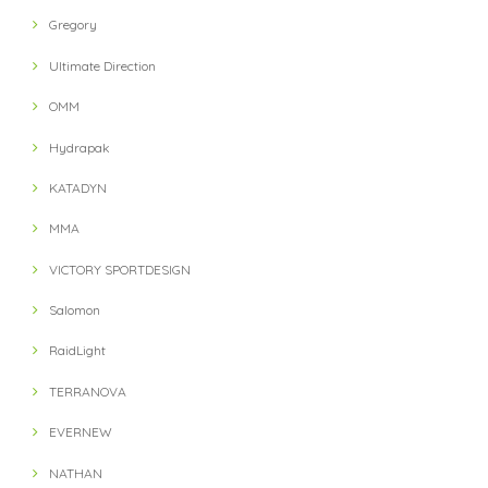
Gregory
Ultimate Direction
OMM
Hydrapak
KATADYN
MMA
VICTORY SPORTDESIGN
Salomon
RaidLight
TERRANOVA
EVERNEW
NATHAN