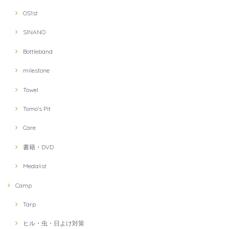
OS1st
SINANO
Bottleband
milestone
Towel
Tomo's Pit
Care
書籍・DVD
Medalist
Camp
Tarp
ヒル・虫・日よけ対策