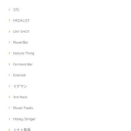
STC
MEDALIST
OXY SHOT
PowerBar
Nature Thing
Orchard Bar
Enemoti
イデマン
3rd Rock
Power Foods
Honey Stinger
ミナト製薬