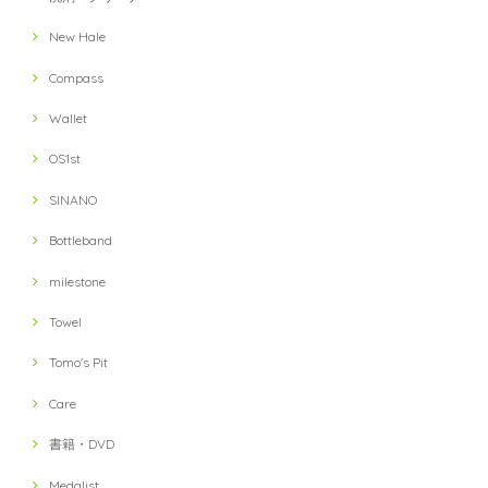
New Hale
Compass
Wallet
OS1st
SINANO
Bottleband
milestone
Towel
Tomo's Pit
Care
書籍・DVD
Medalist