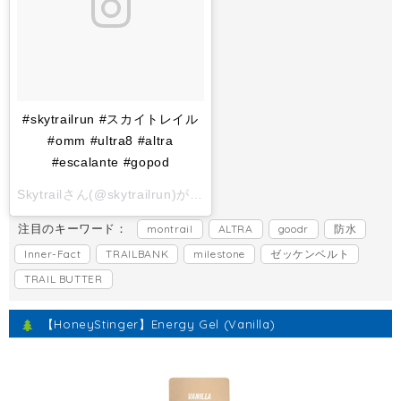
#skytrailrun #スカイトレイル
#omm #ultra8 #altra
#escalante #gopod
Skytrailさん(@skytrailrun)がシェアした投稿 -
2017 11月 1 6:
注目のキーワード：
montrail
ALTRA
goodr
防水
Inner-Fact
TRAILBANK
milestone
ゼッケンベルト
TRAIL BUTTER
【HoneyStinger】Energy Gel (Vanilla)