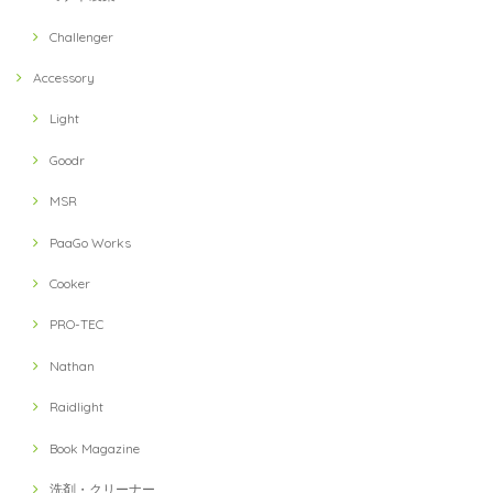
Challenger
Accessory
Light
Goodr
MSR
PaaGo Works
Cooker
PRO-TEC
Nathan
Raidlight
Book Magazine
洗剤・クリーナー