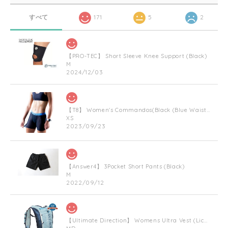
すべて
171
5
2
【PRO-TEC】 Short Sleeve Knee Support (Black)
M
2024/12/03
【T8】 Women's Commandos(Black (Blue Waist Bnad))
XS
2023/09/23
【Answer4】 3Pocket Short Pants (Black)
M
2022/09/12
【Ultimate Direction】 Womens Ultra Vest (Lichen) (グリーン)