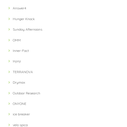
Answer4
【ULTRA LUNCH】 The Pod Ultra Lunch Original(Black)
2021/11/13
Hunger Knock
Sunday Afternoons
【ULTRA LUNCH】 Bivouac Ration Japanese Risotto
OMM
2021/11/13
Inner-Fact
Injinji
【ULTRA LUNCH】 Bivouac Ration Porcini Cr?me
2021/11/13
TERRANOVA
Drymax
【milestone】 MSC-010-gry Cap(Gray)
Outdoor Research
2021/10/12
ONYONE
対応が遅い
ice breaker
velo spica