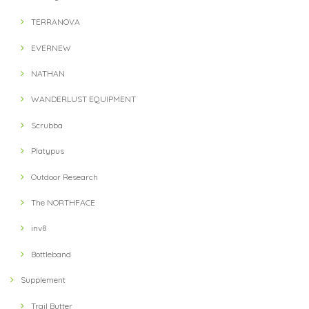
TERRANOVA
EVERNEW
NATHAN
WANDERLUST EQUIPMENT
Scrubba
Platypus
Outdoor Research
The NORTHFACE
inv8
Bottleband
Supplement
Trail Butter