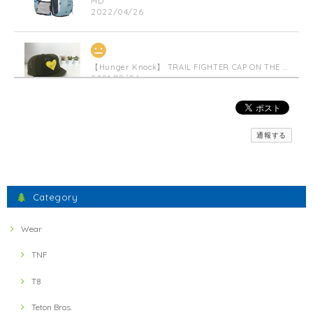
MD
2022/04/26
【Hunger Knock】 TRAIL FIGHTER CAP ON THE HEART(Militarygreen)
2021/12/06
【inner-fact】 Feather Weight Socks Middle (Crew)(Black x Red)
通報する
S
2021/11/23
間違えた物が送られてきましたが、素早い対応で素晴らしかったです。
Category
ミスしたにもかかわらず、とても暖かいお言葉に感謝いた
します。 フェザーウェイトの軽さとドライ感、実感いただ
Wear
けたでしょうか？ 引き続きよろしくお願いします。
TNF
T8
【ULTRA LUNCH】 Bivouac Ration Hotter than Curry
2021/11/13
Teton Bros.