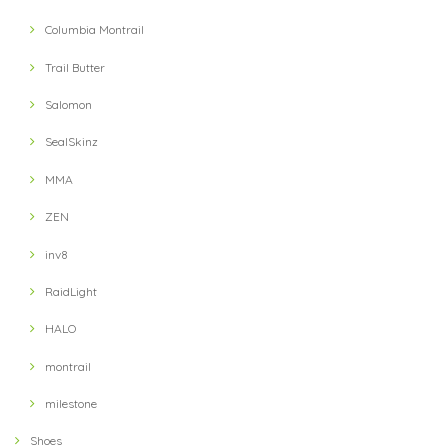
【petzl】 IKO 350 Headlight(Black)
Columbia Montrail
2021/10/03
Trail Butter
Salomon
【velo spica】 Pig Snout Camp Caps(HUNT)
2021/10/02
SealSkinz
MMA
【Answer4】 3Inch Short Pants (Grey)
ZEN
XS
2021/09/13
inv8
RaidLight
【Ultimate Direction】 Womens Ultra Vest (Lichen) (グリーン)
HALO
MD
2021/09/13
montrail
milestone
【Hunger Knock】 LOST CAP(Black / Khaki)
Shoes
2021/09/11