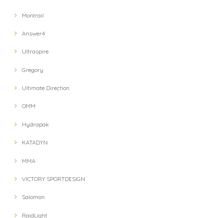
Montrail
Answer4
Ultraspire
Gregory
Ultimate Direction
OMM
Hydrapak
KATADYN
MMA
VICTORY SPORTDESIGN
Salomon
RaidLight