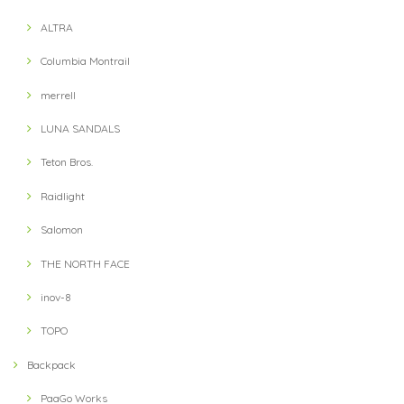
ALTRA
Columbia Montrail
【Hunger Knock】 LOST CAP(Navy / Blue)
2021/09/11
merrell
LUNA SANDALS
Teton Bros.
【teton bros】 MS Wind River Hoody BLU (Blue)
S
Raidlight
2021/08/14
Salomon
THE NORTH FACE
【Teton Bros】 ELV1000 5in Hybrid Short(Blue)
M
inov-8
2021/08/10
TOPO
Backpack
【milestone】 MSC-013-blk Cap(Black)
2021/07/31
PaaGo Works