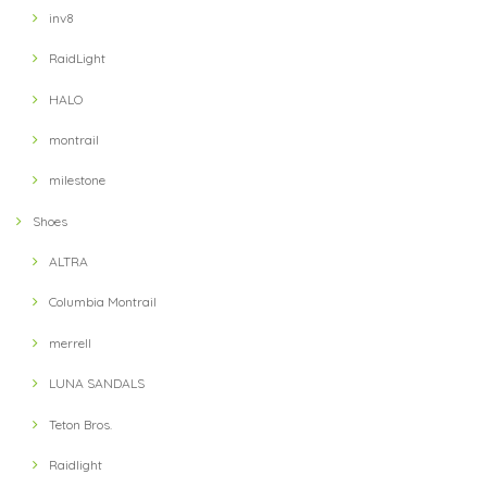
inv8
RaidLight
【Ultimate Direction】 Womens Ultra Vest (Lichen) (グリーン)
HALO
MD
2021/09/13
montrail
milestone
【Hunger Knock】 LOST CAP(Black / Khaki)
Shoes
2021/09/11
ALTRA
Columbia Montrail
【Hunger Knock】 LOST CAP(Navy / Blue)
2021/09/11
merrell
LUNA SANDALS
Teton Bros.
【teton bros】 MS Wind River Hoody BLU (Blue)
S
Raidlight
2021/08/14