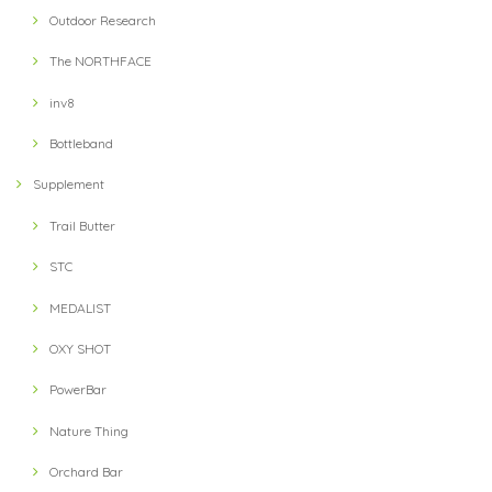
Outdoor Research
The NORTHFACE
inv8
Bottleband
Supplement
Trail Butter
STC
MEDALIST
OXY SHOT
PowerBar
Nature Thing
Orchard Bar