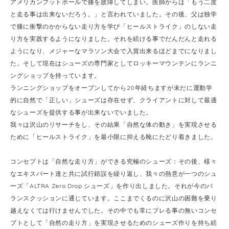
アメリカンフットボールで膝を故障してしまい。医師からは「もう二度
と走る事は出来ないだろう。」と言われていました。その後、父は独学
で膝に衝撃のかからない走り方を学び「ヒールストライク」のしない走
り方を実践するようになりました。それを続ける事でだんだんと走れる
ようになり、メジャーなマラソン大会で入賞出来るほどまでになりまし
た。そして現在はシューズの専門家としてロッキーマウンテンにランニ
ングショップを持っています。
ランニングショップをオープンしてから20年経ちますが未だに運動学
的に自然で「正しい」シューズは存在せず、クライアントに対して最適
なシューズを提供する事が出来ないでいました。
我々は沢山のリサーチをし、その結果「自然な体の動き」を実現させる
ために「ヒールストライク」を最小限に抑える靴にたどり着きました。
コンセプトは「自然な走り方」ができる究極のシューズ：その後、様々
なエキスパート達と共に試行錯誤を繰り返し、我々の熱意が一つのシュ
ーズ「ALTRA Zero Drop シューズ」を作り出しました。それが今のバ
ランスクッションに通じています。ここまでくるのに沢山の困難を乗り
越えなくては行けませんでした。その中でも常にブレる事の無いコンセ
プトとして「自然の走り方」を実現させるためのシューズ作りを持ち続