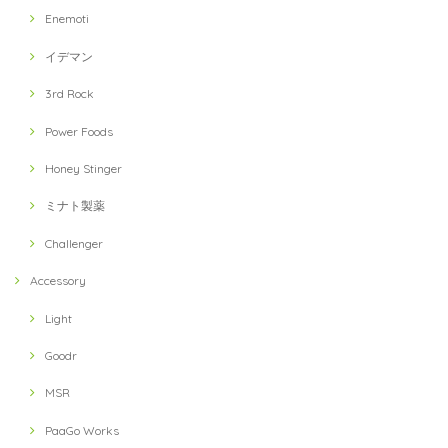
Enemoti
イデマン
3rd Rock
Power Foods
Honey Stinger
ミナト製薬
Challenger
Accessory
Light
Goodr
MSR
PaaGo Works