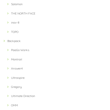
Salomon
THE NORTH FACE
【Teton Bros】 ELV1000 5in Hybrid Short(Blue)
M
inov-8
2021/08/10
TOPO
Backpack
【milestone】 MSC-013-blk Cap(Black)
2021/07/31
PaaGo Works
Montrail
Answer4
Ultraspire
Gregory
Ultimate Direction
OMM