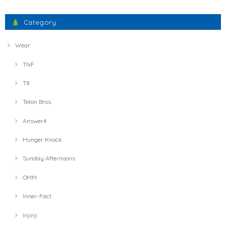
間違えた物が送られてきましたが、素早い対応で素晴らしかったです。
Category
ミスしたにもかかわらず、とても暖かいお言葉に感謝いた
します。 フェザーウェイトの軽さとドライ感、実感いただ
Wear
けたでしょうか？ 引き続きよろしくお願いします。
TNF
T8
【ULTRA LUNCH】 Bivouac Ration Hotter than Curry
2021/11/13
Teton Bros.
Answer4
【ULTRA LUNCH】 The Pod Ultra Lunch Original(Black)
2021/11/13
Hunger Knock
Sunday Afternoons
【ULTRA LUNCH】 Bivouac Ration Japanese Risotto
OMM
2021/11/13
Inner-Fact
Injinji
【ULTRA LUNCH】 Bivouac Ration Porcini Cr?me