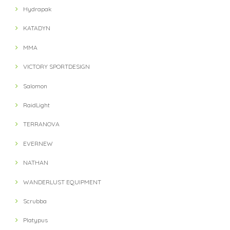
Hydrapak
KATADYN
MMA
VICTORY SPORTDESIGN
Salomon
RaidLight
TERRANOVA
EVERNEW
NATHAN
WANDERLUST EQUIPMENT
Scrubba
Platypus