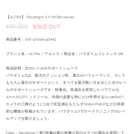
【ALTRA】 Paradigm 5.0 M(Darkblue)
¥19,250
SOLD OUT
商品番号：047-al0a4vq0442
ブランド名：ALTRA / アルトラ / 商品名：パラダイム 5.0 メンズ DB
商品説明：次のレベルのサポートシューズ
パラダイム5は、最大のクッション性、最大のパフォーマンス、そして
もちろん最大のサポートという、すべてを最大限に引き出した次のレベ
ルのサポートシューズです。軽量化、高速化を実現したパワフルな
Altra EGO?ミッドソール、内側の必要な時にだけ作用するGuideRail?、
カメラの三脚のように3点で安定感をもたらすStabiliPods?などの革新
的な機能が搭載されています。パラダイム5でロードランニングのレベ
ルアップを図りましょう。
Color：Darkblue＊第2画像以降の画像は別のカラーの商品を使用して