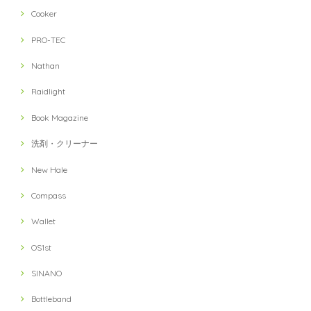
Cooker
PRO-TEC
Nathan
Raidlight
Book Magazine
洗剤・クリーナー
New Hale
Compass
Wallet
OS1st
SINANO
Bottleband