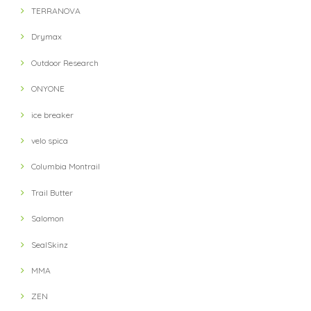
2021/11/13
TERRANOVA
Drymax
【milestone】 MSC-010-gry Cap(Gray)
Outdoor Research
2021/10/12
ONYONE
対応が遅い
ice breaker
velo spica
【petzl】 IKO 350 Headlight(Black)
Columbia Montrail
2021/10/03
Trail Butter
Salomon
【velo spica】 Pig Snout Camp Caps(HUNT)
2021/10/02
SealSkinz
MMA
【Answer4】 3Inch Short Pants (Grey)
ZEN
XS
2021/09/13