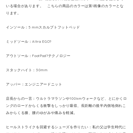
いる場合があります。 こちらの商品のカラーは第1画像のカラーとな
ります。
インソール：5 mmスカルプトフットベッド
ミッドソール：Altra EGO?
アウトソール：FootPod?テクノロジー
スタックハイト：30mm
アッパー：エンジニアードニット
店長からの一言：ウルトラマラソンや100kmウォークなど、とにかくロ
ングのロードからくる衝撃をしっかり吸収、長距離の後半内側地倒れこ
みからくる膝、腰のゆがみや痛みを軽減。
ヒールストライクを回避するシューズを作りたい：私の父は学生時代に