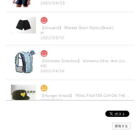
2023/09/23
【Answer4】 3Pocket Short Pants (Black)
M
2022/09/12
【Ultimate Direction】 Womens Ultra Vest (Lichen) (グリーン)
MD
2022/04/26
【Hunger Knock】 TRAIL FIGHTER CAP ON THE HEART(Militarygreen)
2021/12/06
【inner-fact】 Feather Weight Socks Middle (Crew)(Black x Red)
通報する
S
2021/11/23