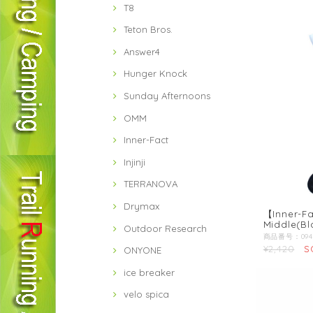
T8
Teton Bros.
Answer4
Hunger Knock
Sunday Afternoons
OMM
Inner-Fact
Injinji
TERRANOVA
Drymax
【Inner-F
Middle(Bl
Outdoor Research
¥2,420
S
ONYONE
ice breaker
velo spica