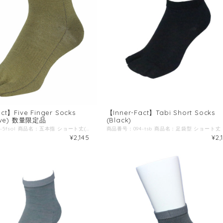
ct】Five Finger Socks
【Inner-Fact】Tabi Short Socks
live) 数量限定品
(Black)
商品番号：094-5fsol 商品名：五本指 ショート丈(足首丈) (オリーブ) ブランド名：Inner-Fact / インナーファクト 生産国：日本 原材料：ラミー(苧麻)、ナイロン、ポリウレタン、ポリエステル ◆商品説明：高いドライ感(吸湿速乾性)と耐久性を備えた五本指ソックス。 種繊維にラミー(苧麻)と言われる麻の繊維を採用。 ラミーは天然繊維の中で最も耐久性が高く、高いドライ感を兼ね備えており、潤質時に耐久性を増す特徴を持っているため、シューズ内で汗を吸収する靴下には最適な素材です。 また、野外で行う競技の中でもトレイルランやアドベンチャーレース、ウルトラランなど天候や環境によって濡れる可能性が高いシチュエーションの競技には最適な素材だと考えます。 滑り止めやコンプレッションなどの機能性をあえて排除し、競技者の足へのトラブルやストレスを如何に軽減することが出来るかに注力した、シンプルな靴下です。 ◆ポイント１ 足首部分の折り返しの凹凸を外側に持ってくることで、肌に当たる面はフラットに加工 ウルトラランやトレイルラン、アドベンチャーレースでは走行距離が数百キロという大会も珍しくなく、競技時間も複数日にまたがる場合も多々あるため、長時間履いても食い込みや擦過傷を軽減する為に折り返しの凹凸を外側に配置。 ◆ポイント２ 足指のフィット感にこだわった長さ 足指部分の生地が短かいと指先部分にテンションがかかるため、破れやすくなったり足指が引っ張られ浮指の原因になり体幹が損なわれる場合もあります。 また、足指の股の部分までしっかり生地が届かないと隙間に表面張力で汗や水が溜まることがあり、シワになりやすくスレやマメなどのトラブルの原因になることもあります。 ◆ポイント3 シューズに干渉しない丈の長さ 丈が短すぎると足とシューズが干渉しスレの原因になったり、くるぶしと靴下の間に隙間ができ小石がが入ってしまう事も。 くるぶしが隠れ、長すぎない長さにする事でストレスを感じにくくなります。 ◆ポイント4 サイズ識別ライン ご家族やチーム単位で洗濯を行った際に、サイズが把握出来るように足首の内側にサイズ識別ラインを入れております。 赤：S(22-24cm) 黄色：M(25-27cm) 青：L(28-30cm) ◆ポイント5 パッケージのこだわり ジップタイプでしっかり密封出来るので、替えの靴下としてパッケージのままバックパックなどに入れていても汗や突然の雨などでも中身が濡れません。 また、山地図や貴重品、補給食などを入れての二次仕様にもオススメです。
¥2,145
¥2,