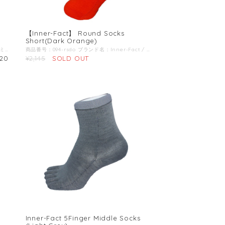
【Inner-Fact】 Round Socks
Short(Dark Orange)
商品番号：094-5fmb 商品名：5本指ソックス ミドル(足首丈) ブラック ブランド名：Inner-Fact / インナーファクト 生産国：日本 原材料：ラミー(苧麻)、ナイロン、ポリウレタン、ポリエステル ◆商品説明： 高いドライ感(吸湿速乾性)と耐久性を備えた五本指ソックス。 種繊維にラミー(苧麻)と言われる麻の繊維を採用。 ラミーは天然繊維の中で最も耐久性が高く、高いドライ感を兼ね備えており、潤質時に耐久性を増す特徴を持っているため、シューズ内で汗を吸収する靴下には最適な素材です。 また、野外で行う競技の中でもトレイルランやアドベンチャーレース、ウルトラランなど天候や環境によって濡れる可能性が高いシチュエーションの競技には最適な素材だと考えます。 滑り止めやコンプレッションなどの機能性をあえて排除し、競技者の足へのトラブルやストレスを如何に軽減することが出来るかに注力した、シンプルな靴下です。 ◆ポイント１ 足首部分の折り返しの凹凸を外側に持ってくることで、肌に当たる面はフラットに加工 ウルトラランやトレイルラン、アドベンチャーレースでは走行距離が数百キロという大会も珍しくなく、競技時間も複数日にまたがる場合も多々あるため、長時間履いても食い込みや擦過傷を軽減する為に折り返しの凹凸を外側に配置。 ◆ポイント２ 足指のフィット感にこだわった長さ 足指部分の生地が短かいと指先部分にテンションがかかるため、破れやすくなったり足指が引っ張られ浮指の原因になり体幹が損なわれる場合もあります。 また、足指の股の部分までしっかり生地が届かないと隙間に表面張力で汗や水が溜まることがあり、シワになりやすくスレやマメなどのトラブルの原因になることもあります。 ◆ポイント3 ショート丈+5cm トレイルやアドベンチャーレースで足首の汚れ防止、草木での擦過傷予防、ヒルやダニの予防には長めのタイプを選ぶのも一つの手段です。 寒さ対策や、タイツとの隙間の日焼け予防にも使えます。 ◆ポイント4 サイズ識別ライン ご家族やチーム単位で洗濯を行った際に、サイズが把握出来るように足首の内側にサイズ識別ラインを入れております。 赤：S(22-24cm) 黄色：M(25-27cm) 青：L(28-30cm) ◆ポイント5 パッケージのこだわり ジップタイプでしっかり密封出来るので、替えの靴下としてパッケージのままバックパックなどに入れていても汗や突然の雨などでも中身が濡れません。 また、山地図や貴重品、補給食などを入れての二次仕様にもオススメです。
商品番号：094-rsdo ブランド名：Inner-Fact / インナーファクト / 商品名：ラウンド ショート丈 商品説明：インナーファクトは雨、水たまり、滝汗、朝露や夜露、どぼんをしたとき、足元が濡れる要因が多いシチュエーションでも安心のドライ感を提供。長時間の縦走やトレイルラン、ウルトララン、沢登り、ハードな環境下でも信頼できる耐久性を実現。細かい部分にも配慮し、着用者にストレスを与えないモノづくり、妥協せず改善を続けていくモノづくり。再利用可能なパッケージにする事でゴミを減らす。 Color：Dark Orange ドライ感-DRY：靴下の主繊維に使用しているラミー（麻）は天然繊維の中で最もドライ感（吸湿速乾性）と耐久性に優れた素材。足元が濡れやすく長時間移動するシチュエーションにおいてドライ感は最も重要な部分。靴下の生地自体も比較的薄めの為、水分の保水率が少なく「濡れた感じがしない」ストレスフリーな靴下。靴下が濡れることで摩擦係数も高くなり足のダメージやトラブルの大きな要因に。約80%を天然繊維であるラミーを使用している為、環境にも優しくアウトドアアクティビティにおいての自然環境配備にも考慮した一足。 耐久性-TOUGH：ドライ感だけでなく耐久性の高さも誇るラミー（麻）はアウトドアアクティビティにおいてハードな使用にも耐えうる耐久性を実現。ウールや化学繊維の様な厚みを持たせる事なく耐久性を実現可能な為、より足裏感覚を敏感に捉える事が出来る。消臭効果も高い為、長時間の工程において少ない着替えで済み、より身軽にフィールドへ足を進める事が可能に。＜br＞ 平均して一足で、1,000km オーバーの歩行走行距離でも穴があかないとのフィードバックも多数。 靴下は消耗品ではなく、一つの重要な「ギア」として提案。ただし SKIN SOCKS はこの半分の耐久性。 情熱-PASSION：長時間行動し続けると、脚がむくみちょっとしたストレスが体力を削り、トラブルになる事も。靴下を作る際には網目が出ないホールガーメント機を使用し、更に足首部分の折り返しをあえて外側に配置する事で肌に触れる内側の面をフラットに。凹凸がない事でスレも抑制出来、長時間着用した際の脚への生地の食い込みも解決。刺繍によるロゴマークすら排除する事でわずか数グラムを削る前準備の精神性すら大事にする靴下。 パッケージ：アウトドアアクティビティにおいて雨や汗などで荷物が濡れてしまう事はよくある事。貴重品や小物、濡れては困る物をまとめて収納可能。パッケージ右側側面がジップロックの様に密封可能で水の侵入を防ぐ。たかがパッケージを再利用可能にする事でゴミ削減に繋げる。 丈の長さ：ショート-くるぶし- くるぶし上の丈でシューズに履き口が足首に干渉しない。シューズを履いた際に2cm前後靴下の色が見える長さ。 指型-FINGER TYPE：ROUND型-ラウンド型- 履きやすさを追求したラウンドタイプ。足が濡れている状態でも素早く着脱可能 薄さ-THINNESS：NORMAL -ノーマル- 耐久性の高さと厚過ぎない適度な薄さが安定の安定感。薄過ぎずシューズサイズが変わらず使える一足。 原材料：ラミー(苧麻)、ナイロン、ポリウレタン、ポリエステル
420
¥2,145
SOLD OUT
Inner-Fact 5Finger Middle Socks