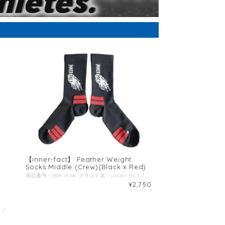
【inner-fact】 Feather Weight
Socks Middle (Crew)(Black x Red)
商品番号：094-mbk ブランド名：inner-fact / インナーファクト / 商品名：フェザーウェイトソックス ミドル(クルー) BK 商品説明：? 非常に軽く薄さを保ちつつ適度なクッショニングが得られる 高いフィット感でスピードレースでの靴下のヨレ、ズレを軽減 Size: S(22-24cm) M(25-27cm) L(28-30cm) Color：Black x Red＊第2画像以降の画像は別のカラーの商品を使用している場合があります。 こちらの商品のカラーは第1画像のカラーとなります。 素材：ナイロン66% ポリエステル26% ポリウレタン8% レングス（長さ）：ミドル丈には足首部分にロゴマークを入れました。（＊今後変更する可能性もございます。） 生地厚み：ミドル丈はふくらはぎ下までくる長めの長さです。細か いメッシュ加工を施しているため厚さは感じにくく足首 のスレや汚れの防止になります。また、非常にずり落ち にくい編み方をしています。 特徴：赤ライン部以外にも、つま先部分 とかかと部分にはパイル編みをラ イン状に入れて若干の厚みを出す 事で磨耗しやすい部分を保護して います。また適度なクッショニン グ効果も得られます。 その他特徴1：つま先部分をライン状にパイル編みを しています。 その他特徴2：それ以外の部分は薄手の作りにする事 で、軽さとドライ感、熱の放出を得ら れます。 軽量：ミドル丈も同様にMサイズ換算で片足 わずか約16gという軽さ。 サイズプリント：履き口裏部分にサイズを明記しまし た。ご家族で複数サイズ所有している 場合も洗濯時に一目でサイズが確認で きます。
¥2,750
商品番号：094-tmdo 商品名：足袋型 ミドル丈 ソックス (ライトグレー) ブランド名：Inner-Fact / インナーファクト 生産国：日本 原材料：ラミー(苧麻)、ナイロン、ポリウレタン、ポリエステル ◆商品説明：高いドライ感(吸湿速乾性)と耐久性を備えた五本指ソックス。 種繊維にラミー(苧麻)と言われる麻の繊維を採用。 ラミーは天然繊維の中で最も耐久性が高く、高いドライ感を兼ね備えており、潤質時に耐久性を増す特徴を持っているため、シューズ内で汗を吸収する靴下には最適な素材です。 また、野外で行う競技の中でもトレイルランやアドベンチャーレース、ウルトラランなど天候や環境によって濡れる可能性が高いシチュエーションの競技には最適な素材だと考えます。 滑り止めやコンプレッションなどの機能性をあえて排除し、競技者の足へのトラブルやストレスを如何に軽減することが出来るかに注力した、シンプルな靴下です。 ◆ポイント１ 足首部分の折り返しの凹凸を外側に持ってくることで、肌に当たる面はフラットに加工 ウルトラランやトレイルラン、アドベンチャーレースでは走行距離が数百キロという大会も珍しくなく、競技時間も複数日にまたがる場合も多々あるため、長時間履いても食い込みや擦過傷を軽減する為に折り返しの凹凸を外側に配置。 ◆ポイント２ 足指を意識した靴下を使いたいが、五本指は履きにくい、時間がかかるという方にオススメなのが足袋型タイプです。 トライアスロンのスイムからランへのトランジットも、五本指を履くよりは履きやすいためタイムロス予防にも繋がります。 ◆ポイント3 シューズに干渉しない丈の長さ 丈が短すぎると足とシューズが干渉しスレの原因になったり、くるぶしと靴下の間に隙間ができ小石がが入ってしまう事も。 くるぶしが隠れ、長すぎない長さにする事でストレスを感じにくくなります。 ◆ポイント4 サイズ識別ライン ご家族やチーム単位で洗濯を行った際に、サイズが把握出来るように足首の内側にサイズ識別ラインを入れております。 赤：S(22-24cm) 黄色：M(25-27cm) 青：L(28-30cm) ◆ポイント5 パッケージのこだわり ジップタイプでしっかり密封出来るので、替えの靴下としてパッケージのままバックパックなどに入れていても汗や突然の雨などでも中身が濡れません。 また、山地図や貴重品、補給食などを入れての二次仕様にもオススメです。