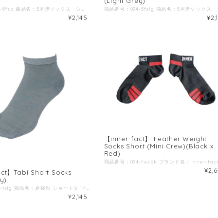
(Light Grey)
商品番号：094-5fsb 商品名：5本指ソックス ショート(くるぶし丈) ブラック ブランド名：Inner-Fact / インナーファクト 生産国：日本 原材料：ラミー(苧麻)、ナイロン、ポリウレタン、ポリエステル ◆商品説明：高いドライ感(吸湿速乾性)と耐久性を備えた五本指ソックス。 種繊維にラミー(苧麻)と言われる麻の繊維を採用。 ラミーは天然繊維の中で最も耐久性が高く、高いドライ感を兼ね備えており、潤質時に耐久性を増す特徴を持っているため、シューズ内で汗を吸収する靴下には最適な素材です。 また、野外で行う競技の中でもトレイルランやアドベンチャーレース、ウルトラランなど天候や環境によって濡れる可能性が高いシチュエーションの競技には最適な素材だと考えます。 滑り止めやコンプレッションなどの機能性をあえて排除し、競技者の足へのトラブルやストレスを如何に軽減することが出来るかに注力した、シンプルな靴下です。 ◆ポイント１ 足首部分の折り返しの凹凸を外側に持ってくることで、肌に当たる面はフラットに加工 ウルトラランやトレイルラン、アドベンチャーレースでは走行距離が数百キロという大会も珍しくなく、競技時間も複数日にまたがる場合も多々あるため、長時間履いても食い込みや擦過傷を軽減する為に折り返しの凹凸を外側に配置。 ◆ポイント２ 足指のフィット感にこだわった長さ 足指部分の生地が短かいと指先部分にテンションがかかるため、破れやすくなったり足指が引っ張られ浮指の原因になり体幹が損なわれる場合もあります。 また、足指の股の部分までしっかり生地が届かないと隙間に表面張力で汗や水が溜まることがあり、シワになりやすくスレやマメなどのトラブルの原因になることもあります。 ◆ポイント3 シューズに干渉しない丈の長さ 丈が短すぎると足とシューズが干渉しスレの原因になったり、くるぶしと靴下の間に隙間ができ小石がが入ってしまう事も。 くるぶしが隠れ、長すぎない長さにする事でストレスを感じにくくなります。 ◆ポイント4 サイズ識別ライン ご家族やチーム単位で洗濯を行った際に、サイズが把握出来るように足首の内側にサイズ識別ラインを入れております。 赤：S(22-24cm) 黄色：M(25-27cm) 青：L(28-30cm) ◆ポイント5 パッケージのこだわり ジップタイプでしっかり密封出来るので、替えの靴下としてパッケージのままバックパックなどに入れていても汗や突然の雨などでも中身が濡れません。 また、山地図や貴重品、補給食などを入れての二次仕様にもオススメです。
¥2,145
¥2,
【inner-fact】 Feather Weight
Socks Short (Mini Crew)(Black x
Red)
¥2,
ct】Tabi Short Socks
y)
商品番号：094-tslg 商品名：足袋型 ショート丈 ソックス (ライトグレー) ブランド名：Inner-Fact / インナーファクト 生産国：日本 原材料：ラミー(苧麻)、ナイロン、ポリウレタン、ポリエステル ◆商品説明：高いドライ感(吸湿速乾性)と耐久性を備えた五本指ソックス。 種繊維にラミー(苧麻)と言われる麻の繊維を採用。 ラミーは天然繊維の中で最も耐久性が高く、高いドライ感を兼ね備えており、潤質時に耐久性を増す特徴を持っているため、シューズ内で汗を吸収する靴下には最適な素材です。 また、野外で行う競技の中でもトレイルランやアドベンチャーレース、ウルトラランなど天候や環境によって濡れる可能性が高いシチュエーションの競技には最適な素材だと考えます。 滑り止めやコンプレッションなどの機能性をあえて排除し、競技者の足へのトラブルやストレスを如何に軽減することが出来るかに注力した、シンプルな靴下です。 ◆ポイント１ 足首部分の折り返しの凹凸を外側に持ってくることで、肌に当たる面はフラットに加工 ウルトラランやトレイルラン、アドベンチャーレースでは走行距離が数百キロという大会も珍しくなく、競技時間も複数日にまたがる場合も多々あるため、長時間履いても食い込みや擦過傷を軽減する為に折り返しの凹凸を外側に配置。 ◆ポイント２ 足指を意識した靴下を使いたいが、五本指は履きにくい、時間がかかるという方にオススメなのが足袋型タイプです。 トライアスロンのスイムからランへのトランジットも、五本指を履くよりは履きやすいためタイムロス予防にも繋がります。 ◆ポイント3 シューズに干渉しない丈の長さ 丈が短すぎると足とシューズが干渉しスレの原因になったり、くるぶしと靴下の間に隙間ができ小石がが入ってしまう事も。 くるぶしが隠れ、長すぎない長さにする事でストレスを感じにくくなります。 ◆ポイント4 サイズ識別ライン ご家族やチーム単位で洗濯を行った際に、サイズが把握出来るように足首の内側にサイズ識別ラインを入れております。 赤：S(22-24cm) 黄色：M(25-27cm) 青：L(28-30cm) ◆ポイント5 パッケージのこだわり ジップタイプでしっかり密封出来るので、替えの靴下としてパッケージのままバックパックなどに入れていても汗や突然の雨などでも中身が濡れません。 また、山地図や貴重品、補給食などを入れての二次仕様にもオススメです。
¥2,145