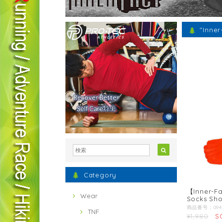
"Inn
Category
【Inner-Fa
Wear
Socks Sho
TNF
¥1,980
S