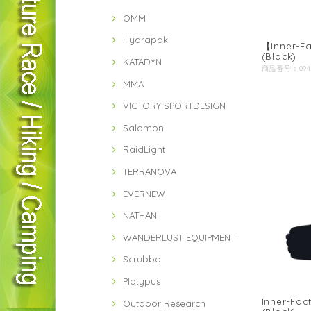
OMM
Hydrapak
【Inner-Fa
(Black)
KATADYN
MMA
VICTORY SPORTDESIGN
Salomon
RaidLight
TERRANOVA
EVERNEW
NATHAN
WANDERLUST EQUIPMENT
Scrubba
Platypus
Inner-Fac
Outdoor Research