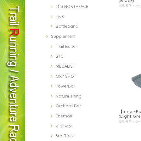
(Black)
The NORTHFACE
inv8
Bottleband
Supplement
Trail Butter
STC
MEDALIST
OXY SHOT
PowerBar
Nature Thing
Orchard Bar
【Inner-Fa
Enemoti
(Light Gre
イデマン
3rd Rock