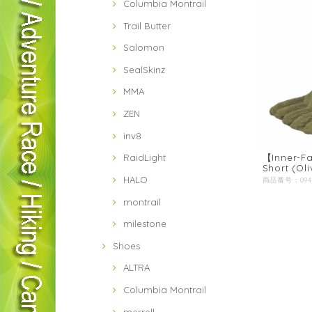
Columbia Montrail
Trail Butter
Salomon
SealSkinz
MMA
ZEN
inv8
【Inner-Fa
RaidLight
Short (O
HALO
montrail
milestone
Shoes
ALTRA
Columbia Montrail
merrell