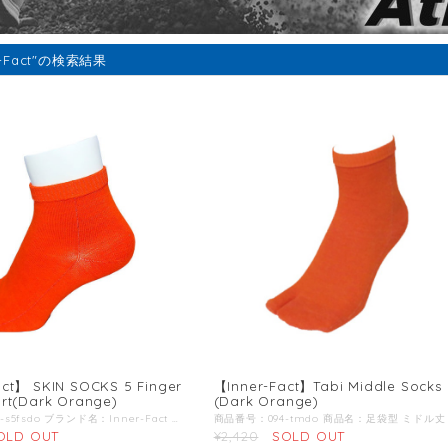
er-Fact"の検索結果
ct】 SKIN SOCKS 5 Finger
【Inner-Fact】Tabi Middle Socks
rt(Dark Orange)
(Dark Orange)
商品番号：094-s5fsdo ブランド名：Inner-Fact / インナーファクト / 商品名：SKIN SOCKS 五本指 ショート丈 商品説明：インナーファクトは雨、水たまり、滝汗、朝露や夜露、どぼんをしたとき、足元が濡れる要因が多いシチュエーションでも安心のドライ感を提供。長時間の縦走やトレイルラン、ウルトララン、沢登り、ハードな環境下でも信頼できる耐久性を実現。細かい部分にも配慮し、着用者にストレスを与えないモノづくり、妥協せず改善を続けていくモノづくり。再利用可能なパッケージにする事でゴミを減らす。 Color：Dark Orange ドライ感-DRY：靴下の主繊維に使用しているラミー（麻）は天然繊維の中で最もドライ感（吸湿速乾性）と耐久性に優れた素材。足元が濡れやすく長時間移動するシチュエーションにおいてドライ感は最も重要な部分。靴下の生地自体も比較的薄めの為、水分の保水率が少なく「濡れた感じがしない」ストレスフリーな靴下。靴下が濡れることで摩擦係数も高くなり足のダメージやトラブルの大きな要因に。約80%を天然繊維であるラミーを使用している為、環境にも優しくアウトドアアクティビティにおいての自然環境配備にも考慮した一足。 耐久性-TOUGH：ドライ感だけでなく耐久性の高さも誇るラミー（麻）はアウトドアアクティビティにおいてハードな使用にも耐えうる耐久性を実現。ウールや化学繊維の様な厚みを持たせる事なく耐久性を実現可能な為、より足裏感覚を敏感に捉える事が出来る。消臭効果も高い為、長時間の工程において少ない着替えで済み、より身軽にフィールドへ足を進める事が可能に。＜br＞ 平均して一足で、1,000km オーバーの歩行走行距離でも穴があかないとのフィードバックも多数。 靴下は消耗品ではなく、一つの重要な「ギア」として提案。ただし SKIN SOCKS はこの半分の耐久性。 情熱-PASSION：長時間行動し続けると、脚がむくみちょっとしたストレスが体力を削り、トラブルになる事も。靴下を作る際には網目が出ないホールガーメント機を使用し、更に足首部分の折り返しをあえて外側に配置する事で肌に触れる内側の面をフラットに。凹凸がない事でスレも抑制出来、長時間着用した際の脚への生地の食い込みも解決。刺繍によるロゴマークすら排除する事でわずか数グラムを削る前準備の精神性すら大事にする靴下。 パッケージ：アウトドアアクティビティにおいて雨や汗などで荷物が濡れてしまう事はよくある事。貴重品や小物、濡れては困る物をまとめて収納可能。パッケージ右側側面がジップロックの様に密封可能で水の侵入を防ぐ。たかがパッケージを再利用可能にする事でゴミ削減に繋げる。 丈の長さ：ショート-くるぶし- くるぶし上の丈でシューズに履き口が足首に干渉しない。シューズを履いた際に2cm前後靴下の色が見える長さ。 指型-FINGER TYPE：5 FINGER -五本指- 最もドライ感を感じやすい五本指タイプ。指の長さもしっかり長めで窮屈感を感じさせない長さ。 薄さ-THINNESS：SKIN SOCKS -極薄- 圧倒的なドライ感と素足感覚を誇る極薄タイプ。しなやかさと柔らかさは極上の履き心地。 原材料：ラミー(苧麻)、ナイロン、ポリウレタン、ポリエステル
OLD OUT
¥2,420
SOLD OUT