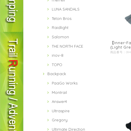
LUNA SANDALS
Teton Bros.
Raidlight
Salomon
【Inner-Fa
THE NORTH FACE
(Light Gre
inov-8
TOPO
Backpack
PaaGo Works
Montrail
Answer4
Ultraspire
Gregory
Ultimate Direction