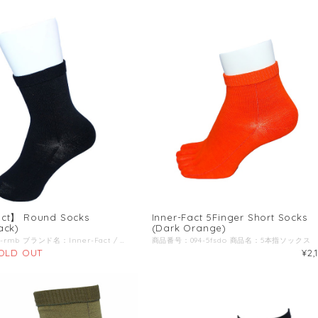
act】 Round Socks
Inner-Fact 5Finger Short Socks
ack)
(Dark Orange)
商品番号：094-rmb ブランド名：Inner-Fact / インナーファクト / 商品名：ラウンド ミドル丈 商品説明：インナーファクトは雨、水たまり、滝汗、朝露や夜露、どぼんをしたとき、足元が濡れる要因が多いシチュエーションでも安心のドライ感を提供。長時間の縦走やトレイルラン、ウルトララン、沢登り、ハードな環境下でも信頼できる耐久性を実現。細かい部分にも配慮し、着用者にストレスを与えないモノづくり、妥協せず改善を続けていくモノづくり。再利用可能なパッケージにする事でゴミを減らす。 Color：Black ドライ感-DRY：靴下の主繊維に使用しているラミー（麻）は天然繊維の中で最もドライ感（吸湿速乾性）と耐久性に優れた素材。足元が濡れやすく長時間移動するシチュエーションにおいてドライ感は最も重要な部分。靴下の生地自体も比較的薄めの為、水分の保水率が少なく「濡れた感じがしない」ストレスフリーな靴下。靴下が濡れることで摩擦係数も高くなり足のダメージやトラブルの大きな要因に。約80%を天然繊維であるラミーを使用している為、環境にも優しくアウトドアアクティビティにおいての自然環境配備にも考慮した一足。 耐久性-TOUGH：ドライ感だけでなく耐久性の高さも誇るラミー（麻）はアウトドアアクティビティにおいてハードな使用にも耐えうる耐久性を実現。ウールや化学繊維の様な厚みを持たせる事なく耐久性を実現可能な為、より足裏感覚を敏感に捉える事が出来る。消臭効果も高い為、長時間の工程において少ない着替えで済み、より身軽にフィールドへ足を進める事が可能に。＜br＞ 平均して一足で、1,000km オーバーの歩行走行距離でも穴があかないとのフィードバックも多数。 靴下は消耗品ではなく、一つの重要な「ギア」として提案。ただし SKIN SOCKS はこの半分の耐久性。 情熱-PASSION：長時間行動し続けると、脚がむくみちょっとしたストレスが体力を削り、トラブルになる事も。靴下を作る際には網目が出ないホールガーメント機を使用し、更に足首部分の折り返しをあえて外側に配置する事で肌に触れる内側の面をフラットに。凹凸がない事でスレも抑制出来、長時間着用した際の脚への生地の食い込みも解決。刺繍によるロゴマークすら排除する事でわずか数グラムを削る前準備の精神性すら大事にする靴下。 パッケージ：アウトドアアクティビティにおいて雨や汗などで荷物が濡れてしまう事はよくある事。貴重品や小物、濡れては困る物をまとめて収納可能。パッケージ右側側面がジップロックの様に密封可能で水の侵入を防ぐ。たかがパッケージを再利用可能にする事でゴミ削減に繋げる。 丈の長さ：ミドル-足首- ショート丈＋5cm程の長さで、足首の隙間が生まれにくく小石の侵入を防ぐ。タイツと靴下の隙間日焼け予防にもちょうど良い長さ。 指型-FINGER TYPE：ROUND型-ラウンド型- 履きやすさを追求したラウンドタイプ。足が濡れている状態でも素早く着脱可能 薄さ-THINNESS：NORMAL -ノーマル- 耐久性の高さと厚過ぎない適度な薄さが安定の安定感。薄過ぎずシューズサイズが変わらず使える一足。 原材料：ラミー(苧麻)、ナイロン、ポリウレタン、ポリエステル
OLD OUT
¥2,