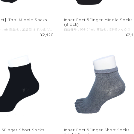
ct】Tabi Middle Socks
Inner-Fact 5Finger Middle Socks
(Black)
商品番号：094-tmb 商品名：足袋型 ミドル丈 ソックス (ブラック) ブランド名：Inner-Fact / インナーファクト 生産国：日本 原材料：ラミー(苧麻)、ナイロン、ポリウレタン、ポリエステル ◆商品説明：高いドライ感(吸湿速乾性)と耐久性を備えた五本指ソックス。 種繊維にラミー(苧麻)と言われる麻の繊維を採用。 ラミーは天然繊維の中で最も耐久性が高く、高いドライ感を兼ね備えており、潤質時に耐久性を増す特徴を持っているため、シューズ内で汗を吸収する靴下には最適な素材です。 また、野外で行う競技の中でもトレイルランやアドベンチャーレース、ウルトラランなど天候や環境によって濡れる可能性が高いシチュエーションの競技には最適な素材だと考えます。 滑り止めやコンプレッションなどの機能性をあえて排除し、競技者の足へのトラブルやストレスを如何に軽減することが出来るかに注力した、シンプルな靴下です。 ◆ポイント１ 足首部分の折り返しの凹凸を外側に持ってくることで、肌に当たる面はフラットに加工 ウルトラランやトレイルラン、アドベンチャーレースでは走行距離が数百キロという大会も珍しくなく、競技時間も複数日にまたがる場合も多々あるため、長時間履いても食い込みや擦過傷を軽減する為に折り返しの凹凸を外側に配置。 ◆ポイント２ 足指を意識した靴下を使いたいが、五本指は履きにくい、時間がかかるという方にオススメなのが足袋型タイプです。 トライアスロンのスイムからランへのトランジットも、五本指を履くよりは履きやすいためタイムロス予防にも繋がります。 ◆ポイント3 シューズに干渉しない丈の長さ 丈が短すぎると足とシューズが干渉しスレの原因になったり、くるぶしと靴下の間に隙間ができ小石がが入ってしまう事も。 くるぶしが隠れ、長すぎない長さにする事でストレスを感じにくくなります。 ◆ポイント4 サイズ識別ライン ご家族やチーム単位で洗濯を行った際に、サイズが把握出来るように足首の内側にサイズ識別ラインを入れております。 赤：S(22-24cm) 黄色：M(25-27cm) 青：L(28-30cm) ◆ポイント5 パッケージのこだわり ジップタイプでしっかり密封出来るので、替えの靴下としてパッケージのままバックパックなどに入れていても汗や突然の雨などでも中身が濡れません。 また、山地図や貴重品、補給食などを入れての二次仕様にもオススメです。
¥2,420
¥2,
t 5Finger Short Socks
Inner-Fact 5Finger Short Socks