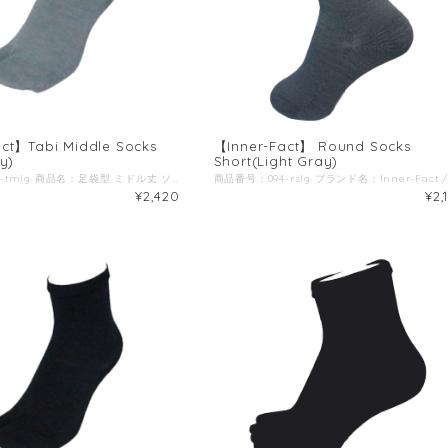
ct】Tabi Middle Socks
【Inner-Fact】 Round Socks
y)
Short(Light Gray)
商品番号：094-tmlg 商品名：足袋型 ミドル丈 ソックス (ライトグレー) ブランド名：Inner-Fact / インナーファクト 生産国：日本 原材料：ラミー(苧麻)、ナイロン、ポリウレタン、ポリエステル ◆商品説明：高いドライ感(吸湿速乾性)と耐久性を備えた五本指ソックス。 種繊維にラミー(苧麻)と言われる麻の繊維を採用。 ラミーは天然繊維の中で最も耐久性が高く、高いドライ感を兼ね備えており、潤質時に耐久性を増す特徴を持っているため、シューズ内で汗を吸収する靴下には最適な素材です。 また、野外で行う競技の中でもトレイルランやアドベンチャーレース、ウルトラランなど天候や環境によって濡れる可能性が高いシチュエーションの競技には最適な素材だと考えます。 滑り止めやコンプレッションなどの機能性をあえて排除し、競技者の足へのトラブルやストレスを如何に軽減することが出来るかに注力した、シンプルな靴下です。 ◆ポイント１ 足首部分の折り返しの凹凸を外側に持ってくることで、肌に当たる面はフラットに加工 ウルトラランやトレイルラン、アドベンチャーレースでは走行距離が数百キロという大会も珍しくなく、競技時間も複数日にまたがる場合も多々あるため、長時間履いても食い込みや擦過傷を軽減する為に折り返しの凹凸を外側に配置。 ◆ポイント２ 足指を意識した靴下を使いたいが、五本指は履きにくい、時間がかかるという方にオススメなのが足袋型タイプです。 トライアスロンのスイムからランへのトランジットも、五本指を履くよりは履きやすいためタイムロス予防にも繋がります。 ◆ポイント3 シューズに干渉しない丈の長さ 丈が短すぎると足とシューズが干渉しスレの原因になったり、くるぶしと靴下の間に隙間ができ小石がが入ってしまう事も。 くるぶしが隠れ、長すぎない長さにする事でストレスを感じにくくなります。 ◆ポイント4 サイズ識別ライン ご家族やチーム単位で洗濯を行った際に、サイズが把握出来るように足首の内側にサイズ識別ラインを入れております。 赤：S(22-24cm) 黄色：M(25-27cm) 青：L(28-30cm) ◆ポイント5 パッケージのこだわり ジップタイプでしっかり密封出来るので、替えの靴下としてパッケージのままバックパックなどに入れていても汗や突然の雨などでも中身が濡れません。 また、山地図や貴重品、補給食などを入れての二次仕様にもオススメです。
¥2,420
¥2,