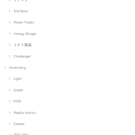
3rd Rock
Power Foods
Honey Stinger
ミナト製薬
Challenger
Accessory
Light
Goodr
MSR
PaaGo Works
Cooker
PRO-TEC