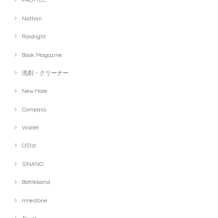
Nathan
Raidlight
Book Magazine
洗剤・クリーナー
New Hale
Compass
Wallet
OS1st
SINANO
Bottleband
milestone