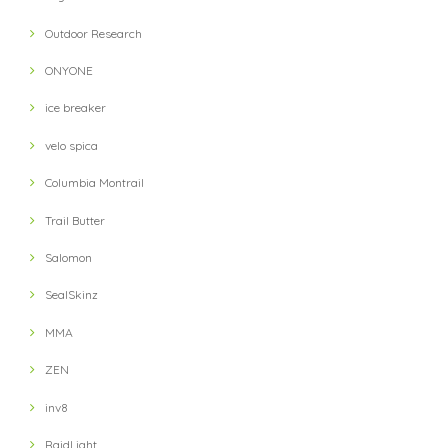
【milestone】 MSC-010-gry Cap(Gray)
Outdoor Research
2021/10/12
ONYONE
対応が遅い
ice breaker
velo spica
【petzl】 IKO 350 Headlight(Black)
Columbia Montrail
2021/10/03
Trail Butter
Salomon
【velo spica】 Pig Snout Camp Caps(HUNT)
2021/10/02
SealSkinz
MMA
【Answer4】 3Inch Short Pants (Grey)
ZEN
XS
2021/09/13
inv8
RaidLight