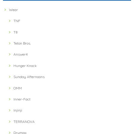
ミスしたにもかかわらず、とても暖かいお言葉に感謝いた
します。 フェザーウェイトの軽さとドライ感、実感いただ
Wear
けたでしょうか？ 引き続きよろしくお願いします。
TNF
T8
【ULTRA LUNCH】 Bivouac Ration Hotter than Curry
2021/11/13
Teton Bros.
Answer4
【ULTRA LUNCH】 The Pod Ultra Lunch Original(Black)
2021/11/13
Hunger Knock
Sunday Afternoons
【ULTRA LUNCH】 Bivouac Ration Japanese Risotto
OMM
2021/11/13
Inner-Fact
Injinji
【ULTRA LUNCH】 Bivouac Ration Porcini Cr?me
2021/11/13
TERRANOVA
Drymax