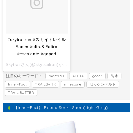
#skytrailrun #スカイトレイル
#omm #ultra8 #altra
#escalante #gopod
Skytrailさん(@skytrailrun)がシェアした投稿 -
2017 11月 1 6:
注目のキーワード：
montrail
ALTRA
goodr
防水
Inner-Fact
TRAILBANK
milestone
ゼッケンベルト
TRAIL BUTTER
【Inner-Fact】 Round Socks Short(Light Gray)