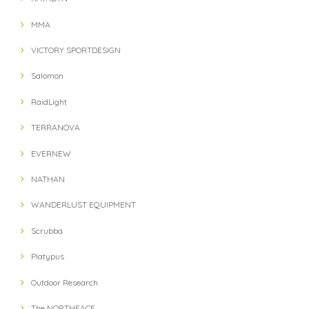
MMA
VICTORY SPORTDESIGN
Salomon
RaidLight
TERRANOVA
EVERNEW
NATHAN
WANDERLUST EQUIPMENT
Scrubba
Platypus
Outdoor Research
The NORTHFACE