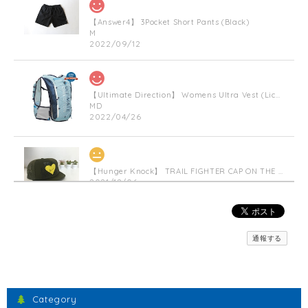
【Answer4】 3Pocket Short Pants (Black)
M
2022/09/12
【Ultimate Direction】 Womens Ultra Vest (Lichen) (グリーン)
MD
2022/04/26
【Hunger Knock】 TRAIL FIGHTER CAP ON THE HEART(Militarygreen)
2021/12/06
【inner-fact】 Feather Weight Socks Middle (Crew)(Black x Red)
通報する
S
2021/11/23
間違えた物が送られてきましたが、素早い対応で素晴らしかったです。
Category