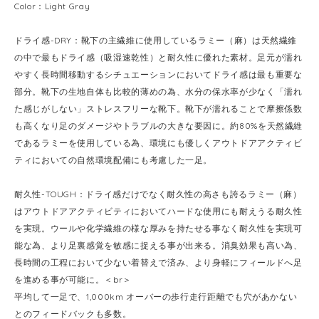
Color：Light Gray
ドライ感-DRY：靴下の主繊維に使用しているラミー（麻）は天然繊維
の中で最もドライ感（吸湿速乾性）と耐久性に優れた素材。足元が濡れ
やすく長時間移動するシチュエーションにおいてドライ感は最も重要な
部分。靴下の生地自体も比較的薄めの為、水分の保水率が少なく「濡れ
た感じがしない」ストレスフリーな靴下。靴下が濡れることで摩擦係数
も高くなり足のダメージやトラブルの大きな要因に。約80%を天然繊維
であるラミーを使用している為、環境にも優しくアウトドアアクティビ
ティにおいての自然環境配備にも考慮した一足。
耐久性-TOUGH：ドライ感だけでなく耐久性の高さも誇るラミー（麻）
はアウトドアアクティビティにおいてハードな使用にも耐えうる耐久性
を実現。ウールや化学繊維の様な厚みを持たせる事なく耐久性を実現可
能な為、より足裏感覚を敏感に捉える事が出来る。消臭効果も高い為、
長時間の工程において少ない着替えで済み、より身軽にフィールドへ足
を進める事が可能に。＜br＞
平均して一足で、1,000km オーバーの歩行走行距離でも穴があかない
とのフィードバックも多数。