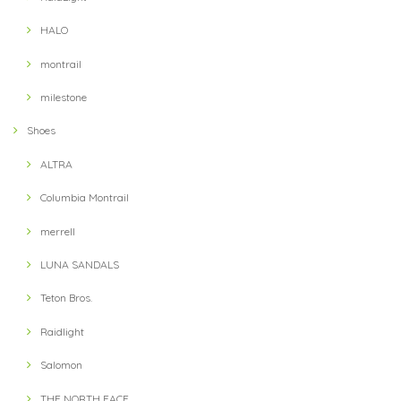
【Ultimate Direction】 Womens Ultra Vest (Lichen) (グリーン)
HALO
MD
2021/09/13
montrail
milestone
【Hunger Knock】 LOST CAP(Black / Khaki)
Shoes
2021/09/11
ALTRA
Columbia Montrail
【Hunger Knock】 LOST CAP(Navy / Blue)
2021/09/11
merrell
LUNA SANDALS
Teton Bros.
【teton bros】 MS Wind River Hoody BLU (Blue)
S
Raidlight
2021/08/14
Salomon
THE NORTH FACE