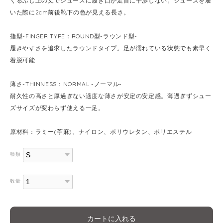
くるぶし上の丈でシューズに履き口が足首に干渉しない。シューズを履
いた際に2cm前後靴下の色が見える長さ。
指型-FINGER TYPE：ROUND型-ラウンド型-
履きやすさを追求したラウンドタイプ。足が濡れている状態でも素早く
着脱可能
薄さ-THINNESS：NORMAL -ノーマル-
耐久性の高さと厚過ぎない適度な薄さが安定の安定感。薄過ぎずシュー
ズサイズが変わらず使える一足。
原材料：ラミー(苧麻)、ナイロン、ポリウレタン、ポリエステル
種類
数量
カートに入れる