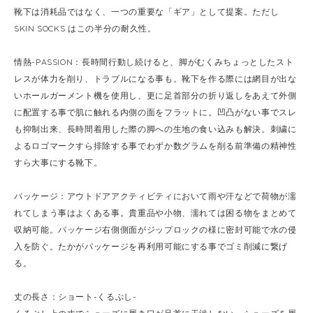
靴下は消耗品ではなく、一つの重要な「ギア」として提案。ただし
SKIN SOCKS はこの半分の耐久性。
情熱-PASSION：長時間行動し続けると、脚がむくみちょっとしたスト
レスが体力を削り、トラブルになる事も。靴下を作る際には網目が出な
いホールガーメント機を使用し、更に足首部分の折り返しをあえて外側
に配置する事で肌に触れる内側の面をフラットに。凹凸がない事でスレ
も抑制出来、長時間着用した際の脚への生地の食い込みも解決。刺繍に
よるロゴマークすら排除する事でわずか数グラムを削る前準備の精神性
すら大事にする靴下。
パッケージ：アウトドアアクティビティにおいて雨や汗などで荷物が濡
れてしまう事はよくある事。貴重品や小物、濡れては困る物をまとめて
収納可能。パッケージ右側側面がジップロックの様に密封可能で水の侵
入を防ぐ。たかがパッケージを再利用可能にする事でゴミ削減に繋げ
る。
丈の長さ：ショート-くるぶし-