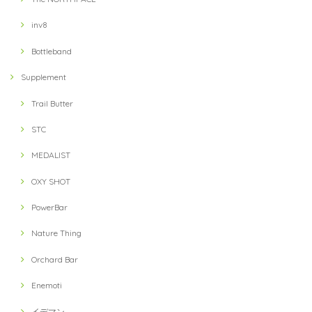
inv8
Bottleband
Supplement
Trail Butter
STC
MEDALIST
OXY SHOT
PowerBar
Nature Thing
Orchard Bar
Enemoti
イデマン