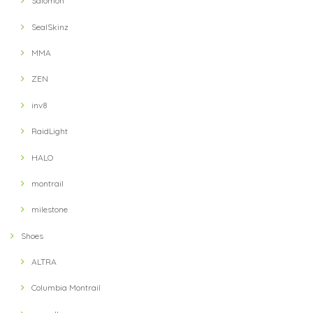
Salomon
【velo spica】 Pig Snout Camp Caps(HUNT)
2021/10/02
SealSkinz
MMA
【Answer4】 3Inch Short Pants (Grey)
ZEN
XS
2021/09/13
inv8
RaidLight
【Ultimate Direction】 Womens Ultra Vest (Lichen) (グリーン)
HALO
MD
2021/09/13
montrail
milestone
【Hunger Knock】 LOST CAP(Black / Khaki)
Shoes
2021/09/11
ALTRA
Columbia Montrail
【Hunger Knock】 LOST CAP(Navy / Blue)