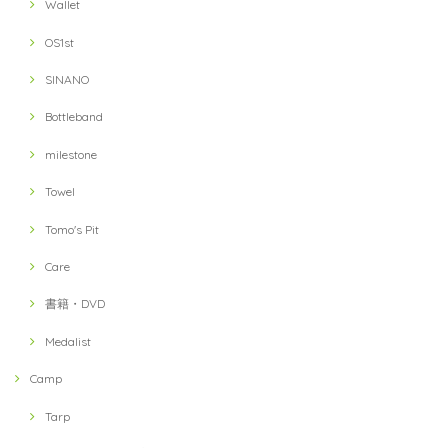
Wallet
OS1st
SINANO
Bottleband
milestone
Towel
Tomo's Pit
Care
書籍・DVD
Medalist
Camp
Tarp