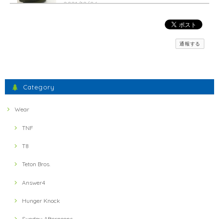
2021/12/06
【inner-fact】 Feather Weight Socks Middle (Crew)(Black x Red)
通報する
S
2021/11/23
間違えた物が送られてきましたが、素早い対応で素晴らしかったです。
Category
ミスしたにもかかわらず、とても暖かいお言葉に感謝いた
します。 フェザーウェイトの軽さとドライ感、実感いただ
Wear
けたでしょうか？ 引き続きよろしくお願いします。
TNF
T8
【ULTRA LUNCH】 Bivouac Ration Hotter than Curry
2021/11/13
Teton Bros.
Answer4
【ULTRA LUNCH】 The Pod Ultra Lunch Original(Black)
2021/11/13
Hunger Knock
Sunday Afternoons