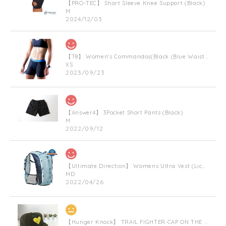
【PRO-TEC】 Short Sleeve Knee Support (Black)
M
2024/12/03
【T8】 Women's Commandos(Black (Blue Waist Bnad))
XS
2023/09/23
【Answer4】 3Pocket Short Pants (Black)
M
2022/09/12
【Ultimate Direction】 Womens Ultra Vest (Lichen) (グリーン)
MD
2022/04/26
【Hunger Knock】 TRAIL FIGHTER CAP ON THE HEART(Militarygreen)