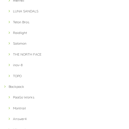
2021/09/11
merrell
LUNA SANDALS
Teton Bros.
【teton bros】 MS Wind River Hoody BLU (Blue)
S
Raidlight
2021/08/14
Salomon
THE NORTH FACE
【Teton Bros】 ELV1000 5in Hybrid Short(Blue)
M
inov-8
2021/08/10
TOPO
Backpack
【milestone】 MSC-013-blk Cap(Black)
2021/07/31
PaaGo Works
Montrail
Answer4