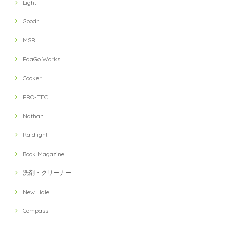
Light
Goodr
MSR
PaaGo Works
Cooker
PRO-TEC
Nathan
Raidlight
Book Magazine
洗剤・クリーナー
New Hale
Compass