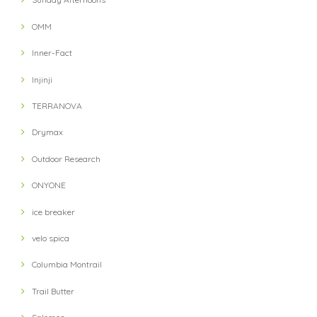
【ULTRA LUNCH】 Bivouac Ration Japanese Risotto
OMM
2021/11/13
Inner-Fact
Injinji
【ULTRA LUNCH】 Bivouac Ration Porcini Cr?me
2021/11/13
TERRANOVA
Drymax
【milestone】 MSC-010-gry Cap(Gray)
Outdoor Research
2021/10/12
ONYONE
対応が遅い
ice breaker
velo spica
【petzl】 IKO 350 Headlight(Black)
Columbia Montrail
2021/10/03
Trail Butter