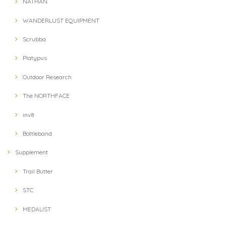
NATHAN
WANDERLUST EQUIPMENT
Scrubba
Platypus
Outdoor Research
The NORTHFACE
inv8
Bottleband
Supplement
Trail Butter
STC
MEDALIST