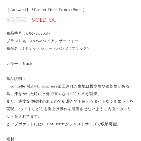
【Answer4】 3Pocket Short Pants (Black)
¥9,790
SOLD OUT
商品番号：086-3pspblk
ブランド名：Answer4 / アンサーフォー
商品名：3ポケットショートパンツ (ブラック)
カラー：Black
商品説明：
schoeller社のNanosphere加工された生地は撥水性や速乾性がある
為、汗をかいた時に水分で重くなりづらいのが特徴。
また、適度な伸縮性のあるので街履きでも使えるタイトなシルエットを
実現。?タイトながらも腿上げ動作を阻害させないように内側のみスリ
ットを入れてます。
ヒップポケットにはPurist Bottleがジャストサイズで収納可能。
素材：