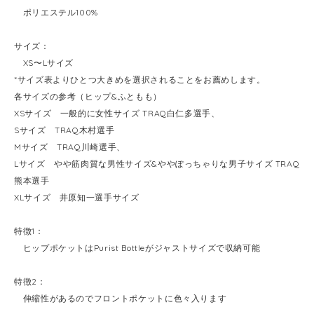
ポリエステル100%
サイズ：
XS〜Lサイズ
*サイズ表よりひとつ大きめを選択されることをお薦めします。
各サイズの参考（ヒップ&ふともも）
XSサイズ 一般的に女性サイズ TRAQ白仁多選手、
Sサイズ TRAQ木村選手
Mサイズ TRAQ川崎選手、
Lサイズ やや筋肉質な男性サイズ&ややぽっちゃりな男子サイズ TRAQ
熊本選手
XLサイズ 井原知一選手サイズ
特徴1：
ヒップポケットはPurist Bottleがジャストサイズで収納可能
特徴2：
伸縮性があるのでフロントポケットに色々入ります