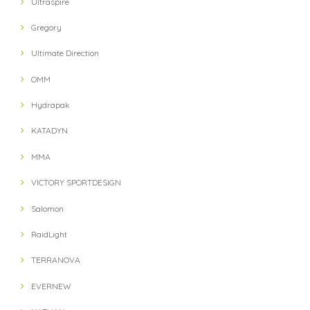
Ultraspire
Gregory
Ultimate Direction
OMM
Hydrapak
KATADYN
MMA
VICTORY SPORTDESIGN
Salomon
RaidLight
TERRANOVA
EVERNEW