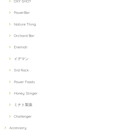
OXY SHOT
PowerBar
Nature Thing
Orchard Bar
Enemoti
イデマン
3rd Rock
Power Foods
Honey Stinger
ミナト製薬
Challenger
Accessory