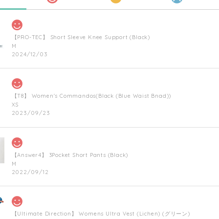
【PRO-TEC】 Short Sleeve Knee Support (Black)
M
2024/12/03
【T8】 Women's Commandos(Black (Blue Waist Bnad))
XS
2023/09/23
【Answer4】 3Pocket Short Pants (Black)
M
2022/09/12
【Ultimate Direction】 Womens Ultra Vest (Lichen) (グリーン)