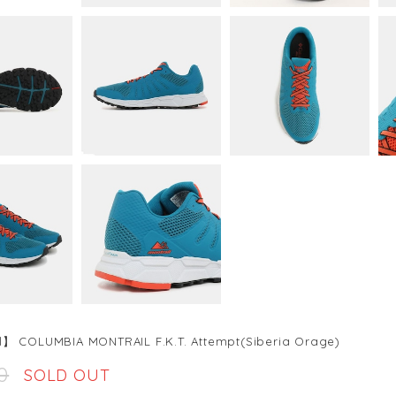
】 COLUMBIA MONTRAIL F.K.T. Attempt(Siberia Orage)
0
SOLD OUT