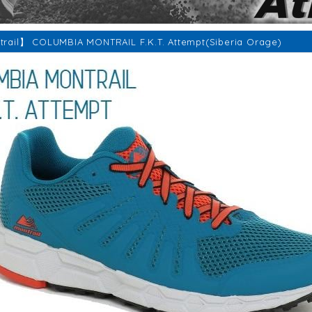
rail】 COLUMBIA MONTRAIL F.K.T. Attempt(Siberia Orage)