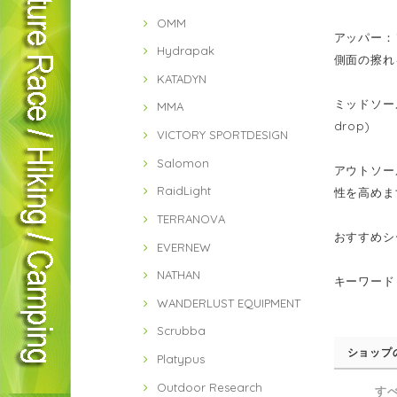
OMM
アッパー：
Hydrapak
側面の擦れ
KATADYN
ミッドソー
MMA
drop)
VICTORY SPORTDESIGN
Salomon
アウトソー
RaidLight
性を高めま
TERRANOVA
おすすめシ
EVERNEW
NATHAN
キーワード
WANDERLUST EQUIPMENT
Scrubba
ショップ
Platypus
Outdoor Research
す