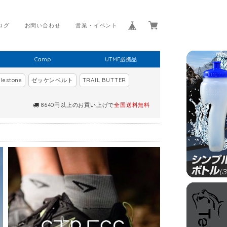
ログ
お問い合わせ
営業・イベント
Camp
UTMF必携品
lestone
ゼッケンベルト
TRAIL BUTTER
8640円以上のお買い上げで
全国送料無料