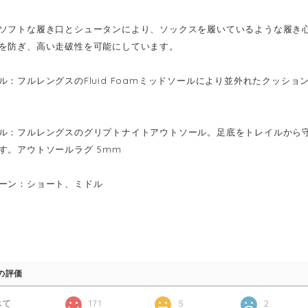
ソフトな履き口とシュータンにより、ソックスを履いているような履き
を防ぎ、高い走破性を可能にしています。
ル：フルレングスのFluid Foamミッドソールにより並外れたクッショ
ル：フルレングスのグリプトナイトアウトソール。足底をトレイルから
す。アウトソールラグ 5mm
ーン：ショート、ミドル
の評価
べて
171
5
2