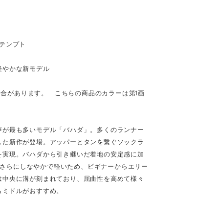
アテンプト
軽やかな新モデル
いる場合があります。 こちらの商品のカラーは第1画
声が最も多いモデル「バハダ」。多くのランナー
した新作が登場。アッパーとタンを繋ぐソックラ
を実現。バハダから引き継いだ着地の安定感に加
りもさらにしなやかで軽いため、ビギナーからエリー
は中央に溝が刻まれており、屈曲性を高めて様々
らミドルがおすすめ。