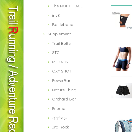
The NORTHFACE
inv8
Bottleband
Supplement
Trail Butter
STC
MEDALIST
OXY SHOT
PowerBar
Nature Thing
Orchard Bar
Enemoti
イデマン
3rd Rock