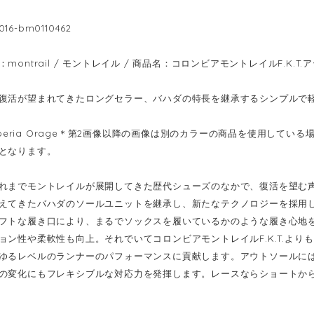
6-bm0110462
montrail / モントレイル / 商品名：コロンビアモントレイルF.K.T.
復活が望まれてきたロングセラー、バハダの特長を継承するシンプルで
：Siberia Orage＊第2画像以降の画像は別のカラーの商品を使用して
となります。
れまでモントレイルが展開してきた歴代シューズのなかで、復活を望む
えてきたバハダのソールユニットを継承し、新たなテクノロジーを採用
フトな履き口により、まるでソックスを履いているかのような履き心地
ョン性や柔軟性も向上。それでいてコロンビアモントレイルF.K.T.よ
ゆるレベルのランナーのパフォーマンスに貢献します。アウトソールに
の変化にもフレキシブルな対応力を発揮します。レースならショートか