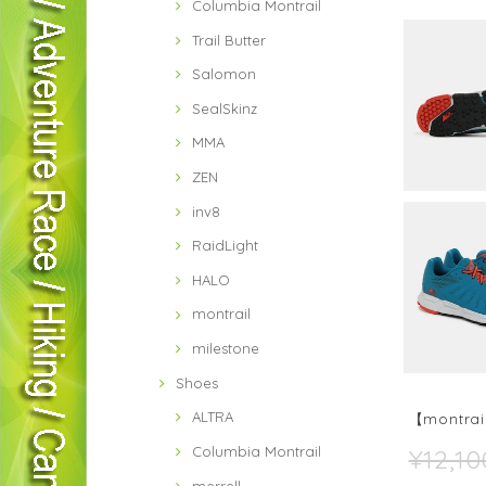
Columbia Montrail
Trail Butter
Salomon
SealSkinz
MMA
ZEN
inv8
RaidLight
HALO
montrail
milestone
Shoes
ALTRA
【montrail
¥12,10
Columbia Montrail
merrell