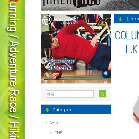
【mont
Category
Wear
TNF