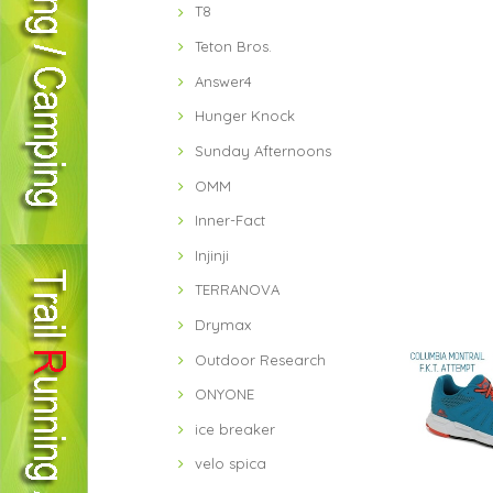
T8
Teton Bros.
Answer4
Hunger Knock
Sunday Afternoons
OMM
Inner-Fact
Injinji
TERRANOVA
Drymax
Outdoor Research
ONYONE
ice breaker
velo spica