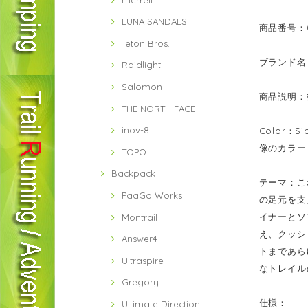
LUNA SANDALS
商品番号：01
Teton Bros.
ブランド名：
Raidlight
Salomon
商品説明：
THE NORTH FACE
inov-8
Color
像のカラー
TOPO
Backpack
テーマ：こ
PaaGo Works
の足元を支
イナーとソ
Montrail
え、クッシ
Answer4
トまであら
Ultraspire
なトレイル
Gregory
仕様：
Ultimate Direction