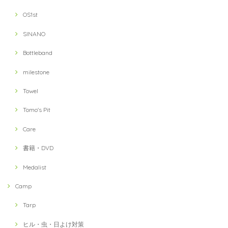
OS1st
SINANO
Bottleband
milestone
Towel
Tomo's Pit
Care
書籍・DVD
Medalist
Camp
Tarp
ヒル・虫・日よけ対策