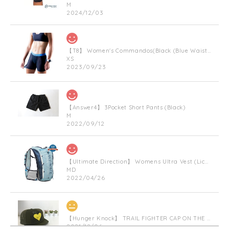
M
2024/12/03
【T8】 Women's Commandos(Black (Blue Waist Bnad))
XS
2023/09/23
【Answer4】 3Pocket Short Pants (Black)
M
2022/09/12
【Ultimate Direction】 Womens Ultra Vest (Lichen) (グリーン)
MD
2022/04/26
【Hunger Knock】 TRAIL FIGHTER CAP ON THE HEART(Militarygreen)
2021/12/06