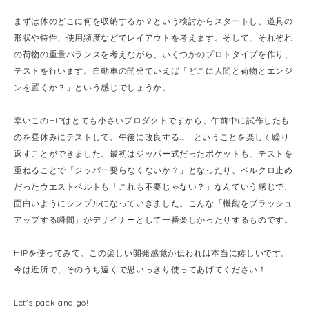
まずは体のどこに何を収納するか？という検討からスタートし、道具の
形状や特性、使用頻度などでレイアウトを考えます。そして、それぞれ
の荷物の重量バランスを考えながら、いくつかのプロトタイプを作り、
テストを行います。自動車の開発でいえば「どこに人間と荷物とエンジ
ンを置くか？」という感じでしょうか。
幸いこのHIPはとても小さいプロダクトですから、午前中に試作したも
のを昼休みにテストして、午後に改良する... ということを楽しく繰り
返すことができました。最初はジッパー式だったポケットも、テストを
重ねることで「ジッパー要らなくないか？」となったり、ベルクロ止め
だったウエストベルトも「これも不要じゃない？」なんていう感じで、
面白いようにシンプルになっていきました。こんな「機能をブラッシュ
アップする瞬間」がデザイナーとして一番楽しかったりするものです。
HIPを使ってみて、この楽しい開発感覚が伝われば本当に嬉しいです。
今は近所で、そのうち遠くで思いっきり使ってあげてください！
Let's pack and go!