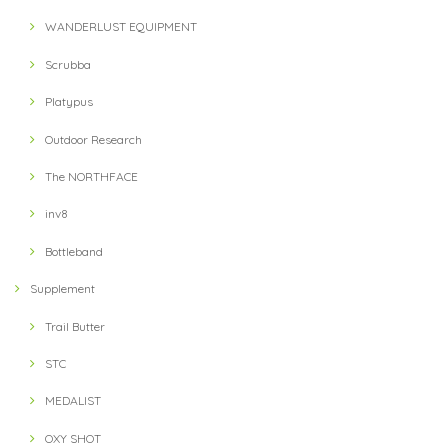
WANDERLUST EQUIPMENT
Scrubba
Platypus
Outdoor Research
The NORTHFACE
inv8
Bottleband
Supplement
Trail Butter
STC
MEDALIST
OXY SHOT