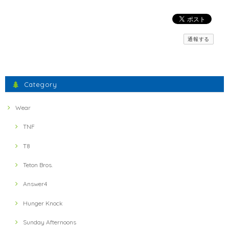
【inner-fact】 Feather Weight Socks Middle (Crew)(Black x Red)
通報する
S
2021/11/23
間違えた物が送られてきましたが、素早い対応で素晴らしかったです。
Category
ミスしたにもかかわらず、とても暖かいお言葉に感謝いた
します。 フェザーウェイトの軽さとドライ感、実感いただ
Wear
けたでしょうか？ 引き続きよろしくお願いします。
TNF
T8
【ULTRA LUNCH】 Bivouac Ration Hotter than Curry
2021/11/13
Teton Bros.
Answer4
【ULTRA LUNCH】 The Pod Ultra Lunch Original(Black)
2021/11/13
Hunger Knock
Sunday Afternoons