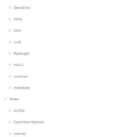
2021/10/02
SealSkinz
MMA
【Answer4】 3Inch Short Pants (Grey)
ZEN
XS
2021/09/13
inv8
RaidLight
【Ultimate Direction】 Womens Ultra Vest (Lichen) (グリーン)
HALO
MD
2021/09/13
montrail
milestone
【Hunger Knock】 LOST CAP(Black / Khaki)
Shoes
2021/09/11
ALTRA
Columbia Montrail
【Hunger Knock】 LOST CAP(Navy / Blue)
2021/09/11
merrell