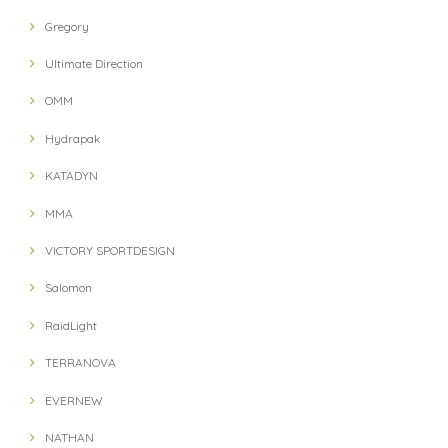
Gregory
Ultimate Direction
OMM
Hydrapak
KATADYN
MMA
VICTORY SPORTDESIGN
Salomon
RaidLight
TERRANOVA
EVERNEW
NATHAN