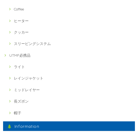
Coffee
ヒーター
クッカー
スリーピングシステム
UTMF必携品
ライト
レインジャケット
ミッドレイヤー
長ズボン
帽子
Information