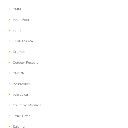
【ULTRA LUNCH】 Bivouac Ration Japanese Risotto
OMM
2021/11/13
Inner-Fact
Injinji
【ULTRA LUNCH】 Bivouac Ration Porcini Cr?me
2021/11/13
TERRANOVA
Drymax
【milestone】 MSC-010-gry Cap(Gray)
Outdoor Research
2021/10/12
ONYONE
対応が遅い
ice breaker
velo spica
【petzl】 IKO 350 Headlight(Black)
Columbia Montrail
2021/10/03
Trail Butter
Salomon