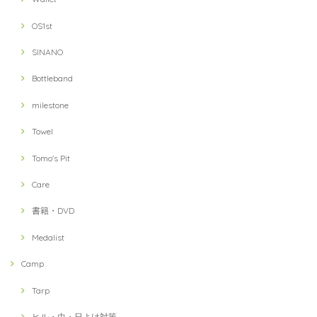
OS1st
SINANO
Bottleband
milestone
Towel
Tomo's Pit
Care
書籍・DVD
Medalist
Camp
Tarp
ヒル・虫・日よけ対策