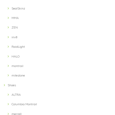
【velo spica】 Pig Snout Camp Caps(HUNT)
2021/10/02
SealSkinz
MMA
【Answer4】 3Inch Short Pants (Grey)
ZEN
XS
2021/09/13
inv8
RaidLight
【Ultimate Direction】 Womens Ultra Vest (Lichen) (グリーン)
HALO
MD
2021/09/13
montrail
milestone
【Hunger Knock】 LOST CAP(Black / Khaki)
Shoes
2021/09/11
ALTRA
Columbia Montrail
【Hunger Knock】 LOST CAP(Navy / Blue)
2021/09/11
merrell