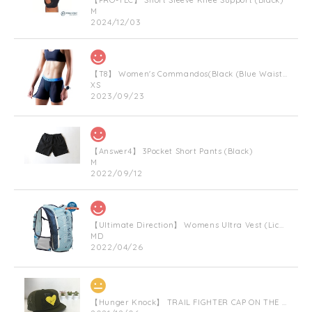
M
2024/12/03
【T8】 Women's Commandos(Black (Blue Waist Bnad))
XS
2023/09/23
【Answer4】 3Pocket Short Pants (Black)
M
2022/09/12
【Ultimate Direction】 Womens Ultra Vest (Lichen) (グリーン)
MD
2022/04/26
【Hunger Knock】 TRAIL FIGHTER CAP ON THE HEART(Militarygreen)