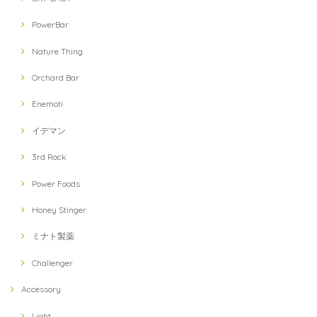
PowerBar
Nature Thing
Orchard Bar
Enemoti
イデマン
3rd Rock
Power Foods
Honey Stinger
ミナト製薬
Challenger
Accessory
Light