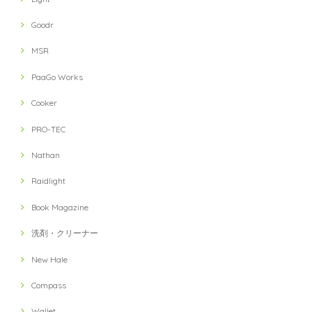
Goodr
MSR
PaaGo Works
Cooker
PRO-TEC
Nathan
Raidlight
Book Magazine
洗剤・クリーナー
New Hale
Compass
Wallet