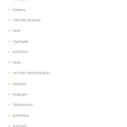
Gregory
Ultimate Direction
OMM
Hydrapak
KATADYN
MMA
VICTORY SPORTDESIGN
Salomon
RaidLight
TERRANOVA
EVERNEW
NATHAN