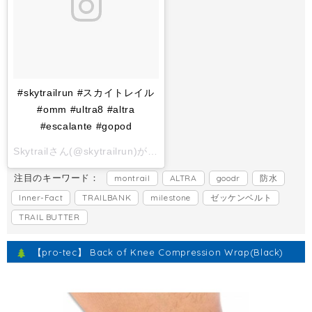
#skytrailrun #スカイトレイル
#omm #ultra8 #altra
#escalante #gopod
Skytrailさん(@skytrailrun)がシェアした投稿 -
2017 11月 1 6:
注目のキーワード：
montrail
ALTRA
goodr
防水
Inner-Fact
TRAILBANK
milestone
ゼッケンベルト
TRAIL BUTTER
【pro-tec】 Back of Knee Compression Wrap(Black)