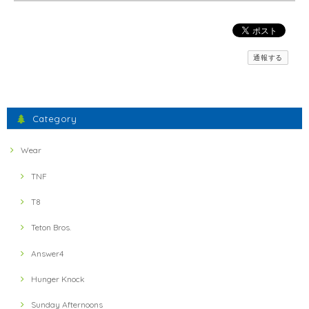
2021/12/06
【inner-fact】 Feather Weight Socks Middle (Crew)(Black x Red)
通報する
S
2021/11/23
間違えた物が送られてきましたが、素早い対応で素晴らしかったです。
Category
ミスしたにもかかわらず、とても暖かいお言葉に感謝いた
します。 フェザーウェイトの軽さとドライ感、実感いただ
Wear
けたでしょうか？ 引き続きよろしくお願いします。
TNF
T8
【ULTRA LUNCH】 Bivouac Ration Hotter than Curry
2021/11/13
Teton Bros.
Answer4
【ULTRA LUNCH】 The Pod Ultra Lunch Original(Black)
2021/11/13
Hunger Knock
Sunday Afternoons