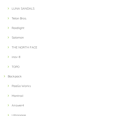
LUNA SANDALS
Teton Bros.
【teton bros】 MS Wind River Hoody BLU (Blue)
S
Raidlight
2021/08/14
Salomon
THE NORTH FACE
【Teton Bros】 ELV1000 5in Hybrid Short(Blue)
M
inov-8
2021/08/10
TOPO
Backpack
【milestone】 MSC-013-blk Cap(Black)
2021/07/31
PaaGo Works
Montrail
Answer4
Ultraspire