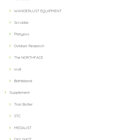
WANDERLUST EQUIPMENT
Scrubba
Platypus
Outdoor Research
The NORTHFACE
inv8
Bottleband
Supplement
Trail Butter
STC
MEDALIST
OXY SHOT