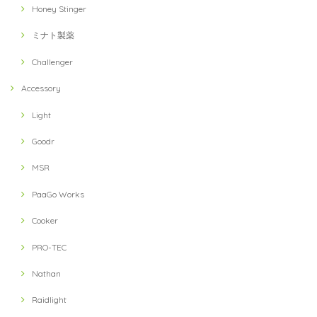
Honey Stinger
ミナト製薬
Challenger
Accessory
Light
Goodr
MSR
PaaGo Works
Cooker
PRO-TEC
Nathan
Raidlight