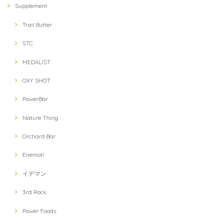
Supplement
Trail Butter
STC
MEDALIST
OXY SHOT
PowerBar
Nature Thing
Orchard Bar
Enemoti
イデマン
3rd Rock
Power Foods