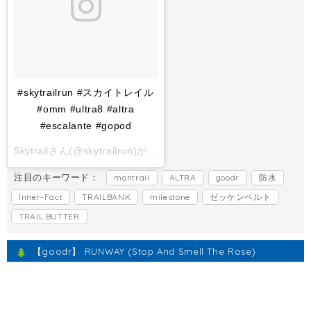
#skytrailrun #スカイトレイル
#omm #ultra8 #altra
#escalante #gopod
Skytrailさん(@skytrailrun)がシェアした投稿 -
2017 11月 1 6:
注目のキーワード：
montrail
ALTRA
goodr
防水
Inner-Fact
TRAILBANK
milestone
ゼッケンベルト
TRAIL BUTTER
【goodr】 RUNWAY (Stop And Smell The Rose)