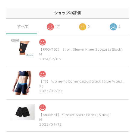
ショップの評価
すべて
171
5
2
【PRO-TEC】 Short Sleeve Knee Support (Black)
M
2024/12/03
【T8】 Women's Commandos(Black (Blue Waist Bnad))
XS
2023/09/23
【Answer4】 3Pocket Short Pants (Black)
M
2022/09/12