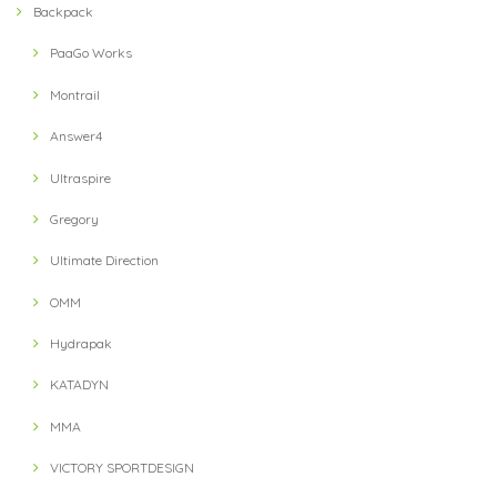
Backpack
【milestone】 MSC-013-blk Cap(Black)
2021/07/31
PaaGo Works
Montrail
Answer4
Ultraspire
Gregory
Ultimate Direction
OMM
Hydrapak
KATADYN
MMA
VICTORY SPORTDESIGN