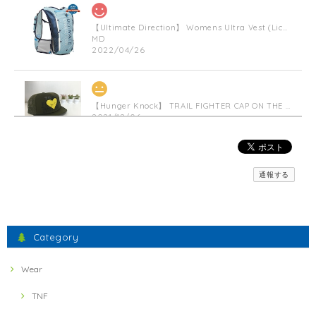
【Ultimate Direction】 Womens Ultra Vest (Lichen) (グリーン)
MD
2022/04/26
【Hunger Knock】 TRAIL FIGHTER CAP ON THE HEART(Militarygreen)
2021/12/06
【inner-fact】 Feather Weight Socks Middle (Crew)(Black x Red)
通報する
S
2021/11/23
間違えた物が送られてきましたが、素早い対応で素晴らしかったです。
Category
ミスしたにもかかわらず、とても暖かいお言葉に感謝いた
します。 フェザーウェイトの軽さとドライ感、実感いただ
Wear
けたでしょうか？ 引き続きよろしくお願いします。
TNF