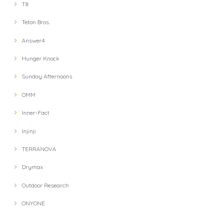
T8
【ULTRA LUNCH】 Bivouac Ration Hotter than Curry
2021/11/13
Teton Bros.
Answer4
【ULTRA LUNCH】 The Pod Ultra Lunch Original(Black)
2021/11/13
Hunger Knock
Sunday Afternoons
【ULTRA LUNCH】 Bivouac Ration Japanese Risotto
OMM
2021/11/13
Inner-Fact
Injinji
【ULTRA LUNCH】 Bivouac Ration Porcini Cr?me
2021/11/13
TERRANOVA
Drymax
【milestone】 MSC-010-gry Cap(Gray)
Outdoor Research
2021/10/12
ONYONE