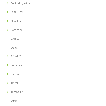
Book Magazine
洗剤・クリーナー
New Hale
Compass
Wallet
OS1st
SINANO
Bottleband
milestone
Towel
Tomo's Pit
Care