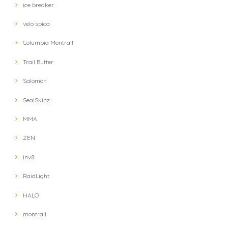
対応が遅い
ice breaker
velo spica
【petzl】 IKO 350 Headlight(Black)
Columbia Montrail
2021/10/03
Trail Butter
Salomon
【velo spica】 Pig Snout Camp Caps(HUNT)
2021/10/02
SealSkinz
MMA
【Answer4】 3Inch Short Pants (Grey)
ZEN
XS
2021/09/13
inv8
RaidLight
【Ultimate Direction】 Womens Ultra Vest (Lichen) (グリーン)
HALO
MD
2021/09/13
montrail