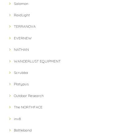
Salomon
RaidLight
TERRANOVA
EVERNEW
NATHAN
WANDERLUST EQUIPMENT
Scrubba
Platypus
Outdoor Research
The NORTHFACE
inv8
Bottleband