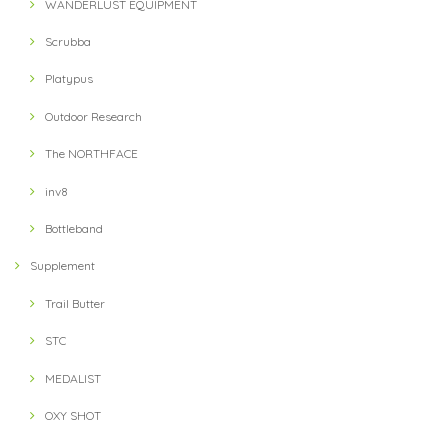
WANDERLUST EQUIPMENT
Scrubba
Platypus
Outdoor Research
The NORTHFACE
inv8
Bottleband
Supplement
Trail Butter
STC
MEDALIST
OXY SHOT