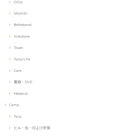
OS1st
SINANO
Bottleband
milestone
Towel
Tomo's Pit
Care
書籍・DVD
Medalist
Camp
Tarp
ヒル・虫・日よけ対策