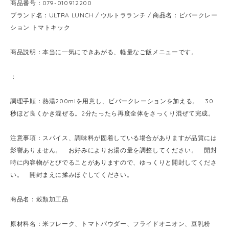
商品番号：079-010912200
ブランド名：ULTRA LUNCH / ウルトラランチ / 商品名：ビバークレー
ション トマトキック
商品説明：本当に一気にできあがる、軽量なご飯メニューです。
：
調理手順：熱湯200mlを用意し、ビバークレーションを加える。 30
秒ほど良くかき混ぜる。2分たったら再度全体をさっくり混ぜて完成。
注意事項：スパイス、調味料が固着している場合がありますが品質には
影響ありません。 お好みによりお湯の量を調整してください。 開封
時に内容物がとびでることがありますので、ゆっくりと開封してくださ
い。 開封まえに揉みほぐしてください。
商品名：穀類加工品
原材料名：米フレーク、トマトパウダー、フライドオニオン、豆乳粉