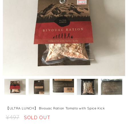
【ULTRA LUNCH】 Bivouac Ration Tomato with Spice Kick
¥497
SOLD OUT