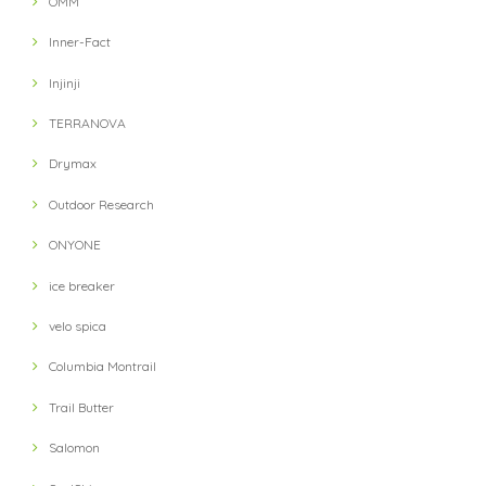
【ULTRA LUNCH】 Bivouac Ration Japanese Risotto
OMM
2021/11/13
Inner-Fact
Injinji
【ULTRA LUNCH】 Bivouac Ration Porcini Cr?me
2021/11/13
TERRANOVA
Drymax
【milestone】 MSC-010-gry Cap(Gray)
Outdoor Research
2021/10/12
ONYONE
対応が遅い
ice breaker
velo spica
【petzl】 IKO 350 Headlight(Black)
Columbia Montrail
2021/10/03
Trail Butter
Salomon
【velo spica】 Pig Snout Camp Caps(HUNT)
2021/10/02