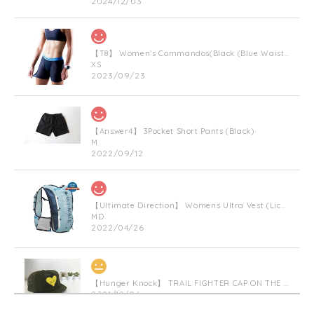
2024/12/03
【T8】 Women's Commandos(Black (Blue Waist Bnad))
XS
2023/09/23
【Answer4】 3Pocket Short Pants (Black)
M
2022/09/12
【Ultimate Direction】 Womens Ultra Vest (Lichen) (グリーン)
MD
2022/04/26
【Hunger Knock】 TRAIL FIGHTER CAP ON THE HEART(Militarygreen)
2021/12/06