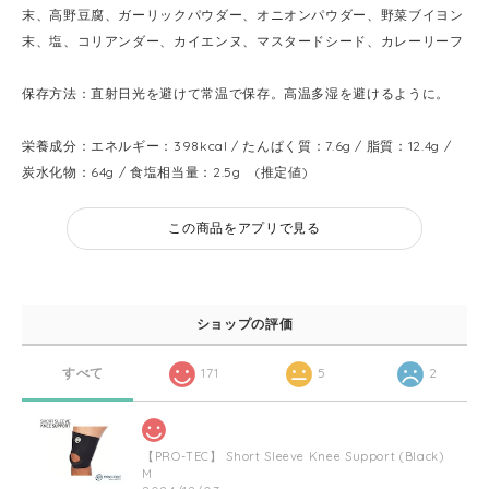
末、高野豆腐、ガーリックパウダー、オニオンパウダー、野菜ブイヨン
末、塩、コリアンダー、カイエンヌ、マスタードシード、カレーリーフ
保存方法：直射日光を避けて常温で保存。高温多湿を避けるように。
栄養成分：エネルギー：398kcal / たんぱく質：7.6g / 脂質：12.4g /
炭水化物：64g / 食塩相当量：2.5g (推定値)
この商品をアプリで見る
ショップの評価
すべて
171
5
2
【PRO-TEC】 Short Sleeve Knee Support (Black)
M