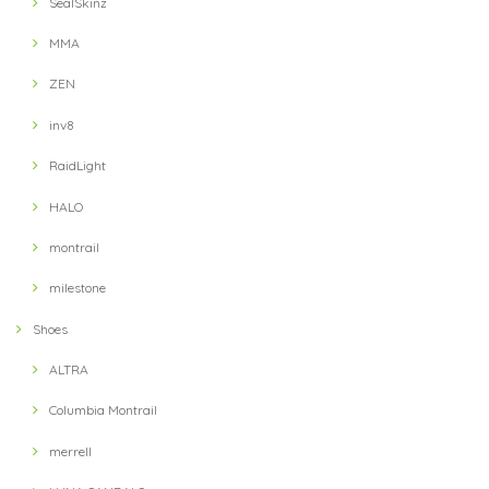
SealSkinz
MMA
【Answer4】 3Inch Short Pants (Grey)
ZEN
XS
2021/09/13
inv8
RaidLight
【Ultimate Direction】 Womens Ultra Vest (Lichen) (グリーン)
HALO
MD
2021/09/13
montrail
milestone
【Hunger Knock】 LOST CAP(Black / Khaki)
Shoes
2021/09/11
ALTRA
Columbia Montrail
【Hunger Knock】 LOST CAP(Navy / Blue)
2021/09/11
merrell