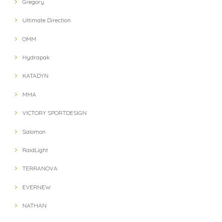
Gregory
Ultimate Direction
OMM
Hydrapak
KATADYN
MMA
VICTORY SPORTDESIGN
Salomon
RaidLight
TERRANOVA
EVERNEW
NATHAN