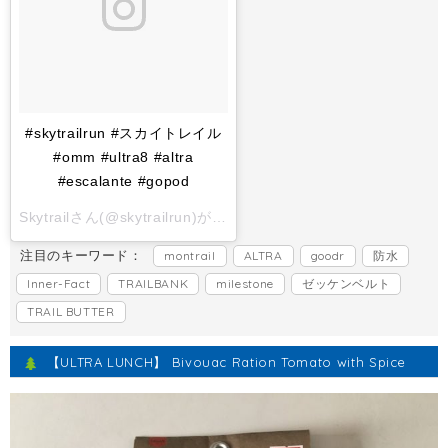
#skytrailrun #スカイトレイル
#omm #ultra8 #altra
#escalante #gopod
Skytrailさん(@skytrailrun)がシェアした投稿 -
2017 11月 1 6:
注目のキーワード：
montrail
ALTRA
goodr
防水
Inner-Fact
TRAILBANK
milestone
ゼッケンベルト
TRAIL BUTTER
【ULTRA LUNCH】 Bivouac Ration Tomato with Spice
Kick