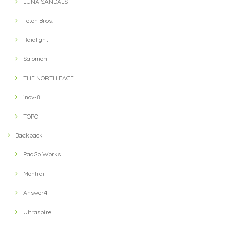
LUNA SANDALS
Teton Bros.
【teton bros】 MS Wind River Hoody BLU (Blue)
S
Raidlight
2021/08/14
Salomon
THE NORTH FACE
【Teton Bros】 ELV1000 5in Hybrid Short(Blue)
M
inov-8
2021/08/10
TOPO
Backpack
【milestone】 MSC-013-blk Cap(Black)
2021/07/31
PaaGo Works
Montrail
Answer4
Ultraspire