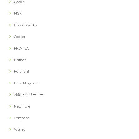
Goodr
MSR
PaaGo Works
Cooker
PRO-TEC
Nathan
Raidlight
Book Magazine
洗剤・クリーナー
New Hale
Compass
Wallet