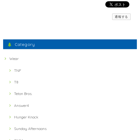
【inner-fact】 Feather Weight Socks Middle (Crew)(Black x Red)
通報する
S
2021/11/23
間違えた物が送られてきましたが、素早い対応で素晴らしかったです。
Category
ミスしたにもかかわらず、とても暖かいお言葉に感謝いた
します。 フェザーウェイトの軽さとドライ感、実感いただ
Wear
けたでしょうか？ 引き続きよろしくお願いします。
TNF
T8
【ULTRA LUNCH】 Bivouac Ration Hotter than Curry
2021/11/13
Teton Bros.
Answer4
【ULTRA LUNCH】 The Pod Ultra Lunch Original(Black)
2021/11/13
Hunger Knock
Sunday Afternoons