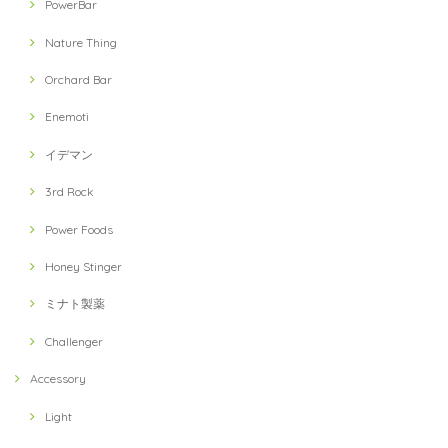
PowerBar
Nature Thing
Orchard Bar
Enemoti
イデマン
3rd Rock
Power Foods
Honey Stinger
ミナト製薬
Challenger
Accessory
Light