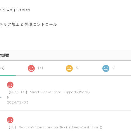
：4 way stretch
テリア加工 & 悪臭コントロール
の評価
べて
171
5
2
【PRO-TEC】 Short Sleeve Knee Support (Black)
M
2024/12/03
【T8】 Women's Commandos(Black (Blue Waist Bnad))