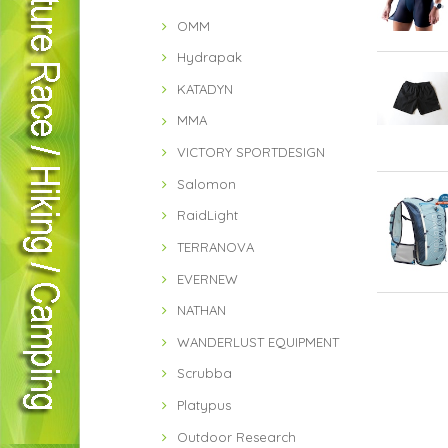
OMM
Hydrapak
KATADYN
MMA
VICTORY SPORTDESIGN
Salomon
RaidLight
TERRANOVA
EVERNEW
NATHAN
WANDERLUST EQUIPMENT
Scrubba
Platypus
Outdoor Research