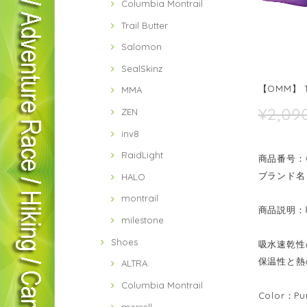
Columbia Montrail
Trail Butter
Salomon
SealSkinz
【OMM】 TR
MMA
¥2,09
ZEN
inv8
RaidLight
商品番号：04
ブランド名
HALO
montrail
商品説明：
milestone
Shoes
吸水速乾性
保温性と熱
ALTRA
Columbia Montrail
Color：Pu
merrell