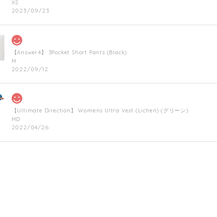
XS
2023/09/23
【Answer4】 3Pocket Short Pants (Black)
M
2022/09/12
【Ultimate Direction】 Womens Ultra Vest (Lichen) (グリーン)
MD
2022/04/26
【Hunger Knock】 TRAIL FIGHTER CAP ON THE HEART(Militarygreen)
2021/12/06