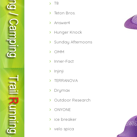
T8
Teton Bros.
Answer4
Hunger Knock
Sunday Afternoons
OMM
Inner-Fact
Injinji
TERRANOVA
Drymax
Outdoor Research
ONYONE
ice breaker
velo spica