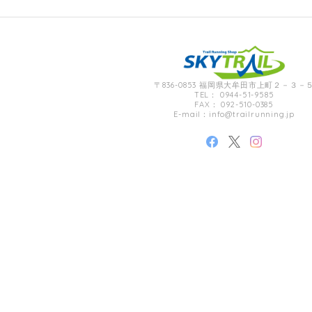
【inner-fact】 Feather Weight Socks Middle (Crew)(Black x Red)
S
2021/11/23
送られてきましたが、素早い対応で素晴らしかったです。
ミスしたにもかかわらず、とても暖かいお言葉に感謝いたします。 フェザーウ
〒836-0853 福岡県大牟田市上町２－３－
TEL： 0944-51-9585
引き続きよろしくお願いします。
FAX： 092-510-0385
E-mail：
info@trailrunning.jp
【ULTRA LUNCH】 Bivouac Ration Hotter than Curry
2021/11/13
【ULTRA LUNCH】 The Pod Ultra Lunch Original(Black)
2021/11/13
【ULTRA LUNCH】 Bivouac Ration Japanese Risotto
2021/11/13