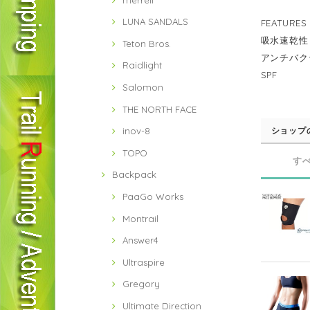
LUNA SANDALS
FEATURES
吸水速乾性
Teton Bros.
アンチバク
Raidlight
SPF
Salomon
THE NORTH FACE
ショップ
inov-8
TOPO
す
Backpack
PaaGo Works
Montrail
Answer4
Ultraspire
Gregory
Ultimate Direction