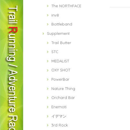
The NORTHFACE
inv8
間違えた物が
Bottleband
Supplement
Trail Butter
STC
MEDALIST
OXY SHOT
PowerBar
Nature Thing
Orchard Bar
Enemoti
イデマン
3rd Rock