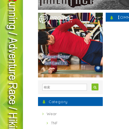
【OMM】
Category
Wear
TNF