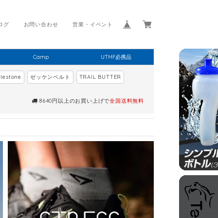
ログ
お問い合わせ
営業・イベント
Camp
UTMF必携品
lestone
ゼッケンベルト
TRAIL BUTTER
8640円以上のお買い上げで
全国送料無料