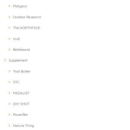
Platypus
Outdoor Research
The NORTHFACE
inv8
Bottleband
Supplement
Trail Butter
STC
MEDALIST
OXY SHOT
PowerBar
Nature Thing