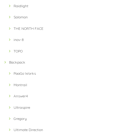
【teton bros】 MS Wind River Hoody BLU (Blue)
S
Raidlight
2021/08/14
Salomon
THE NORTH FACE
【Teton Bros】 ELV1000 5in Hybrid Short(Blue)
M
inov-8
2021/08/10
TOPO
Backpack
【milestone】 MSC-013-blk Cap(Black)
2021/07/31
PaaGo Works
Montrail
Answer4
Ultraspire
Gregory
Ultimate Direction