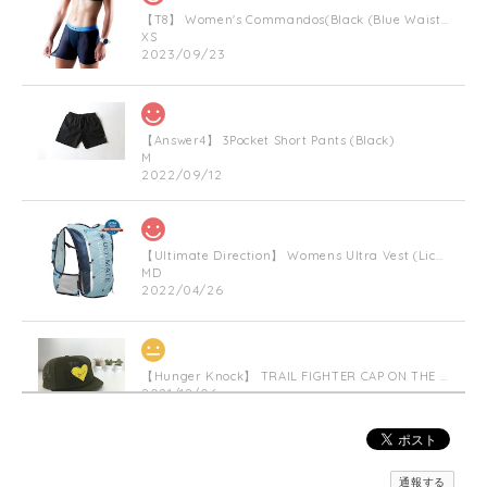
【T8】 Women's Commandos(Black (Blue Waist Bnad))
XS
2023/09/23
【Answer4】 3Pocket Short Pants (Black)
M
2022/09/12
【Ultimate Direction】 Womens Ultra Vest (Lichen) (グリーン)
MD
2022/04/26
【Hunger Knock】 TRAIL FIGHTER CAP ON THE HEART(Militarygreen)
2021/12/06
【inner-fact】 Feather Weight Socks Middle (Crew)(Black x Red)
通報する