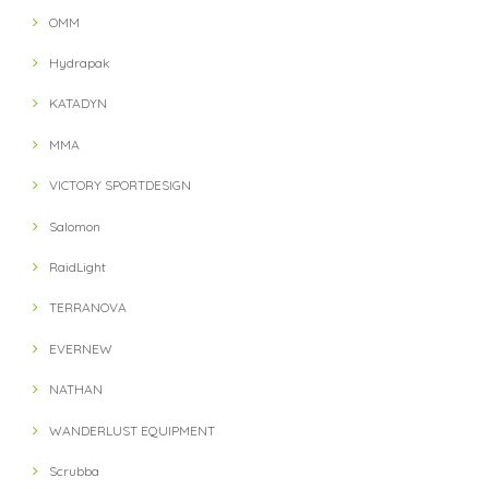
OMM
Hydrapak
KATADYN
MMA
VICTORY SPORTDESIGN
Salomon
RaidLight
TERRANOVA
EVERNEW
NATHAN
WANDERLUST EQUIPMENT
Scrubba