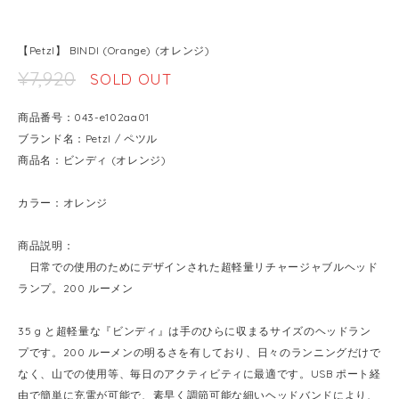
【Petzl】 BINDI (Orange) (オレンジ)
¥7,920
SOLD OUT
商品番号：043-e102aa01
ブランド名：Petzl / ペツル
商品名：ビンディ (オレンジ)
カラー：オレンジ
商品説明：
日常での使用のためにデザインされた超軽量リチャージャブルヘッド
ランプ。200 ルーメン
35 g と超軽量な『ビンディ』は手のひらに収まるサイズのヘッドラン
プです。200 ルーメンの明るさを有しており、日々のランニングだけで
なく、山での使用等、毎日のアクティビティに最適です。USB ポート経
由で簡単に充電が可能で、素早く調節可能な細いヘッドバンドにより、