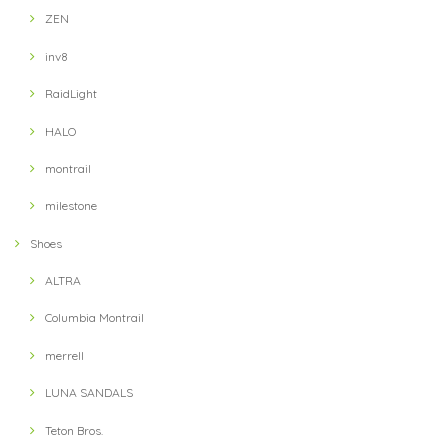
【Answer4】 3Inch Short Pants (Grey)
ZEN
XS
2021/09/13
inv8
RaidLight
【Ultimate Direction】 Womens Ultra Vest (Lichen) (グリーン)
HALO
MD
2021/09/13
montrail
milestone
【Hunger Knock】 LOST CAP(Black / Khaki)
Shoes
2021/09/11
ALTRA
Columbia Montrail
【Hunger Knock】 LOST CAP(Navy / Blue)
2021/09/11
merrell
LUNA SANDALS
Teton Bros.