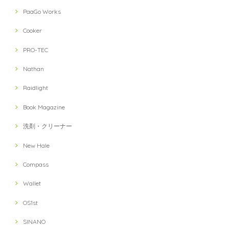
PaaGo Works
Cooker
PRO-TEC
Nathan
Raidlight
Book Magazine
洗剤・クリーナー
New Hale
Compass
Wallet
OS1st
SINANO