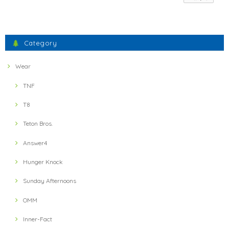
S
2021/11/23
間違えた物が送られてきましたが、素早い対応で素晴らしかったです。
Category
ミスしたにもかかわらず、とても暖かいお言葉に感謝いた
します。 フェザーウェイトの軽さとドライ感、実感いただ
Wear
けたでしょうか？ 引き続きよろしくお願いします。
TNF
T8
【ULTRA LUNCH】 Bivouac Ration Hotter than Curry
2021/11/13
Teton Bros.
Answer4
【ULTRA LUNCH】 The Pod Ultra Lunch Original(Black)
2021/11/13
Hunger Knock
Sunday Afternoons
【ULTRA LUNCH】 Bivouac Ration Japanese Risotto
OMM
2021/11/13
Inner-Fact