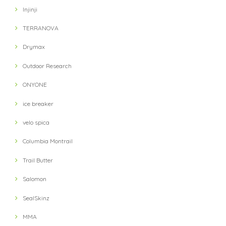
Injinji
【ULTRA LUNCH】 Bivouac Ration Porcini Cr?me
2021/11/13
TERRANOVA
Drymax
【milestone】 MSC-010-gry Cap(Gray)
Outdoor Research
2021/10/12
ONYONE
対応が遅い
ice breaker
velo spica
【petzl】 IKO 350 Headlight(Black)
Columbia Montrail
2021/10/03
Trail Butter
Salomon
【velo spica】 Pig Snout Camp Caps(HUNT)
2021/10/02
SealSkinz
MMA