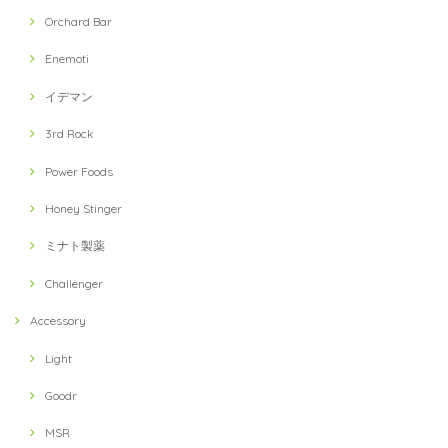
Orchard Bar
Enemoti
イデマン
3rd Rock
Power Foods
Honey Stinger
ミナト製薬
Challenger
Accessory
Light
Goodr
MSR