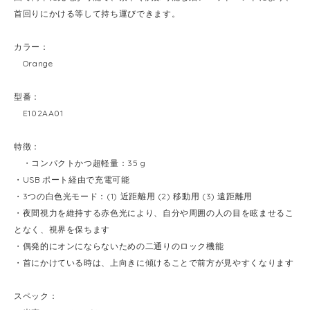
首回りにかける等して持ち運びできます。
カラー：
Orange
型番：
E102AA01
特徴：
・コンパクトかつ超軽量：35 g
・USB ポート経由で充電可能
・3つの白色光モード：(1) 近距離用 (2) 移動用 (3) 遠距離用
・夜間視力を維持する赤色光により、自分や周囲の人の目を眩ませるこ
となく、視界を保ちます
・偶発的にオンにならないための二通りのロック機能
・首にかけている時は、上向きに傾けることで前方が見やすくなります
スペック：