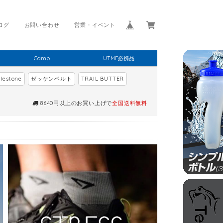
ログ
お問い合わせ
営業・イベント
Camp
UTMF必携品
lestone
ゼッケンベルト
TRAIL BUTTER
8640円以上のお買い上げで
全国送料無料