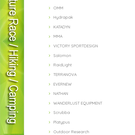
OMM
Hydrapak
KATADYN
MMA
VICTORY SPORTDESIGN
Salomon
RaidLight
TERRANOVA
EVERNEW
NATHAN
WANDERLUST EQUIPMENT
Scrubba
Platypus
Outdoor Research