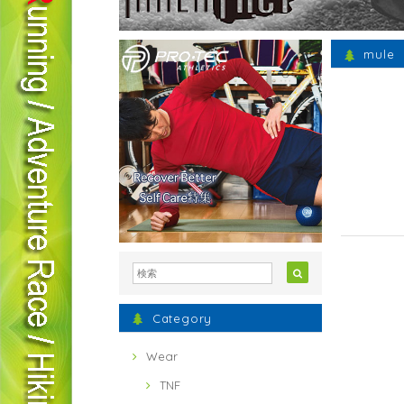
mule
Category
Wear
TNF