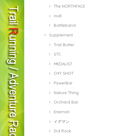
The NORTHFACE
inv8
Bottleband
Supplement
Trail Butter
STC
MEDALIST
OXY SHOT
PowerBar
Nature Thing
Orchard Bar
Enemoti
イデマン
3rd Rock