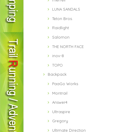
LUNA SANDALS
Teton Bros.
Raidlight
Salomon
THE NORTH FACE
inov-8
TOPO
Backpack
PaaGo Works
Montrail
Answer4
Ultraspire
Gregory
Ultimate Direction