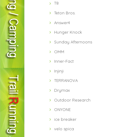
T8
Teton Bros.
Answer4
Hunger Knock
Sunday Afternoons
OMM
Inner-Fact
Injinji
TERRANOVA
Drymax
Outdoor Research
ONYONE
ice breaker
velo spica