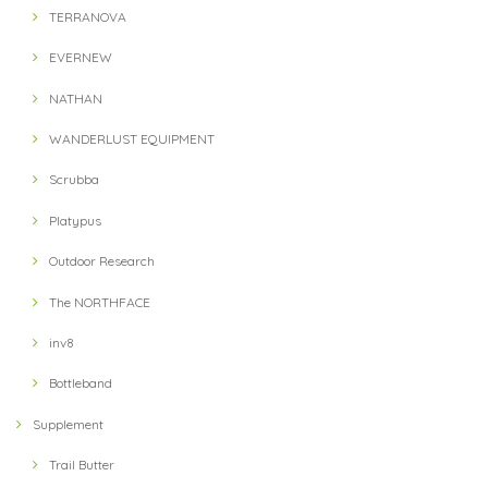
TERRANOVA
EVERNEW
NATHAN
WANDERLUST EQUIPMENT
Scrubba
Platypus
Outdoor Research
The NORTHFACE
inv8
Bottleband
Supplement
Trail Butter