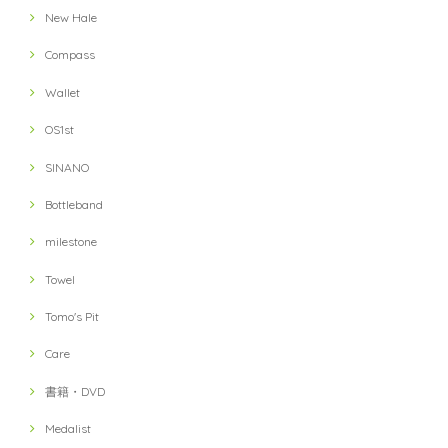
New Hale
Compass
Wallet
OS1st
SINANO
Bottleband
milestone
Towel
Tomo's Pit
Care
書籍・DVD
Medalist