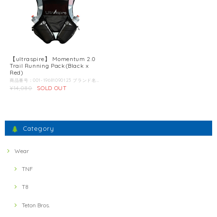
【ultraspire】 Momentum 2.0
Trail Running Pack(Black x
Red)
商品番号：001-19681090123 ブランド名：ultraspire / ウルトラスパイア / 商品名：モーメンタム 2.0 BR トレイルランニング リュック バックパック ザック 商品説明：これまでのバージョンでもアスリートの中でも有名だった、ボトル腰刺しタイプのザック。モーメンタム2.0でまたそのスタイルが進化しました。 ユニークなそのカーブされたシルエットにマグネットでそのボトルホルダーが開閉する言葉では伝えにくい斬新なシステムを採用しています。 行動中簡単にボトルの入れ出しが可能になっています。 すべての収納を入れて6L のこのリュックにはウルトラクール ライトメッシュ と呼ばれる、通気性、軽量性、耐久性に優れた素材を使用しています。肩に追加されたポケットは様々なスマホ収納用としてまたその他アクセサリーようとして重宝しそうです。胸のボトル用ポケットもアップグレードされ、ショックコード仕様により、またさらに形に限定されない、さまざまなスタイルのボトルが収納可能になりました。 メインコンパートメントはバンジーコードでイージーアクセスを可能にし、伸縮素材により収納力も本来以上になりました。 Z（折り畳み式）ポールも収納可能！！ Color：Black x Red＊第2画像以降の画像は別のカラーの商品を使用している場合があります。 こちらの商品のカラーは第1画像のカラーとなります。 推奨アクティビティー：ミニマリスト用トレランザックで、フロント、バック再度とボトルの収納場所が選べ、またアクセサリーやそのた収納可能なポケットが多彩に配置されているため、レース中行動しながらすべての行動が可能になります。 詳細：・防汗ウェビング-水分を吸収したり、吸い込んで重くならない、細かい雲の巣状のポリエステル生地。 ・ストレスが特にかかりやすい箇所に安全ステッチバーが付いています。 ・ジグザク上の伸縮性のある縫い目によりウルトラな補強が施され、さらなる伸縮性、リバウンド性が向上します。 ・ふかふかのマイクロファイバーポリエステルで作られたエッジは柔らかく、肌や衣類に対して非研磨性があります。 ・マグネティックポケットにはボトルやその他アクセサリーに瞬時に取り出しまた戻すことが可能です。特許出願中。 ?シリコンおよびPUコーティングされたフェザー級ナイロン生地は、水、摩耗、破れに強いです。 ?軽量で柔らかく、通気性がありながら丈夫な大きな穴のメッシュが体から湿気を取り除き、肌をドライで涼しく保ちます。 フィット：ユニセックス 胸囲：SM (66cm-89cm) MD (81cm-96.5cm) 店長からの一言：FASTPACKと呼ばれるウルトラスパイア初代のザックで腰にボトルホルダーが2本付いたのが大好きで、今でも使用しています。 それは20L と大き目でしたが、今回のはミニマルな設計でスピードレースにも使えますが、使い方次第では、腰、胸両方に水を収納すれば最大500mlx4もの水を携帯できるので、夏場など携帯するウェアが少なければロングレースでも使用できます。 とにかく、ぱっと見て最近ではなかなかヒットしたプロダクトでレースとかで使いたくなったほどです。 ：
¥14,080
SOLD OUT
Category
Wear
TNF
T8
Teton Bros.