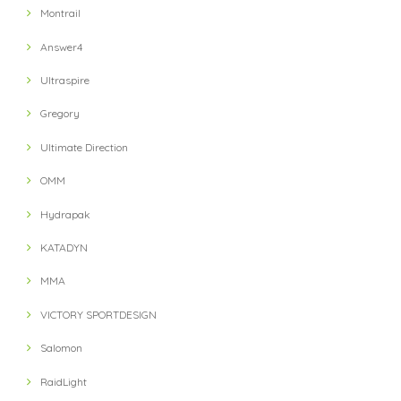
Montrail
Answer4
Ultraspire
Gregory
Ultimate Direction
OMM
Hydrapak
KATADYN
MMA
VICTORY SPORTDESIGN
Salomon
RaidLight