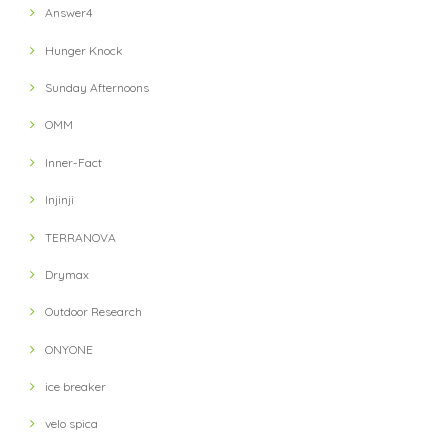
Answer4
Hunger Knock
Sunday Afternoons
OMM
Inner-Fact
Injinji
TERRANOVA
Drymax
Outdoor Research
ONYONE
ice breaker
velo spica