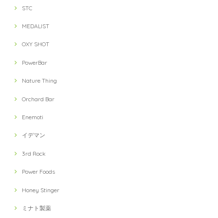
STC
MEDALIST
OXY SHOT
PowerBar
Nature Thing
Orchard Bar
Enemoti
イデマン
3rd Rock
Power Foods
Honey Stinger
ミナト製薬