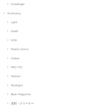
Challenger
Accessory
Light
Goodr
MSR
PaaGo Works
Cooker
PRO-TEC
Nathan
Raidlight
Book Magazine
洗剤・クリーナー