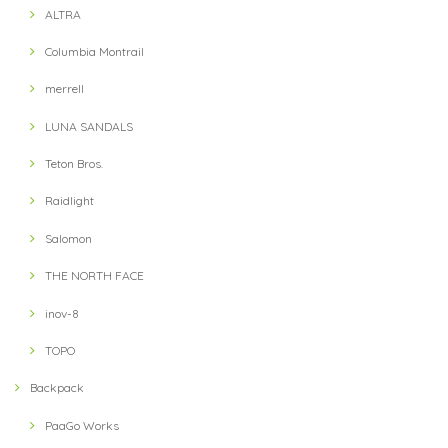
ALTRA
Columbia Montrail
merrell
LUNA SANDALS
Teton Bros.
Raidlight
Salomon
THE NORTH FACE
inov-8
TOPO
Backpack
PaaGo Works