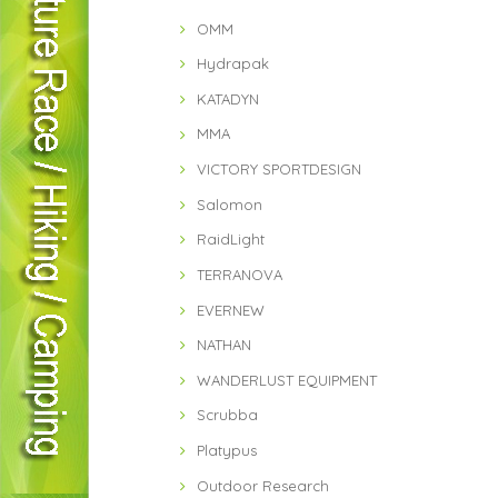
OMM
Hydrapak
KATADYN
MMA
VICTORY SPORTDESIGN
Salomon
RaidLight
TERRANOVA
EVERNEW
NATHAN
WANDERLUST EQUIPMENT
Scrubba
Platypus
Outdoor Research