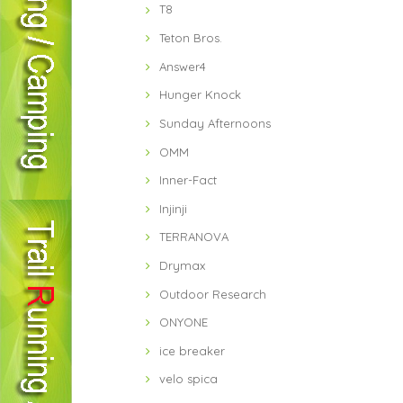
T8
Teton Bros.
Answer4
Hunger Knock
Sunday Afternoons
OMM
Inner-Fact
Injinji
TERRANOVA
Drymax
Outdoor Research
ONYONE
ice breaker
velo spica