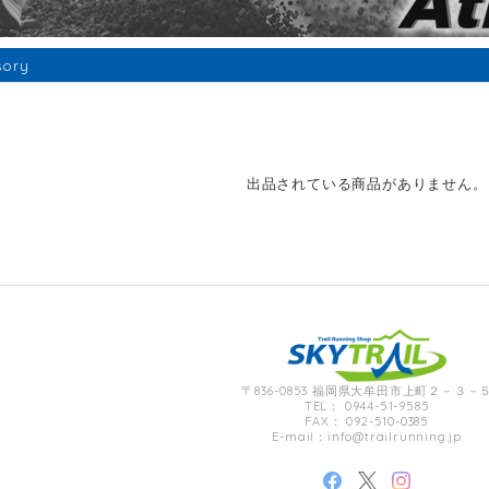
sory
出品されている商品がありません。
〒836-0853 福岡県大牟田市上町２－３－
TEL： 0944-51-9585
FAX： 092-510-0385
E-mail：
info@trailrunning.jp