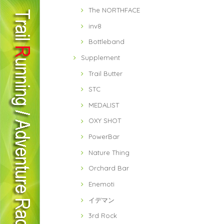
The NORTHFACE
inv8
Bottleband
Supplement
Trail Butter
STC
MEDALIST
OXY SHOT
PowerBar
Nature Thing
Orchard Bar
Enemoti
イデマン
3rd Rock