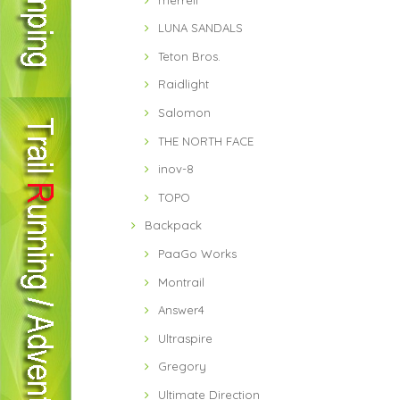
LUNA SANDALS
Teton Bros.
Raidlight
Salomon
THE NORTH FACE
inov-8
TOPO
Backpack
PaaGo Works
Montrail
Answer4
Ultraspire
Gregory
Ultimate Direction