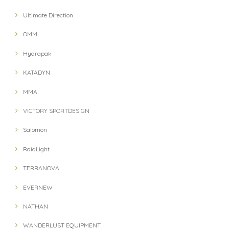
Ultimate Direction
OMM
Hydrapak
KATADYN
MMA
VICTORY SPORTDESIGN
Salomon
RaidLight
TERRANOVA
EVERNEW
NATHAN
WANDERLUST EQUIPMENT