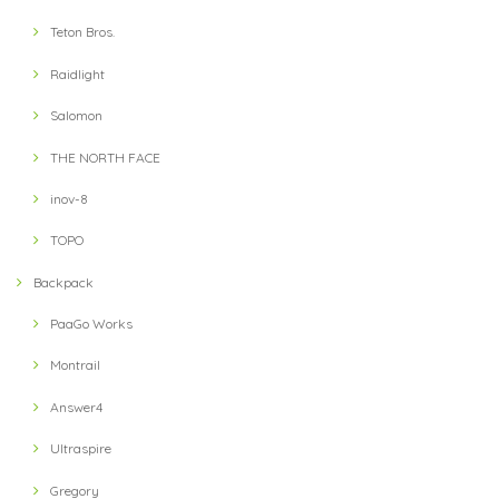
Teton Bros.
Raidlight
Salomon
THE NORTH FACE
inov-8
TOPO
Backpack
PaaGo Works
Montrail
Answer4
Ultraspire
Gregory