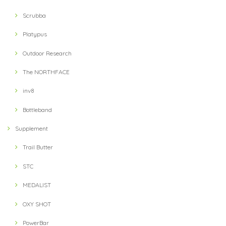
Scrubba
Platypus
Outdoor Research
The NORTHFACE
inv8
Bottleband
Supplement
Trail Butter
STC
MEDALIST
OXY SHOT
PowerBar