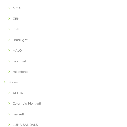
MMA
ZEN
inv8
RaidLight
HALO
montrail
milestone
Shoes
ALTRA
Columbia Montrail
merrell
LUNA SANDALS