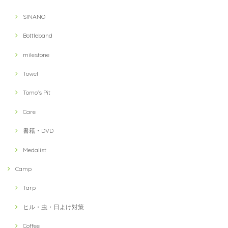
SINANO
Bottleband
milestone
Towel
Tomo's Pit
Care
書籍・DVD
Medalist
Camp
Tarp
ヒル・虫・日よけ対策
Coffee