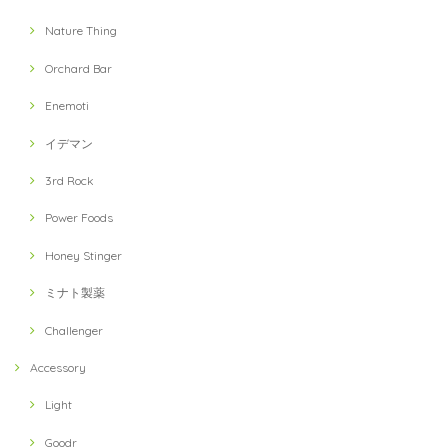
Nature Thing
Orchard Bar
Enemoti
イデマン
3rd Rock
Power Foods
Honey Stinger
ミナト製薬
Challenger
Accessory
Light
Goodr