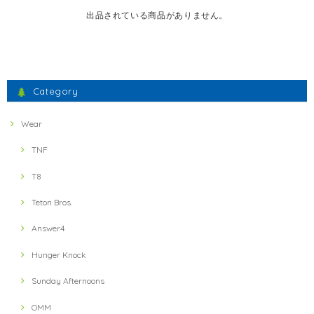
出品されている商品がありません。
Category
Wear
TNF
T8
Teton Bros.
Answer4
Hunger Knock
Sunday Afternoons
OMM