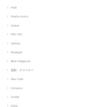
MSR
PaaGo Works
Cooker
PRO-TEC
Nathan
Raidlight
Book Magazine
洗剤・クリーナー
New Hale
Compass
Wallet
OS1st