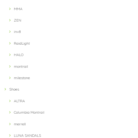
MMA
ZEN
inv8
RaidLight
HALO
montrail
milestone
Shoes
ALTRA
Columbia Montrail
merrell
LUNA SANDALS