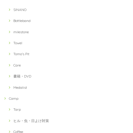
SINANO
Bottleband
milestone
Towel
Tomo's Pit
Care
書籍・DVD
Medalist
Camp
Tarp
ヒル・虫・日よけ対策
Coffee