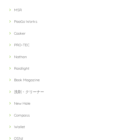
MSR
PaaGo Works
Cooker
PRO-TEC
Nathan
Raidlight
Book Magazine
洗剤・クリーナー
New Hale
Compass
Wallet
OS1st