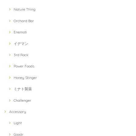
Nature Thing
Orchard Bar
Enemoti
イデマン
3rd Rock
Power Foods
Honey Stinger
ミナト製薬
Challenger
Accessory
Light
Goodr