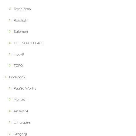
Teton Bros.
Raidlight
Salomon
THE NORTH FACE
inov-8
TOPO
Backpack
PaaGo Works
Montrail
Answer4
Ultraspire
Gregory