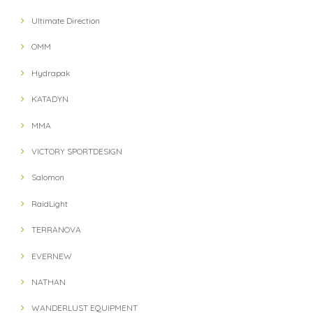
Ultimate Direction
OMM
Hydrapak
KATADYN
MMA
VICTORY SPORTDESIGN
Salomon
RaidLight
TERRANOVA
EVERNEW
NATHAN
WANDERLUST EQUIPMENT