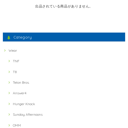
出品されている商品がありません。
Category
Wear
TNF
T8
Teton Bros.
Answer4
Hunger Knock
Sunday Afternoons
OMM