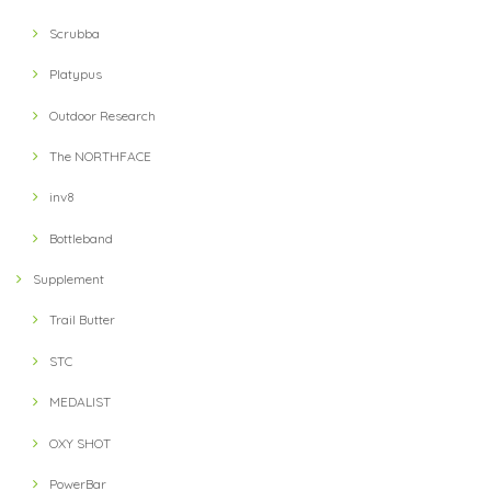
Scrubba
Platypus
Outdoor Research
The NORTHFACE
inv8
Bottleband
Supplement
Trail Butter
STC
MEDALIST
OXY SHOT
PowerBar